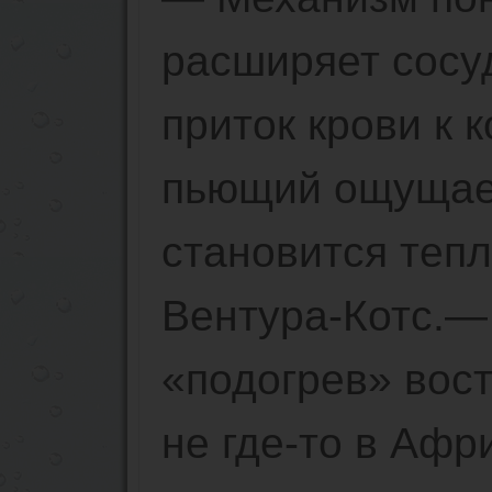
расширяет сосу
приток крови к к
пьющий ощущает
становится теп
Вентура-Котс.—
«подогрев» вост
не где-то в Афр