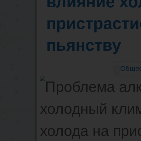
влияние хо
пристрасти
пьянству
Общес