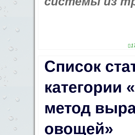
системы из тр
1
Список ста
категории 
метод выр
овощей»