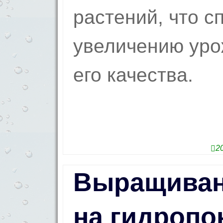
растений, что с
увеличению ур
его качества.
2
Выращиван
на гидропо