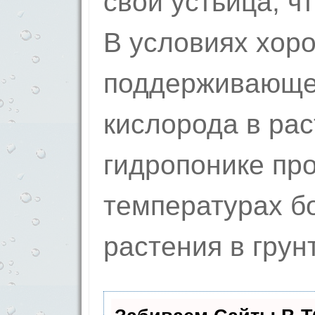
свои устьица, ч
В условиях хор
поддерживающе
кислорода в рас
гидропонике пр
температурах б
растения в грун