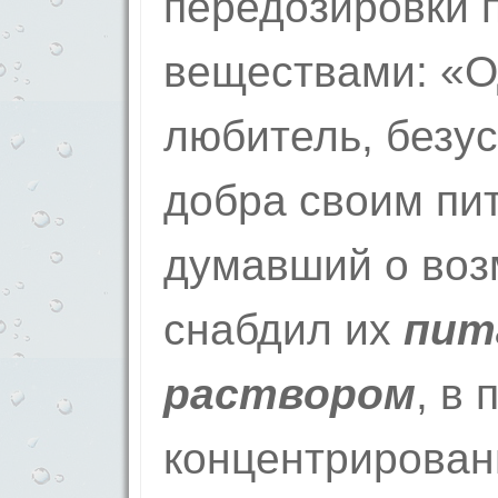
передозировки 
веществами: «О
любитель, безу
добра своим пи
думавший о воз
снабдил их
пит
раствором
, в 
концентрирован