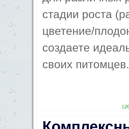
стадии роста (р
цветение/плодо
создаете идеал
своих питомцев
2
Комплексн