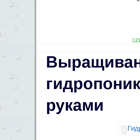
2
Выращиван
гидропони
руками
Гид