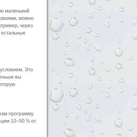
ую маленький
ловиями, можно
апример, через
е остальные
условием. Это
меньше вы
которую
вам программу.
щим 10–50 % от