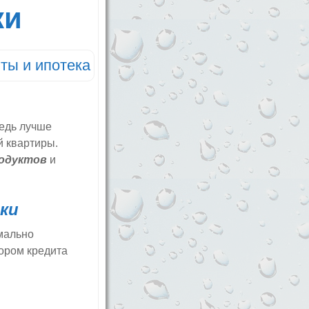
ки
ты и ипотека
ведь лучше
й квартиры.
одуктов
и
ки
имально
ором кредита