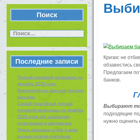
Выби
Поиск
Найти:
Кризис не отби
Последние записи
обзавестись св
Предлагаем по
Лунный посевной календарь на
банков.
декабрь 2020 года:
благоприятные дни для посадки
Г
рассады
Самый подробный лунный
Выбирают то
посевной календарь на декабрь
подходящие по
2020 года для садоводов,
нужно оценить
огородников и цветоводов
Очень красивые стихи о зиме
русских поэтов-классиков: