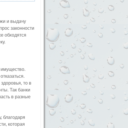
ежи и выдачу
опрос законности
же обходятся
ку.
 имущество.
отказаться.
здоровья, то в
нты. Так банки
пасть в разные
у, благодаря
ти, которая