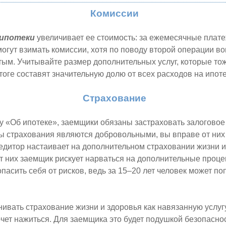
Комиссии
ипотеки
увеличивает ее стоимость: за ежемесячные плат
могут взимать комиссии, хотя по поводу второй операции в
тым. Учитывайте размер дополнительных услуг, которые то
тоге составят значительную долю от всех расходов на ипоте
Страхование
у «Об ипотеке», заемщики обязаны застраховать залоговое
 страхования являются добровольными, вы вправе от них 
едитор настаивает на дополнительном страховании жизни и 
от них заемщик рискует нарваться на дополнительные проце
пасить себя от рисков, ведь за 15–20 лет человек может по
нивать страхование жизни и здоровья как навязанную услуг
очет нажиться. Для заемщика это будет подушкой безопаснос