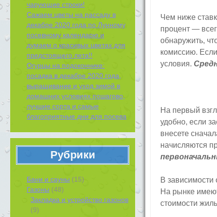
чарующие строки!
Сажаем цветы на рассаду в
Чем ниже ставк
декабре 2020 года по Лунному
процент — всег
посевному календарю и
обнаружить, чт
думаем о красивых цветах для
комиссию. Если
предстоящего лета!!
условия.
Средн
Огурцы на подоконнике:
посадка в декабре 2020 года,
выращивание и уход зимой в
домашних условиях пошагово,
лучшие сорта и самые
На первый взг
благоприятные дни для посева
удобно, если з
внесете сначал
начисляются пр
Рубрики
первоначальн
Бани и сауны
(15)
В зависимости
Газоны
(48)
На рынке имею
Закладка и устройство газонов
стоимости жиль
(9)