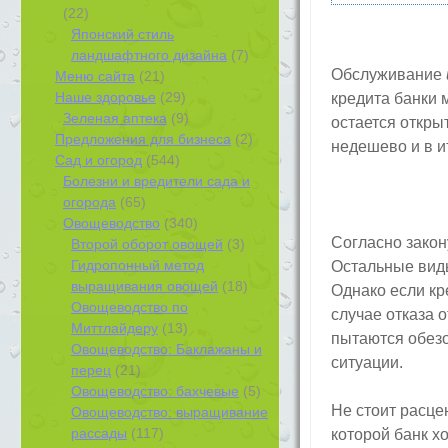
(22)
Японский стиль
ландшафтного дизайна
(7)
Обслуживание
Меню сайта
(21)
Наше здоровье
(29)
кредита банки 
Зеленая аптека
(9)
остается откры
Предложения для бизнеса
(2)
недешево и в и
Сад и огород
(544)
Болезни и вредители сада и
огорода
(65)
Овощеводство
(340)
Согласно закон
Второй оборот овощей
(3)
Гидропонный метод
Остальные виды
выращивания овощей
(18)
Однако если кр
Овощеводство по
случае отказа 
Миттлайдеру
(13)
пытаются обезо
Овощеводство: Баклажаны и
ситуации.
перец
(21)
Овощеводство: бахчевые
(5)
Не стоит расце
Овощеводство: выращивание
рассады
(117)
которой банк х