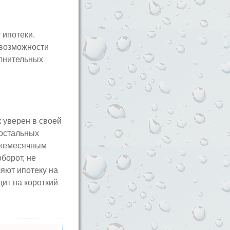
 ипотеки.
 возможности
олнительных
 уверен в своей
 остальных
 ежемесячным
борот, не
ляют ипотеку на
дит на короткий