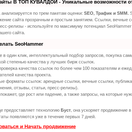
айты В ТОП КУВАЛДОЙ - Уникальные возможности о
 анализируется по трем пакетам оценки:
SEO, Трафик и SMM.
S
жение сайта прозрачным и простым занятием. Ссылки, вечные с
ресс-релизы - используйте по максимуму потенциал SeoHammer
ашего сайта.
делать SeoHammer
 в один клик, интеллектуальный подбор запросов, покупка са
кой степенью качества у лучших бирж ссылок.
проверка качества ссылок по более чем 100 показателям и еже
ателей качества проекта.
ые форматы ссылок: арендные ссылки, вечные ссылки, публик
нения, отзывы, статьи, пресс-релизы).
кажет, где рост или падение, а также запросы, на которые нуж
е предоставляет технологию
Буст
, она ускоряет продвижение в 
аты появляются уже в течение первых 7 дней.
оваться и Начать продвижение