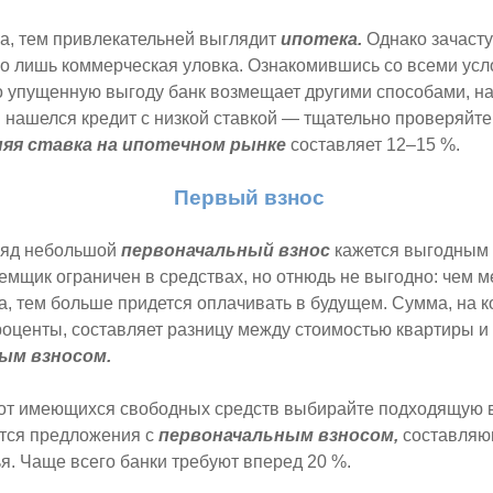
а, тем привлекательней выглядит
ипотека.
Однако зачаст
о лишь коммерческая уловка. Ознакомившись со всеми ус
о упущенную выгоду банк возмещает другими способами, н
 нашелся кредит с низкой ставкой — тщательно проверяйт
яя ставка на ипотечном рынке
составляет 12–15 %.
Первый взнос
ляд небольшой
первоначальный взнос
кажется выгодным 
аемщик ограничен в средствах, но отнюдь не выгодно: чем 
а, тем больше придется оплачивать в будущем. Сумма, на 
оценты, составляет разницу между стоимостью квартиры и
ым взносом.
 от имеющихся свободных средств выбирайте подходящую 
тся предложения с
первоначальным взносом,
составляю
я. Чаще всего банки требуют вперед 20 %.