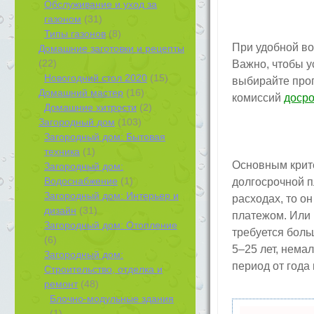
Обслуживание и уход за
газоном
(31)
Типы газонов
(8)
При удобной во
Домашние заготовки и рецепты
(22)
Важно, чтобы у
Новогодний стол 2020
(15)
выбирайте прог
Домашний мастер
(16)
комиссий
досро
Домашние хитрости
(2)
Загородный дом
(103)
Загородный дом: Бытовая
техника
(1)
Основным крит
Загородный дом:
Водоснабжение
(1)
долгосрочной п
Загородный дом: Интерьер и
расходах, то о
дизайн
(31)
платежом. Или 
Загородный дом: Отопление
требуется боль
(6)
5–25 лет, нема
Загородный дом:
период от года 
Строительство, отделка и
ремонт
(48)
Блочно-модульные здания
(1)