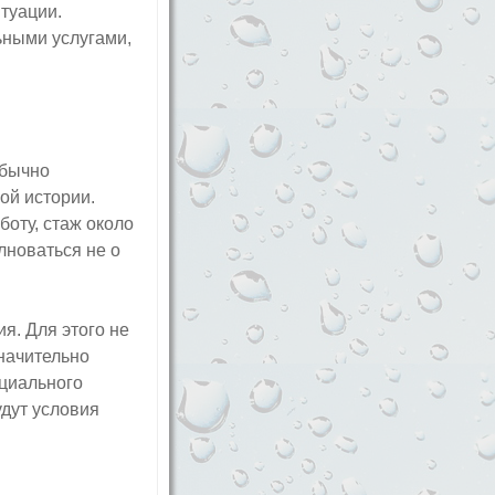
туации.
ьными услугами,
Обычно
ой истории.
боту, стаж около
лноваться не о
ия. Для этого не
значительно
циального
удут условия