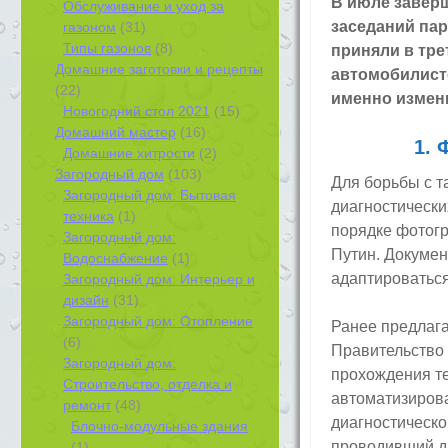
В июле заверш
Обслуживание и уход за
заседаний пар
газоном
(31)
Типы газонов
(8)
приняли в тре
Домашние заготовки и рецепты
автомобилист
(22)
именно измени
Новогодний стол 2021
(15)
Домашний мастер
(16)
1. 
Домашние хитрости
(2)
Загородный дом
(103)
Для борьбы с 
Загородный дом: Бытовая
диагностически
техника
(1)
порядке фотог
Загородный дом:
Путин. Докумен
Водоснабжение
(1)
адаптироваться
Загородный дом: Интерьер и
дизайн
(31)
Загородный дом: Отопление
Ранее предлага
(6)
Правительство
Загородный дом:
прохождения те
Строительство, отделка и
автоматизиров
ремонт
(48)
диагностическо
Блочно-модульные здания
проводивший д
(1)