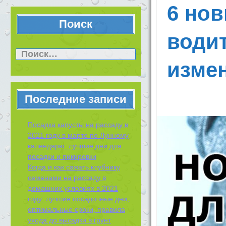
6 нов
Поиск
води
Найти:
изме
Последние записи
Посадка капусты на рассаду в
2021 году в марте по Лунному
календарю: лучшие дни для
посадки и пикировки
Когда и как сажать клубнику
семенами на рассаду в
домашних условиях в 2021
году: лучшие посадочные дни,
оптимальные сроки, правила
ухода до высадки в грунт