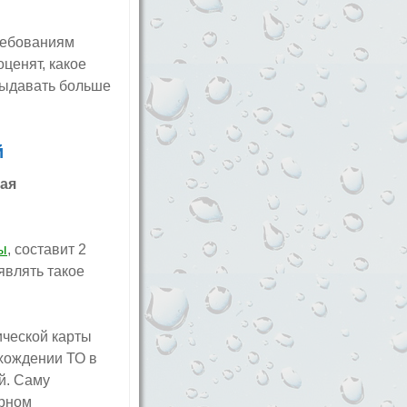
ребованиям
оценят, какое
выдавать больше
й
ная
ы
, составит 2
являть такое
тической карты
хождении ТО в
ей. Саму
орном