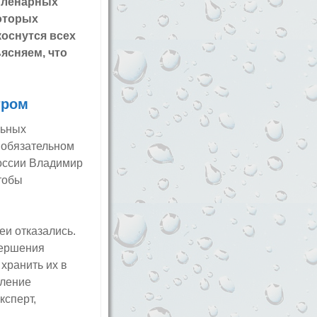
 пленарных
которых
коснутся всех
ясняем, что
тром
льных
 обязательном
оссии Владимир
чтобы
еи отказались.
вершения
хранить их в
мление
ксперт,