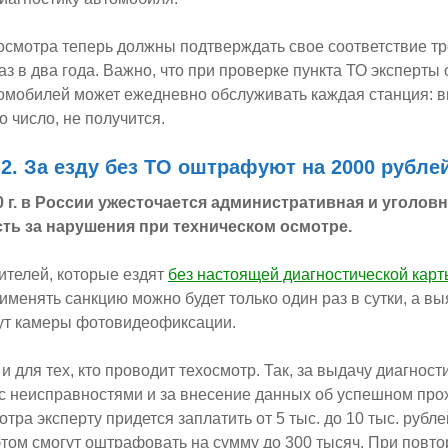
осмотра теперь должны подтверждать свое соответствие т
з в два года. Важно, что при проверке пункта ТО эксперты 
томобилей может ежедневно обслуживать каждая станция: 
о число, не получится.
2. За езду без ТО оштрафуют на 2000 рубле
0 г. в России ужесточается административная и уголов
ть за нарушения при техническом осмотре.
ителей, которые ездят
без настоящей диагностической карт
рименять санкцию можно будет только один раз в сутки, а вы
ут камеры фотовидеофиксации.
и для тех, кто проводит техосмотр. Так, за выдачу диагнос
с неисправностями и за внесение данных об успешном про
тра эксперту придется заплатить от 5 тыс. до 10 тыс. рубл
том смогут оштрафовать на сумму до 300 тысяч. При повт