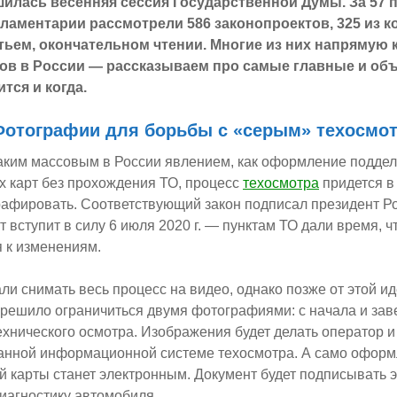
илась весенняя сессия Государственной Думы. За 57
ламентарии рассмотрели 586 законопроектов, 325 из 
тьем, окончательном чтении. Многие из них напрямую 
ов в России — рассказываем про самые главные и объ
тся и когда.
Фотографии для борьбы с «серым» техосмо
таким массовым в России явлением, как оформление подде
х карт без прохождения ТО, процесс
техосмотра
придется в
рафировать. Соответствующий закон подписал президент Р
т вступит в силу 6 июля 2020 г. — пунктам ТО дали время, 
 к изменениям.
ли снимать весь процесс на видео, однако позже от этой ид
 решило ограничиться двумя фотографиями: с начала и за
хнического осмотра. Изображения будет делать оператор и 
анной информационной системе техосмотра. А само офор
й карты станет электронным. Документ будет подписывать э
иагностику автомобиля.