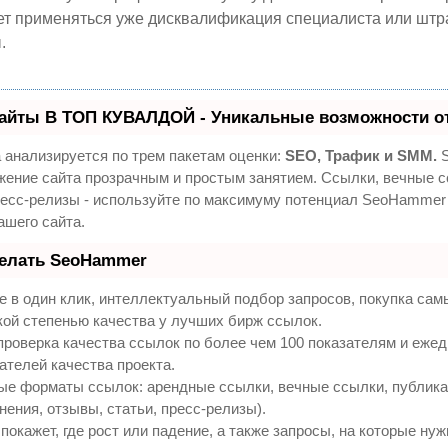
т применяться уже дисквалификация специалиста или штра
.
айты В ТОП КУВАЛДОЙ - Уникальные возможности о
 анализируется по трем пакетам оценки:
SEO, Трафик и SMM.
S
жение сайта прозрачным и простым занятием. Ссылки, вечные с
ресс-релизы - используйте по максимуму потенциал SeoHammer
ашего сайта.
делать SeoHammer
 в один клик, интеллектуальный подбор запросов, покупка са
кой степенью качества у лучших бирж ссылок.
проверка качества ссылок по более чем 100 показателям и еже
ателей качества проекта.
ые форматы ссылок: арендные ссылки, вечные ссылки, публик
нения, отзывы, статьи, пресс-релизы).
кажет, где рост или падение, а также запросы, на которые нуж