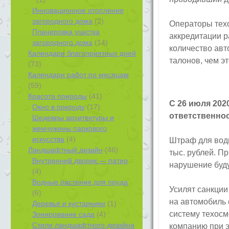
Инновационное отопление
загородного дома
(2)
Операторы тех
Планировка участка
аккредитации ра
загородного дома
(14)
количество ав
Календари благоприятных дней
талонов, чем эт
(73)
Календари работ по месяцам
(59)
Красота природы
(41)
С 26 июля 202
Окно в природу
(17)
ответственнос
Шедевры архитектуры и
жемчужины паркового
искусства
(4)
Штраф для вод
Ландшафтный дизайн
(46)
тыс. рублей. П
Внутренний дворик — патио
нарушение буд
(4)
Водные растения для пруда
Усилят санкции 
(6)
на автомобиль 
Деревья и кустарники
(1)
систему техосмо
Зонирование сада
(4)
Стили ландшафтного дизайна
компанию при э