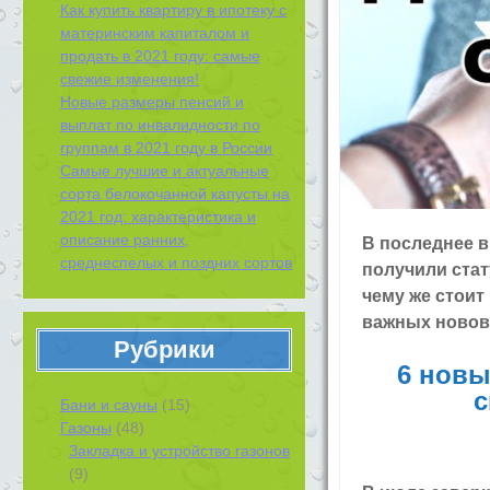
Как купить квартиру в ипотеку с
материнским капиталом и
продать в 2021 году: самые
свежие изменения!
Новые размеры пенсий и
выплат по инвалидности по
группам в 2021 году в России
Самые лучшие и актуальные
сорта белокочанной капусты на
2021 год: характеристика и
описание ранних,
В последнее в
среднеспелых и поздних сортов
получили стат
чему же стоит
важных новов
Рубрики
6 новы
с
Бани и сауны
(15)
Газоны
(48)
Закладка и устройство газонов
(9)