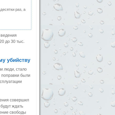
десятки раз, а
 ведения
0 до 30 тыс.
му убийству
ли люди, стало
 поправки были
ксплуатации
нения совершил
будут ждать
шение свободы