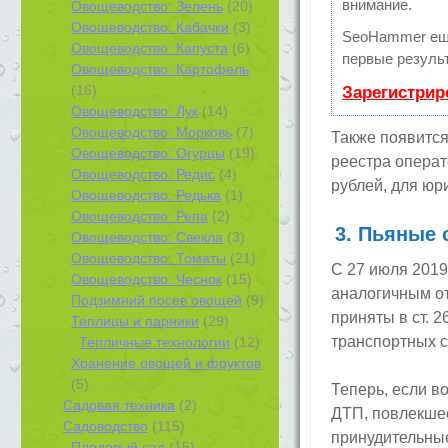
внимание.
Овощеводство: Зелень
(20)
Овощеводство: Кабачки
(3)
SeoHammer ещ
Овощеводство: Капуста
(6)
первые результ
Овощеводство: Картофель
(16)
Зарегистрир
Овощеводство: Лук
(14)
Овощеводство: Морковь
(7)
Также появится
Овощеводство: Огурцы
(19)
реестра операт
Овощеводство: Редис
(4)
рублей, для юр
Овощеводство: Редька
(1)
Овощеводство: Репа
(2)
3. Пьяные
Овощеводство: Свекла
(3)
Овощеводство: Томаты
(21)
С 27 июля 2019
Овощеводство: Чеснок
(15)
аналогичным о
Подзимний посев овощей
(9)
приняты в ст. 
Теплицы и парники
(29)
транспортных с
Тепличные технологии
(12)
Хранение овощей и фруктов
(5)
Теперь, если в
Садовая техника
(2)
ДТП, повлекшее
Садоводство
(115)
принудительные
Плодовый сад
(15)