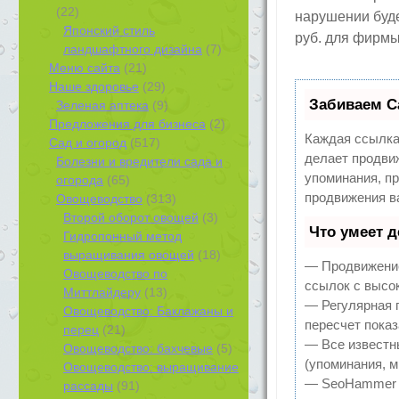
(22)
нарушении буде
Японский стиль
руб. для фирмы
ландшафтного дизайна
(7)
Меню сайта
(21)
Наше здоровье
(29)
Забиваем С
Зеленая аптека
(9)
Предложения для бизнеса
(2)
Каждая ссылка
Сад и огород
(517)
делает продви
Болезни и вредители сада и
упоминания, п
огорода
(65)
продвижения в
Овощеводство
(313)
Второй оборот овощей
(3)
Что умеет 
Гидропонный метод
выращивания овощей
(18)
— Продвижение
Овощеводство по
ссылок с высо
Миттлайдеру
(13)
— Регулярная 
Овощеводство: Баклажаны и
пересчет показ
перец
(21)
— Все известн
Овощеводство: бахчевые
(5)
(упоминания, м
Овощеводство: выращивание
— SeoHammer по
рассады
(91)