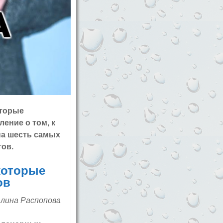
оторые
ение о том, к
на шесть самых
ов.
которые
ов
Алина Распопова