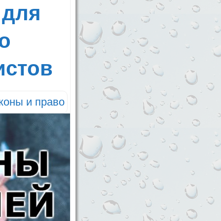
 для
о
истов
коны и право