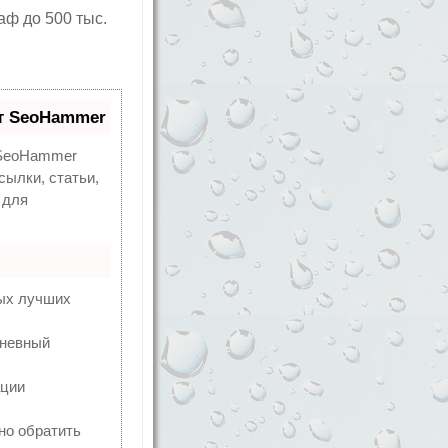
ф до 500 тыс.
т SeoHammer
eoHammer
сылки, статьи,
 для
мых лучших
дневный
ации
но обратить