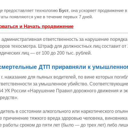
е предоставляет технологию
Буст
, она ускоряет продвижение в 
аты появляются уже в течение первых 7 дней.
оваться и Начать продвижение
 административная ответственность за нарушение порядка
оров техосмотра. Штраф для должностных лиц составит от 2
идических лиц — от 100 до 200 тыс. рублей.
 смертельные ДТП приравняли к умышленно
 г. наказание для пьяных водителей, по вине которых погиб
тветственности за умышленное убийство. Соответствующие
264 УК России «Нарушение Правил дорожного движения и э
редств».
одитель в состоянии алкогольного или наркотического опья
 причинение тяжкого вреда здоровью человека, виновника 
 работы сроком до пяти лет (было — до трех лет) либо ли