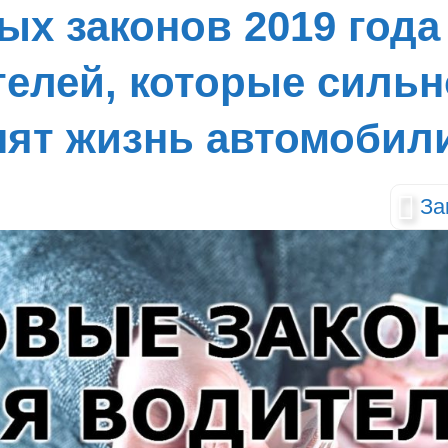
ых законов 2019 года
телей, которые сильн
нят жизнь автомобил
За