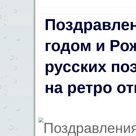
Поздравле
годом и Ро
русских поэ
на ретро о