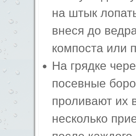
на штык лопат
внеся до ведр
компоста или п
На грядке чере
посевные боро
проливают их 
несколько при