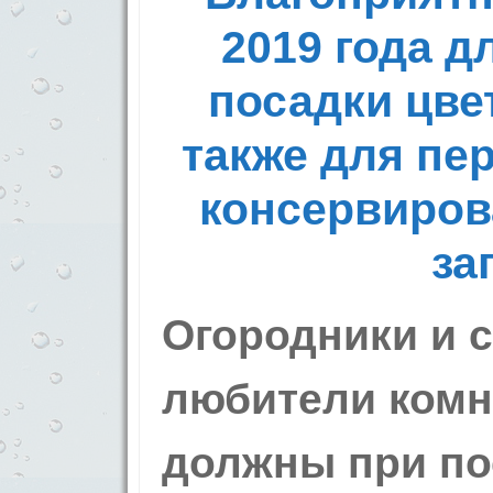
2019 года д
посадки цвет
также для пе
консервиров
за
Огородники и с
любители комн
должны при по