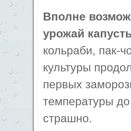
Вполне возмож
урожай капуст
кольраби, пак-ч
культуры продо
первых замороз
температуры до
страшно.