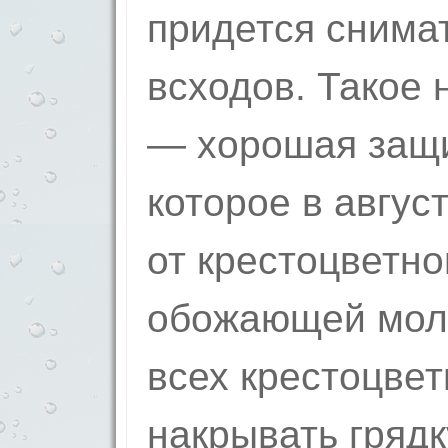
придется снима
всходов. Такое
— хорошая защи
которое в авгус
от крестоцветно
обожающей моло
всех крестоцвет
накрывать грядк