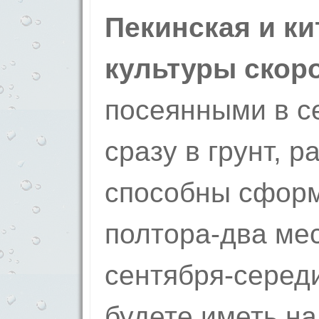
Пекинская и к
культуры скор
посеянными в с
сразу в грунт, р
способны сформ
полтора-два мес
сентября-серед
будете иметь на