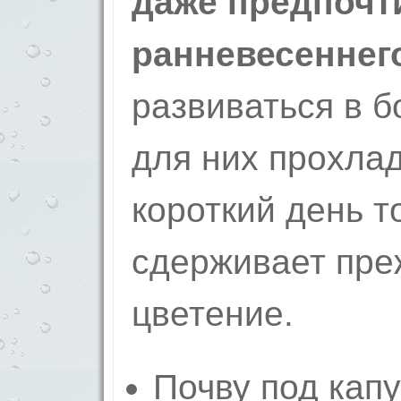
даже предпочт
ранневесеннег
развиваться в 
для них прохла
короткий день т
сдерживает пр
цветение.
Почву под кап