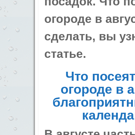
посадок. Что п
огороде в авгус
сделать, вы уз
статье.
Что посеят
огороде в а
благоприятн
календа
В августе част