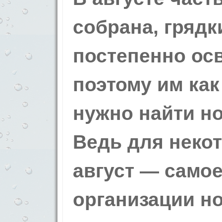
собрана, грядк
постепенно ос
поэтому им ка
нужно найти н
Ведь для неко
август — само
организации н