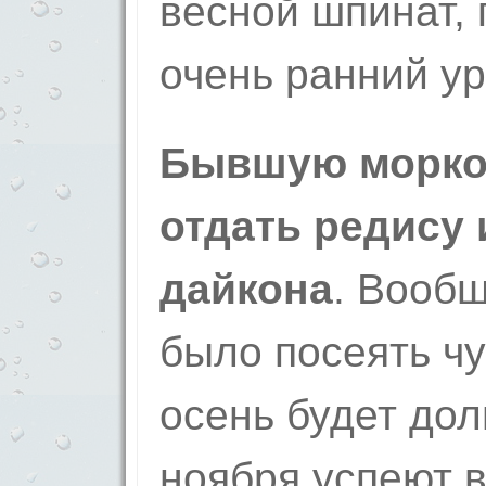
весной шпинат, 
очень ранний у
Бывшую морко
отдать редису
дайкона
. Вообщ
было посеять чу
осень будет дол
ноября успеют 