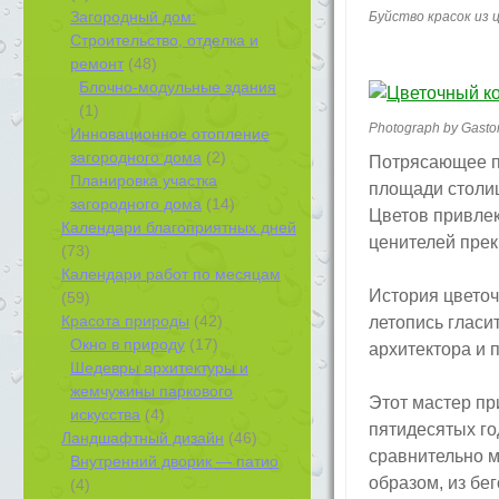
Загородный дом:
Буйство красок из
Строительство, отделка и
ремонт
(48)
Блочно-модульные здания
(1)
Photograph by Gaston
Инновационное отопление
загородного дома
(2)
Потрясающее по
Планировка участка
площади столиц
загородного дома
(14)
Цветов привлек
Календари благоприятных дней
ценителей прек
(73)
Календари работ по месяцам
История цветоч
(59)
Красота природы
(42)
летопись гласи
Окно в природу
(17)
архитектора и 
Шедевры архитектуры и
жемчужины паркового
Этот мастер пр
искусства
(4)
пятидесятых го
Ландшафтный дизайн
(46)
сравнительно 
Внутренний дворик — патио
образом, из бе
(4)