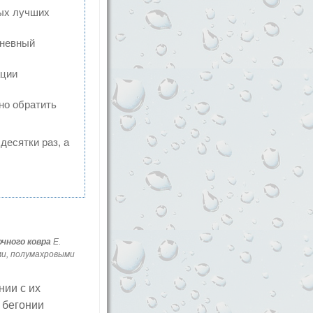
мых лучших
дневный
ации
но обратить
десятки раз, а
чного ковра
E.
ми, полумахровыми
нии с их
 бегонии