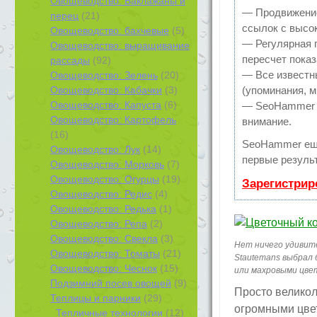
Овощеводство: Баклажаны и
— Продвижение
перец
(21)
ссылок с высо
Овощеводство: бахчевые
(5)
— Регулярная 
Овощеводство: выращивание
пересчет показ
рассады
(92)
— Все известн
Овощеводство: Зелень
(20)
Овощеводство: Кабачки
(3)
(упоминания, м
Овощеводство: Капуста
(6)
— SeoHammer по
Овощеводство: Картофель
внимание.
(16)
SeoHammer ещ
Овощеводство: Лук
(14)
первые результ
Овощеводство: Морковь
(7)
Овощеводство: Огурцы
(19)
Зарегистрир
Овощеводство: Редис
(4)
Овощеводство: Редька
(1)
Овощеводство: Репа
(2)
Овощеводство: Свекла
(3)
Нет ничего удивит
Овощеводство: Томаты
(21)
Stautemans выбрал 
Овощеводство: Чеснок
(15)
или махровыми цве
Подзимний посев овощей
(9)
Просто великол
Теплицы и парники
(29)
огромными цвет
Тепличные технологии
(12)