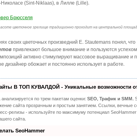
Николасе (Sint-Niklaas), в Лилле (Lille).
асоте цветочное зрелище традиционно проходит на центральной площад
ях своих цветочных произведний E. Stautemans понял, что
ветов
привлекают большое внимание и пользуются успехом.
композиций активно стимулируют массовое выращивание и 
ые дизайнер обожает и постоянно использует в работе.
айты В ТОП КУВАЛДОЙ - Уникальные возможности о
 анализируется по трем пакетам оценки:
SEO, Трафик и SMM.
S
жение сайта прозрачным и простым занятием. Ссылки, вечные с
ресс-релизы - используйте по максимуму потенциал SeoHammer
ашего сайта.
делать SeoHammer