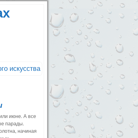
ах
го искусства
и
или июне. А все
ые парады.
олотна, начиная