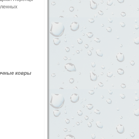
сленных
очные ковры