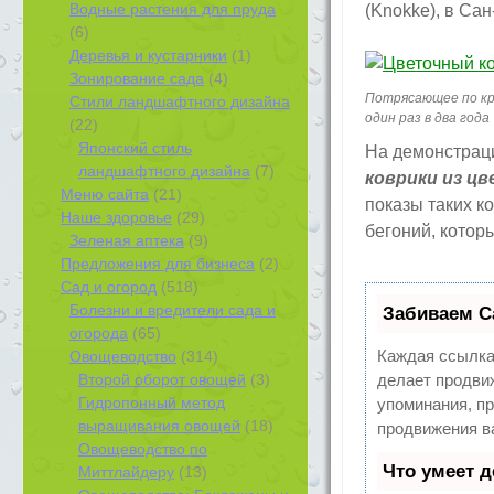
Водные растения для пруда
(Knokke), в Сан-
(6)
Деревья и кустарники
(1)
Зонирование сада
(4)
Потрясающее по кр
Стили ландшафтного дизайна
один раз в два года
(22)
Японский стиль
На демонстраци
ландшафтного дизайна
(7)
коврики из ц
Меню сайта
(21)
показы таких 
Наше здоровье
(29)
бегоний, котор
Зеленая аптека
(9)
Предложения для бизнеса
(2)
Сад и огород
(518)
Болезни и вредители сада и
Забиваем С
огорода
(65)
Каждая ссылка
Овощеводство
(314)
Второй оборот овощей
(3)
делает продви
Гидропонный метод
упоминания, п
выращивания овощей
(18)
продвижения в
Овощеводство по
Что умеет 
Миттлайдеру
(13)