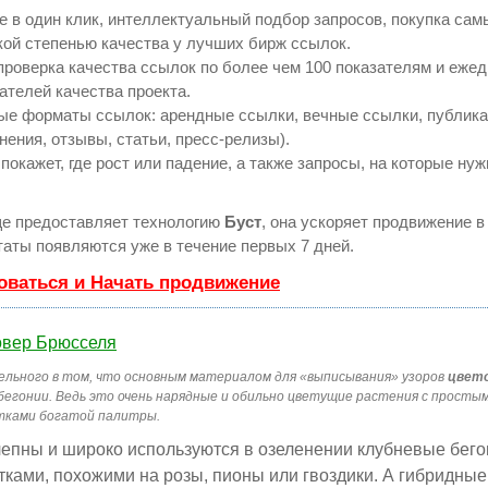
 в один клик, интеллектуальный подбор запросов, покупка са
кой степенью качества у лучших бирж ссылок.
проверка качества ссылок по более чем 100 показателям и еже
ателей качества проекта.
ые форматы ссылок: арендные ссылки, вечные ссылки, публик
нения, отзывы, статьи, пресс-релизы).
кажет, где рост или падение, а также запросы, на которые нуж
е предоставляет технологию
Буст
, она ускоряет продвижение в 
аты появляются уже в течение первых 7 дней.
оваться и Начать продвижение
ельного в том, что основным материалом для «выписывания» узоров
цвето
бегонии. Ведь это очень нарядные и обильно цветущие растения с просты
тками богатой палитры.
епны и широко используются в озеленении клубневые бего
ками, похожими на розы, пионы или гвоздики. А гибридные