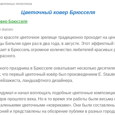
 цветочных лепестков
Цветочный ковер Брюсселя
 Batistini
 красоте цветочное зрелище традиционно проходит на це
ы Бельгии один раз в два года, в августе. Этот эффектный
ает в Брюссель огромное количество любителей красивых 
расного.
ного праздника в Брюсселе охватывает несколько десятиле
т, что первый цветочный ковёр был произведением E. Stau
пейзажиста, ландшафтного дизайнера.
идумал и начал воплощать подобные цветочные композици
дов прошлого века. Но в то время эти работы были весьма
маленькими цветочными «ковриками». Они были составлен
гоний и представлены на обозрение публики в разных города