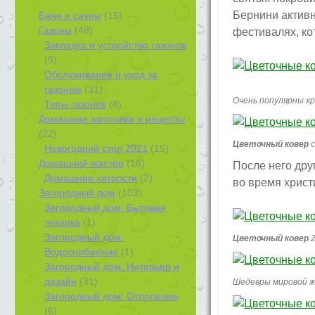
Бернини активн
Бани и сауны
(15)
Газоны
(48)
фестивалях, ко
Закладка и устройство газонов
(9)
Обслуживание и уход за
газоном
(31)
Очень популярны х
Типы газонов
(8)
Домашние заготовки и рецепты
(22)
Цветочный ковер
с
Новогодний стол 2021
(15)
Домашний мастер
(16)
После него дру
Домашние хитрости
(2)
во время христ
Загородный дом
(103)
Загородный дом: Бытовая
техника
(1)
Загородный дом:
Цветочный ковер
2
Водоснабжение
(1)
Загородный дом: Интерьер и
дизайн
(31)
Шедевры мировой ж
Загородный дом: Отопление
(6)