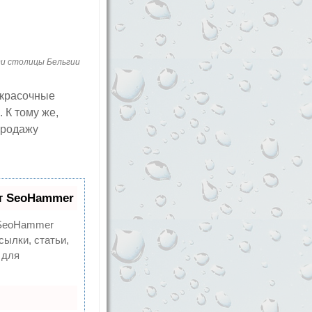
и столицы Бельгии
 красочные
 К тому же,
продажу
т SeoHammer
eoHammer
сылки, статьи,
 для