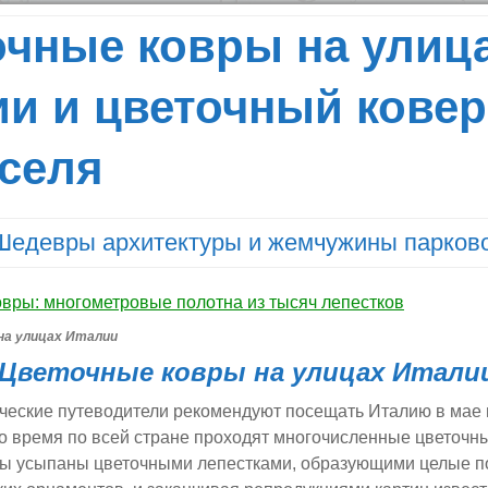
очные ковры на улиц
ии и цветочный ковер
селя
Шедевры архитектуры и жемчужины парково
на улицах Италии
Цветочные ковры на улицах Итали
ческие путеводители рекомендуют посещать Италию в мае 
это время по всей стране проходят многочисленные цветочн
цы усыпаны цветочными лепестками, образующими целые п