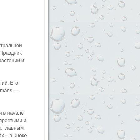
нтральной
 Праздник
растений и
тий. Его
temans —
и в начале
 простыми и
ы, главным
х – в Кноке