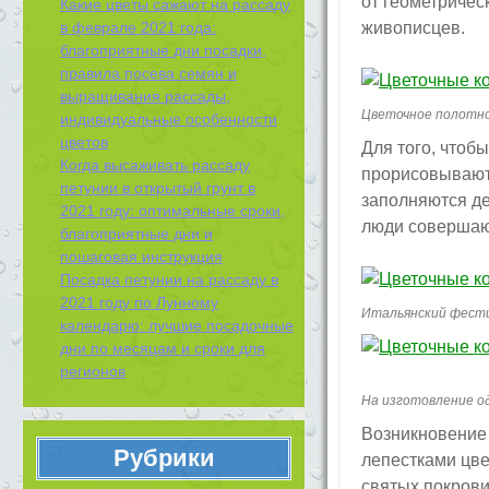
от геометричес
Какие цветы сажают на рассаду
в феврале 2021 года:
живописцев.
благоприятные дни посадки,
правила посева семян и
выращивания рассады,
Цветочное полотно
индивидуальные особенности
цветов
Для того, чтоб
Когда высаживать рассаду
прорисовываютс
петунии в открытый грунт в
заполняются дес
2021 году: оптимальные сроки,
люди совершаю
благоприятные дни и
пошаговая инструкция
Посадка петунии на рассаду в
2021 году по Лунному
Итальянский фест
календарю: лучшие посадочные
дни по месяцам и сроки для
регионов
На изготовление о
Возникновение 
Рубрики
лепестками цве
святых покрови