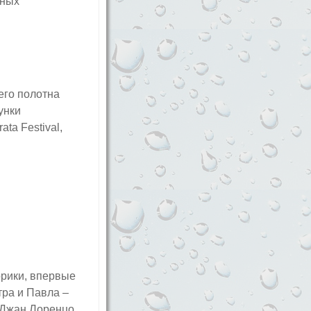
тных
его полотна
унки
ta Festival,
орики, впервые
тра и Павла –
о Джан Лоренцо