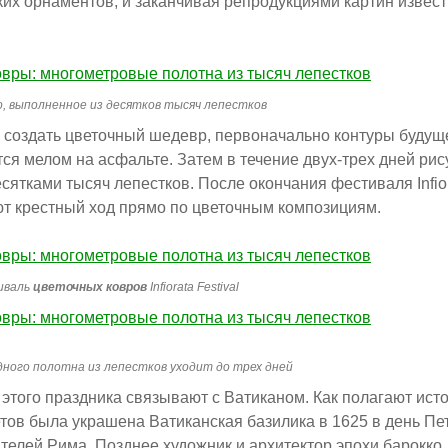
ких орнаментов, и заканчивая репродукциями картин извес
, выполненное из десятков тысяч лепестков
ы создать цветочный шедевр, первоначально контуры будущ
я мелом на асфальте. Затем в течение двух-трех дней рис
ятками тысяч лепестков. После окончания фестиваля Infiora
т крестный ход прямо по цветочным композициям.
иваль
цветочных ковров
Infiorata Festival
дного полотна из лепестков уходит до трех дней
этого праздника связывают с Ватиканом. Как полагают ист
тов была украшена Ватиканская базилика в 1625 в день Пе
телей Рима. Позднее художник и архитектор эпохи барокк