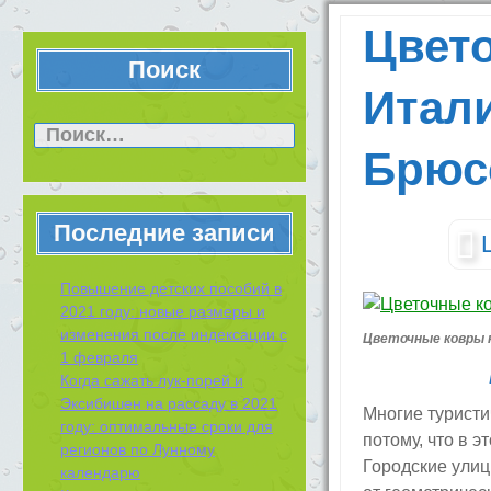
Цвет
Поиск
Итал
Найти:
Брюс
Последние записи
Повышение детских пособий в
2021 году: новые размеры и
изменения после индексации с
Цветочные ковры 
1 февраля
Когда сажать лук-порей и
Эксибишен на рассаду в 2021
Многие туристи
году: оптимальные сроки для
потому, что в 
регионов по Лунному
Городские ули
календарю