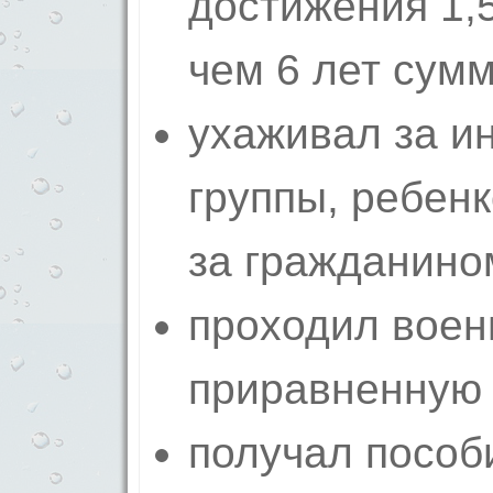
достижения 1,5
чем 6 лет сум
ухаживал за и
группы, ребен
за гражданино
проходил воен
приравненную к
получал пособи