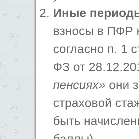
Иные период
взносы в ПФР 
согласно п. 1 с
ФЗ от 28.12.20
пенсиях»
они з
страховой стаж
быть начислен
баллы).