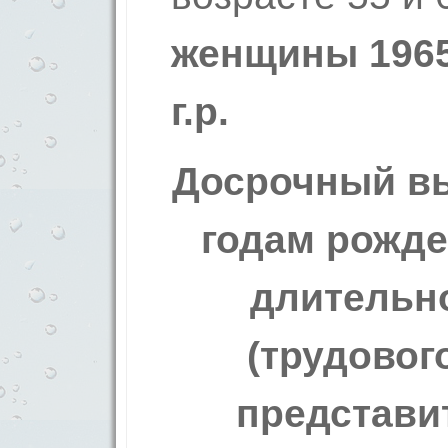
женщины 1965
г.р.
Досрочный вы
годам рожде
длительно
(трудовог
представит