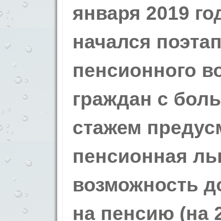
января 2019 го
начался поэта
пенсионного во
граждан с бол
стажем предус
пенсионная ль
возможность д
на пенсию (на 