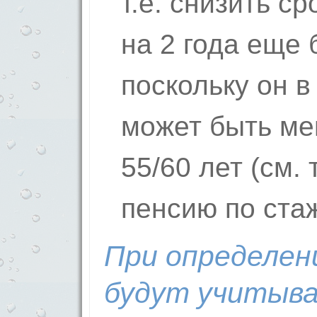
т.е. снизить с
на 2 года еще 
поскольку он 
может быть ме
55/60 лет (см.
пенсию по стаж
При определен
будут учитыва