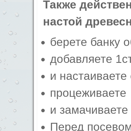
Также действе
настой древес
берете банку о
добавляете 1ст
и настаиваете 
процеживаете
и замачиваете 
Перед посевом