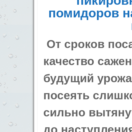
пикиров
помидоров на
От сроков пос
качество сажен
будущий урожа
посеять слишк
сильно вытяну
до наступлени