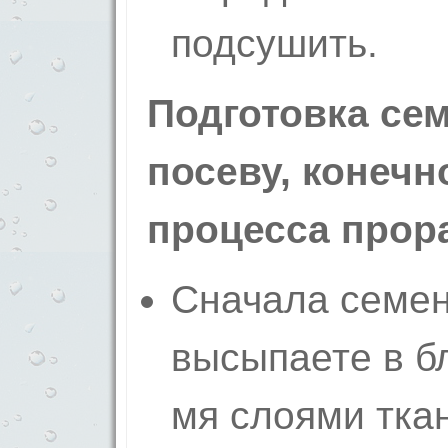
подсушить.
Подготовка се
посеву,
конечно
процесса прор
Сначала семен
высыпаете в б
мя слоями тка