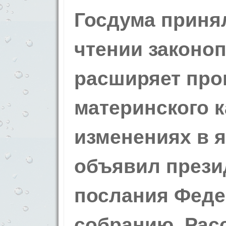
Госдума приня
чтении законоп
расширяет про
материнского к
изменениях в я
объявил прези
послания Фед
собранию. Рас