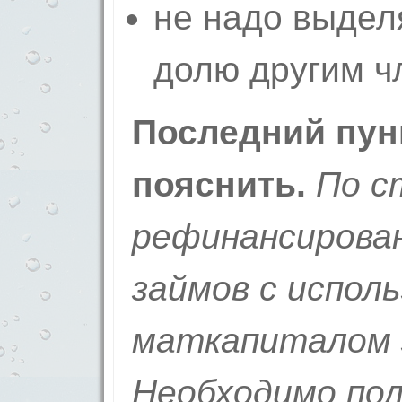
не надо выдел
долю другим ч
Последний пун
пояснить.
По с
рефинансирова
займов с испол
маткапиталом 
Необходимо пол