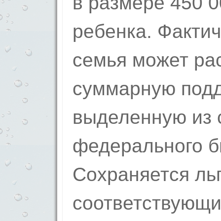
в размере 450 00
ребенка. Факти
семья может ра
суммарную подде
выделенную из 
федерального б
Сохраняется льг
соответствующи