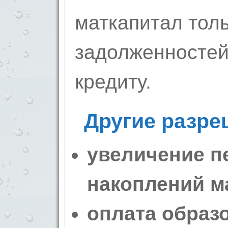
маткапитал тол
задолженностей
кредиту.
Другие разре
увеличение п
накоплений м
оплата образ