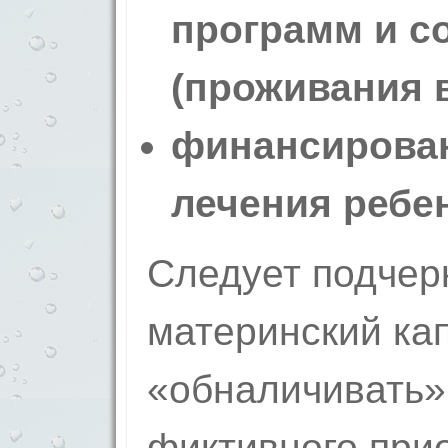
программ и с
(проживания 
финансирован
лечения ребе
Следует подчерк
материнский ка
«обналичивать»
фиктивного при