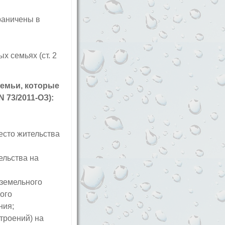
раничены в
х семьях (ст. 2
емьи, которые
 73/2011-ОЗ):
есто жительства
ельства на
 земельного
ного
ния;
троений) на