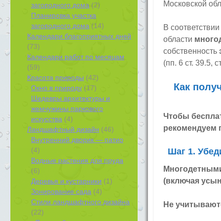
Московской обл
загородного дома
(2)
Планировка участка
загородного дома
(14)
В соответствии
Календари благоприятных дней
области
много
(73)
собственность
Календари работ по месяцам
(пп. 6 ст. 39.5, 
(59)
Красота природы
(42)
Как полу
Окно в природу
(17)
Шедевры архитектуры и
жемчужины паркового
Чтобы бесплат
искусства
(4)
рекомендуем 
Ландшафтный дизайн
(46)
Внутренний дворик — патио
(4)
Шаг 1. Убед
Водные растения для пруда
Многодетными 
(6)
(включая усы
Деревья и кустарники
(1)
Зонирование сада
(4)
Стили ландшафтного дизайна
Не учитывают
(22)