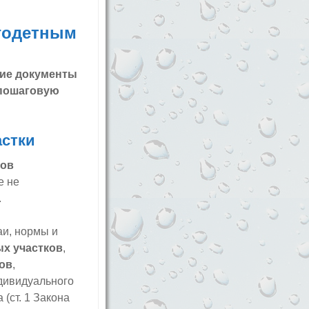
огодетным
кие документы
 пошаговую
астки
ков
е не
.
аи, нормы и
х участков
,
ов
,
ндивидуального
(ст. 1 Закона