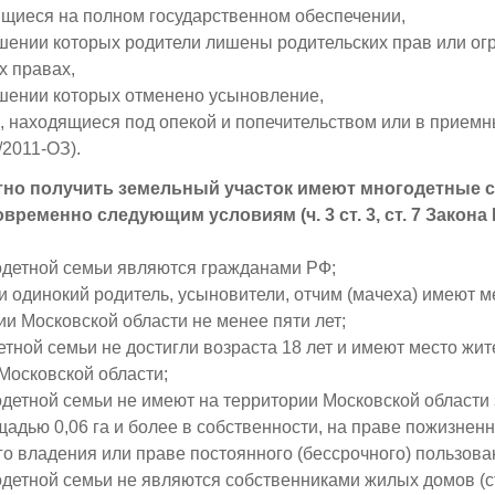
ящиеся на полном государственном обеспечении,
ошении которых родители лишены родительских прав или ог
х правах,
ошении которых отменено усыновление,
и, находящиеся под опекой и попечительством или в приемны
/2011-ОЗ).
тно получить земельный участок имеют многодетные с
ременно следующим условиям (ч. 3 ст. 3, ст. 7 Закона N
детной семьи являются гражданами РФ;
и одинокий родитель, усыновители, отчим (мачеха) имеют м
ии Московской области не менее пяти лет;
етной семьи не достигли возраста 18 лет и имеют место жит
Московской области;
детной семьи не имеют на территории Московской области
щадью 0,06 га и более в собственности, на праве пожизнен
о владения или праве постоянного (бессрочного) пользова
детной семьи не являются собственниками жилых домов (с