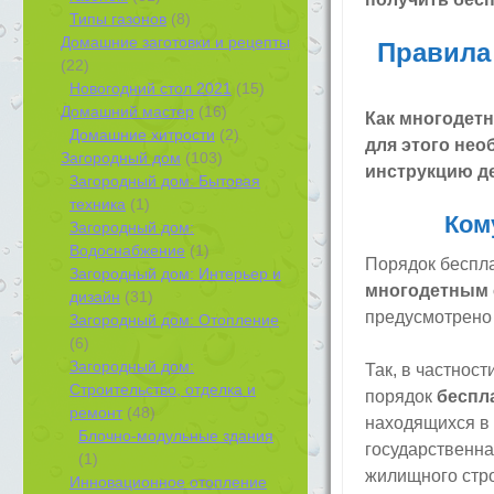
Типы газонов
(8)
Домашние заготовки и рецепты
Правила
(22)
Новогодний стол 2021
(15)
Домашний мастер
(16)
Как многодетн
Домашние хитрости
(2)
для этого не
Загородный дом
(103)
инструкцию д
Загородный дом: Бытовая
техника
(1)
Ком
Загородный дом:
Водоснабжение
(1)
Порядок беспл
Загородный дом: Интерьер и
многодетным
дизайн
(31)
предусмотрено ф
Загородный дом: Отопление
(6)
Загородный дом:
Так, в частнос
Строительство, отделка и
порядок
беспл
ремонт
(48)
находящихся в 
Блочно-модульные здания
государственна
(1)
жилищного стро
Инновационное отопление