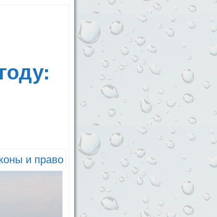
году:
коны и право