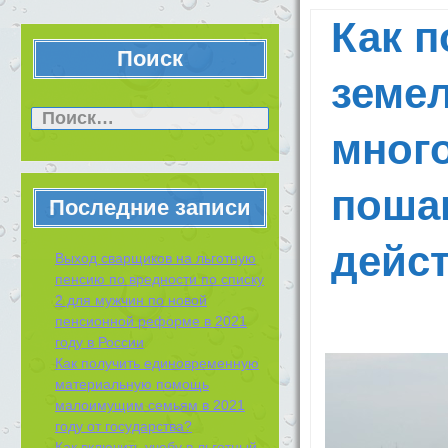
Как п
Поиск
земе
Найти:
много
поша
Последние записи
дейс
Выход сварщиков на льготную
пенсию по вредности по списку
2 для мужчин по новой
пенсионной реформе в 2021
году в России
Как получить единовременную
материальную помощь
малоимущим семьям в 2021
году от государства?
Как включить учебу в льготный