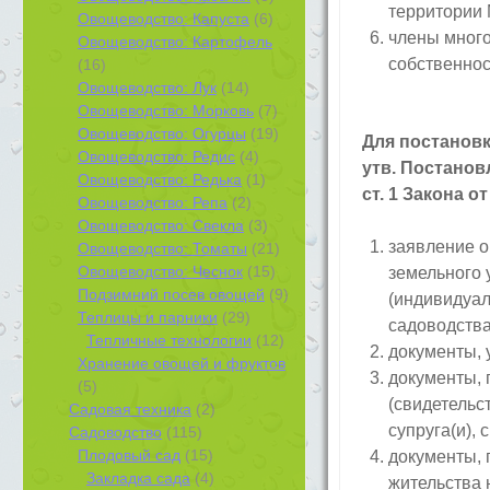
территории 
Овощеводство: Капуста
(6)
члены много
Овощеводство: Картофель
собственнос
(16)
Овощеводство: Лук
(14)
Овощеводство: Морковь
(7)
Овощеводство: Огурцы
(19)
Для постановк
Овощеводство: Редис
(4)
утв. Постанов
Овощеводство: Редька
(1)
ст. 1 Закона от
Овощеводство: Репа
(2)
Овощеводство: Свекла
(3)
заявление о
Овощеводство: Томаты
(21)
Овощеводство: Чеснок
(15)
земельного 
Подзимний посев овощей
(9)
(индивидуал
Теплицы и парники
(29)
садоводства
Тепличные технологии
(12)
документы, 
Хранение овощей и фруктов
документы,
(5)
(свидетельс
Садовая техника
(2)
супруга(и), 
Садоводство
(115)
Плодовый сад
(15)
документы, 
Закладка сада
(4)
жительства 