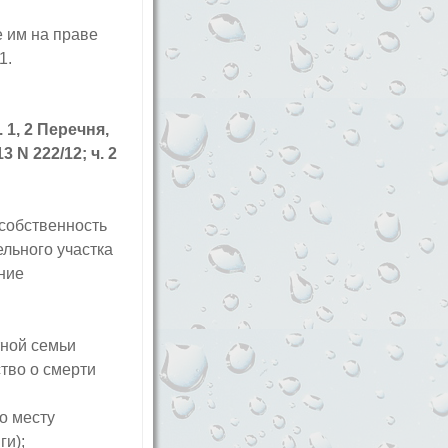
 им на праве
1.
1, 2 Перечня,
N 222/12; ч. 2
 собственность
ельного участка
ние
ной семьи
ство о смерти
о месту
ги);