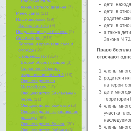
Японский стиль
дети, наход
ландшафтного дизайна
(7)
дети, в отн
Меню сайта
(21)
родительски
Наше здоровье
(29)
дети, в отн
Зеленая аптека
(9)
Предложения для бизнеса
(2)
а также дет
Сад и огород
(518)
Закона N 73
Болезни и вредители сада и
Право беспла
огорода
(65)
Овощеводство
(314)
отвечают однов
Второй оборот овощей
(3)
Гидропонный метод
члены много
выращивания овощей
(18)
родители ил
Овощеводство по
на территор
Миттлайдеру
(13)
дети многод
Овощеводство: Баклажаны и
территории 
перец
(21)
Овощеводство: бахчевые
(5)
члены много
Овощеводство: выращивание
участка пло
рассады
(92)
наследуемог
Овощеводство: Зелень
(20)
члены много
Овощеводство: Кабачки
(3)