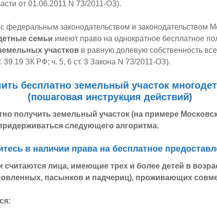
асти от 01.06.2011 N 73/2011-ОЗ).
 с федеральным законодательством и законодательством М
детные семьи
имеют право на однократное бесплатное по
земельных участков
в равную долевую собственность все
ст. 39.19 ЗК РФ; ч. 5, 6 ст. 3 Закона N 73/2011-ОЗ).
чить бесплатно земельный участок
многодет
(пошаговая инструкция действий)
но получить земельный участок (на примере Московск
придерживаться следующего алгоритма.
итесь в наличии права на бесплатное предоставл
считаются лица, имеющие трех и более детей в возрас
новленных, пасынков и падчериц), проживающих совме
ся: