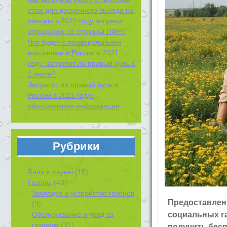
стаж для досрочного выхода на
пенсию в 2021 году вопреки
отрицанию со стороны ПФР?
Что будет с праворульными
машинами в России в 2021
году: запретят ли правый руль с
1 июля?
Запретят ли правый руль в
России в 2021 году:
официальная информация
Рубрики
Бани и сауны
(15)
Газоны
(48)
Закладка и устройство газонов
Предоставлен
(9)
Обслуживание и уход за
социальных га
газоном
(31)
получить бесп