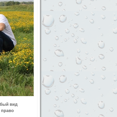
обый вид
т право