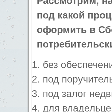
Рассмотрим, на
под какой проц
оформить в Сб
потребительск
без обеспечен
под поручител
под залог нед
для владельце