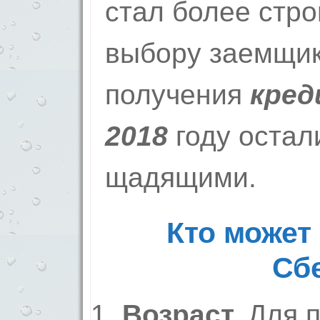
стал более стро
выбору заемщик
получения
кред
2018
году остал
щадящими.
Кто может 
Сб
Возраст.
Для п