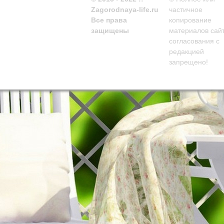
Zagorodnaya-life.ru
частичное
Все права
копирование
защищены
материалов сайт
согласования с
редакцией
запрещено!