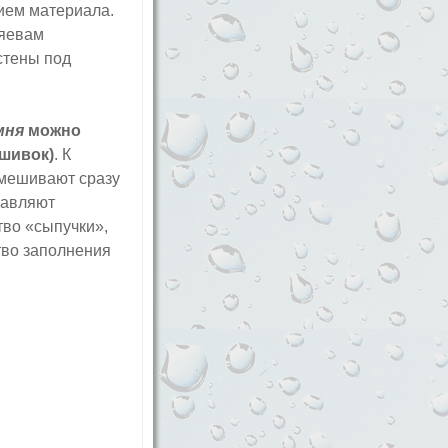
ием материала.
зяевам
стены под
мня
можно
сшивок)
. К
амешивают сразу
бавляют
тво «сыпучки»,
тво заполнения