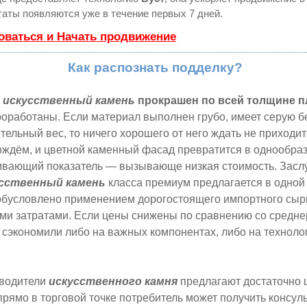
аты появляются уже в течение первых 7 дней.
оваться и Начать продвижение
Как распознать подделку?
й
искусственный камень
прокрашен по всей толщине п
роработаны. Если материал выполнен грубо, имеет серую б
тельный вес, то ничего хорошего от него ждать не приходит
ождём, и цветной каменный фасад превратится в однообра
ивающий показатель — вызывающе низкая стоимость. Зас
сственный камень
класса премиум предлагается в одной
 обусловлено применением дорогостоящего импортного сыр
ими затратами. Если цены снижены по сравнению со средн
т сэкономили либо на важных компонентах, либо на техноло
водители
искусственного камня
предлагают достаточно 
 прямо в торговой точке потребитель может получить консул