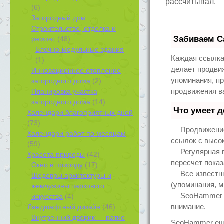
рассчитывал.
(6)
Загородный дом:
Строительство, отделка и
Забиваем С
ремонт
(48)
Блочно-модульные здания
Каждая ссылка
(1)
делает продви
Инновационное отопление
упоминания, п
загородного дома
(2)
продвижения в
Планировка участка
загородного дома
(14)
Что умеет 
Календари благоприятных дней
(73)
— Продвижение
Календари работ по месяцам
ссылок с высо
(59)
— Регулярная 
Красота природы
(42)
пересчет показ
Окно в природу
(17)
— Все известн
Шедевры архитектуры и
(упоминания, м
жемчужины паркового
— SeoHammer по
искусства
(4)
внимание.
Ландшафтный дизайн
(46)
Внутренний дворик — патио
SeoHammer ещ