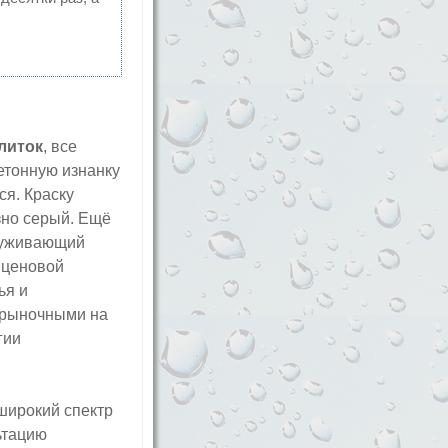
литок
, все
етонную изнанку
ся. Краску
зно серый. Ещё
луживающий
 ценовой
ья и
ерыночными на
гии
широкий спектр
ьтацию