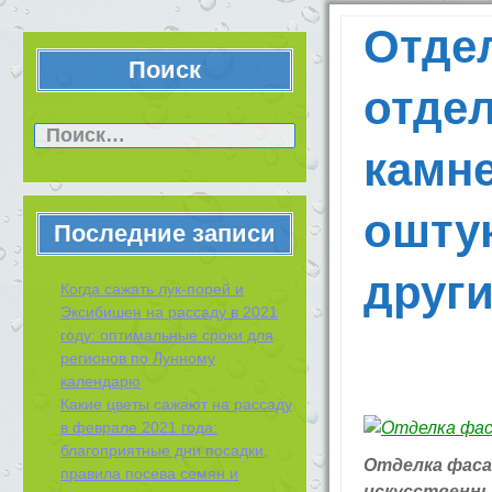
Отде
Поиск
отде
Найти:
камн
ошту
Последние записи
друг
Когда сажать лук-порей и
Эксибишен на рассаду в 2021
году: оптимальные сроки для
регионов по Лунному
календарю
Какие цветы сажают на рассаду
в феврале 2021 года:
благоприятные дни посадки,
Отделка фаса
правила посева семян и
искусственны