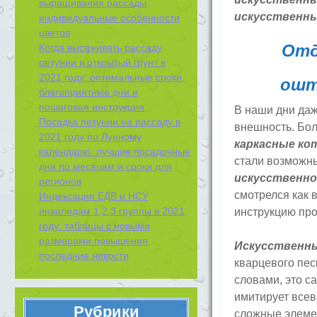
выращивания рассады,
искусственны
индивидуальные особенности
цветов
Отд
Когда высаживать рассаду
петунии в открытый грунт в
2021 году: оптимальные сроки,
ошт
благоприятные дни и
пошаговая инструкция
В наши дни да
Посадка петунии на рассаду в
внешность. Бол
2021 году по Лунному
каркасные к
календарю: лучшие посадочные
стали возможн
дни по месяцам и сроки для
искусственно
регионов
смотрелся как 
Индексация ЕДВ и НСУ
инвалидам 1,2,3 группы в 2021
инструкцию про
году: таблицы с новыми
размерами повышения,
Искусственны
последние новости
кварцевого пес
словами, это с
имитирует всев
Рубрики
сложные элемен