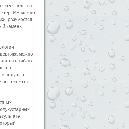
к следствие, на
актер. Им можно
ки, разумеется.
ный камень
ологии
аверняка можно
литья в гибких
ляют в
те получают
 не только не
стных
полукустарных
езультате
который