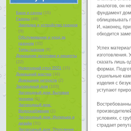
аналогов, он не
Бани и сауны
(15)
фундамент дома
Газоны
(48)
облицовывать п
Закладка и устройство газонов
И, наконец, пр
(9)
обходится заме
Обслуживание и уход за
газоном
(31)
Успех материал
Типы газонов
(8)
изготовления. 
Домашние заготовки и рецепты
(22)
сказать лишь о
Новогодний стол 2021
(15)
формах. Подгот
Домашний мастер
(16)
сушильные кам
Домашние хитрости
(2)
изделия с безу
Загородный дом
(103)
уступают приро
Загородный дом: Бытовая
техника
(1)
Востребованны
Загородный дом:
Водоснабжение
(1)
производителе
Загородный дом: Интерьер и
условиях, с гр
дизайн
(31)
страдает репут
Загородный дом: Отопление