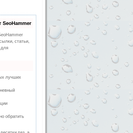
т SeoHammer
eoHammer
сылки, статьи,
 для
мых лучших
дневный
ации
но обратить
десятки раз, а