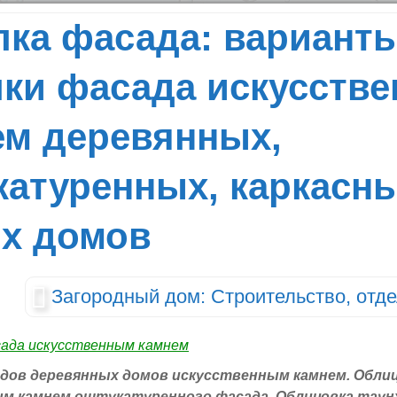
лка фасада: вариант
лки фасада искусств
ем деревянных,
катуренных, каркасны
их домов
Загородный дом: Строительство, отде
дов деревянных домов искусственным камнем. Обли
м камнем оштукатуренного фасада. Облицовка таун