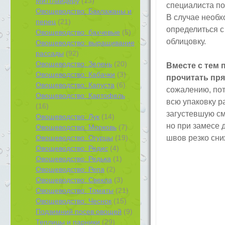
Миттлайдеру
(13)
специалиста по
Овощеводство: Баклажаны и
В случае необх
перец
(21)
определиться с
Овощеводство: бахчевые
(5)
облицовку.
Овощеводство: выращивание
рассады
(92)
Овощеводство: Зелень
(20)
Вместе с тем
Овощеводство: Кабачки
(3)
прочитать пря
Овощеводство: Капуста
(6)
сожалению, пот
Овощеводство: Картофель
всю упаковку р
(16)
загустевшую см
Овощеводство: Лук
(14)
но при замесе 
Овощеводство: Морковь
(7)
Овощеводство: Огурцы
(19)
швов резко сни
Овощеводство: Редис
(4)
Овощеводство: Редька
(1)
Овощеводство: Репа
(2)
Овощеводство: Свекла
(3)
Овощеводство: Томаты
(21)
Овощеводство: Чеснок
(15)
Подзимний посев овощей
(9)
Теплицы и парники
(29)