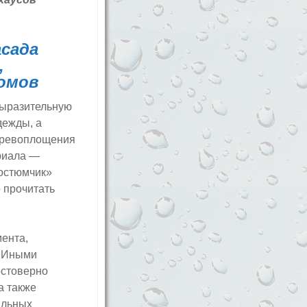
сада
,
домов
выразительную
дежды, а
перевоплощения
риала —
костюмчик»
о прочитать
ента,
. Иными
остоверно
а также
альных