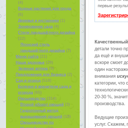
(4)
первые результ
Водные растения для пруда
(6)
Зарегистрир
Деревья и кустарники
(1)
Зонирование сада
(4)
Стили ландшафтного дизайна
(22)
Качественны
Японский стиль
детали точно п
ландшафтного дизайна
(7)
да ещё и внуши
Меню сайта
(21)
Наше здоровье
(29)
вскоре смоет д
Зеленая аптека
(9)
один настораж
Предложения для бизнеса
(2)
внимания
иску
Сад и огород
(518)
категории, что
Болезни и вредители сада и
технологическ
огорода
(65)
20-30 %, значи
Овощеводство
(314)
производства.
Второй оборот овощей
(3)
Гидропонный метод
выращивания овощей
(18)
Ведущие произ
Овощеводство по
услуг. Скажем,