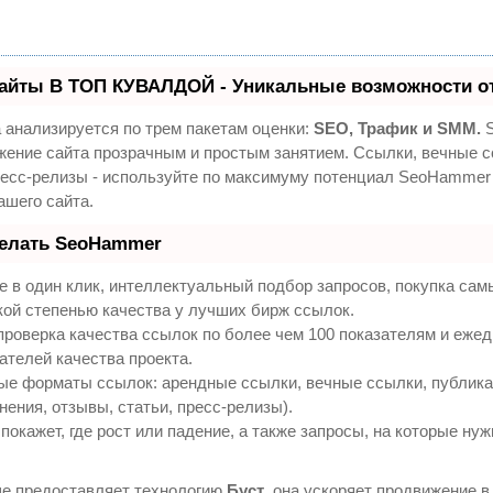
айты В ТОП КУВАЛДОЙ - Уникальные возможности о
 анализируется по трем пакетам оценки:
SEO, Трафик и SMM.
S
жение сайта прозрачным и простым занятием. Ссылки, вечные с
ресс-релизы - используйте по максимуму потенциал SeoHammer
ашего сайта.
делать SeoHammer
 в один клик, интеллектуальный подбор запросов, покупка са
кой степенью качества у лучших бирж ссылок.
проверка качества ссылок по более чем 100 показателям и еже
ателей качества проекта.
ые форматы ссылок: арендные ссылки, вечные ссылки, публик
нения, отзывы, статьи, пресс-релизы).
кажет, где рост или падение, а также запросы, на которые нуж
е предоставляет технологию
Буст
, она ускоряет продвижение в 