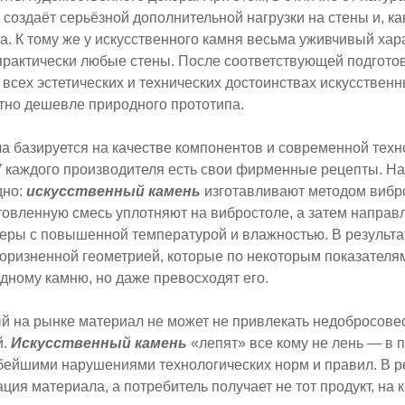
 создаёт серьёзной дополнительной нагрузки на стены и, ка
. К тому же у искусственного камня весьма уживчивый хар
рактически любые стены. После соответствующей подготов
и всех эстетических и технических достоинствах искусствен
тно дешевле природного прототипа.
а базируется на качестве компонентов и современной техн
У каждого производителя есть свои фирменные рецепты. Н
дно:
искусственный камень
изготавливают методом вибро
овленную смесь уплотняют на вибростоле, а затем направ
еры с повышенной температурой и влажностью. В результа
коризненной геометрией, которые по некоторым показателям
дному камню, но даже превосходят его.
й на рынке материал не может не привлекать недобросове
й.
Искусственный камень
«лепят» все кому не лень — в 
убейшими нарушениями технологических норм и правил. В р
ация материала, а потребитель получает не тот продукт, на 