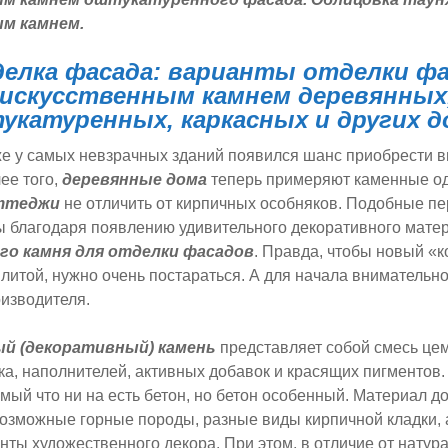
м камнем.
елка фасада: варианты отделки фа
искусственным камнем деревянных
укатуренных, каркасных и других 
же у самых невзрачных зданий появился шанс приобрести 
ее того,
деревянные дома
теперь примеряют каменные о
оттеджи
не отличить от кирпичных особняков. Подобные 
ы благодаря появлению удивительного декоративного мате
го камня
для
отделки фасадов
. Правда, чтобы новый «
влитой, нужно очень постараться. А для начала внимательн
изводителя.
й (декоративный) камень
представляет собой смесь цем
ка, наполнителей, активных добавок и красящих пигментов
амый что ни на есть бетон, но бетон особенный. Материал д
озможные горные породы, разные виды кирпичной кладки, 
ты художественного декора. При этом, в отличие от натур