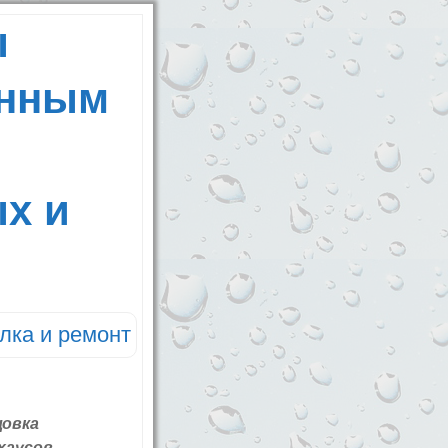
ы
енным
х и
лка и ремонт
цовка
хаусов