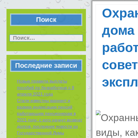
Охра
Поиск
дома 
Найти:
работ
сове
Последние записи
эксп
Новые правила выплаты
пособий по безработице с 8
апреля 2021 года
Стали известны вариант и
размер индексации пенсий
работающим пенсионерам в
2021 году: с кого начнут возврат
долгов, последние новости из
Государственной Думы