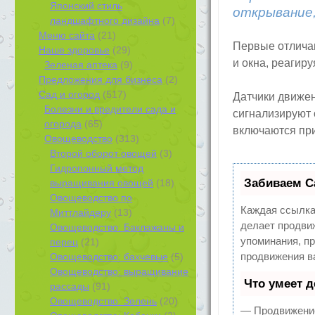
Японский стиль
открывание,
ландшафтного дизайна
(7)
Меню сайта
(21)
Первые отлича
Наше здоровье
(29)
и окна, реагир
Зеленая аптека
(9)
Предложения для бизнеса
(2)
Сад и огород
(517)
Датчики движе
Болезни и вредители сада и
сигнализируют 
огорода
(65)
включаются при
Овощеводство
(313)
Второй оборот овощей
(3)
Гидропонный метод
Забиваем С
выращивания овощей
(18)
Овощеводство по
Каждая ссылка
Миттлайдеру
(13)
делает продви
Овощеводство: Баклажаны и
упоминания, п
перец
(21)
продвижения в
Овощеводство: бахчевые
(5)
Овощеводство: выращивание
Что умеет 
рассады
(91)
Овощеводство: Зелень
(20)
— Продвижение