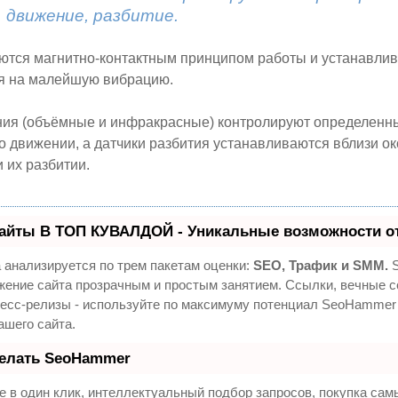
 движение, разбитие.
ются магнитно-контактным принципом работы и устанавлив
уя на малейшую вибрацию.
ния (объёмные и инфракрасные) контролируют определенны
о движении, а датчики разбития устанавливаются вблизи ок
 их разбитии.
айты В ТОП КУВАЛДОЙ - Уникальные возможности о
 анализируется по трем пакетам оценки:
SEO, Трафик и SMM.
S
жение сайта прозрачным и простым занятием. Ссылки, вечные с
ресс-релизы - используйте по максимуму потенциал SeoHammer
ашего сайта.
делать SeoHammer
 в один клик, интеллектуальный подбор запросов, покупка са