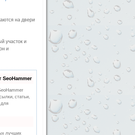
аются на двери
й участок и
он и
т SeoHammer
eoHammer
сылки, статьи,
 для
мых лучших