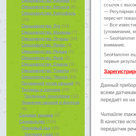
Овощеводство: Кабачки
(3)
ссылок с высо
Овощеводство: Капуста
(6)
— Регулярная 
Овощеводство: Картофель
пересчет показ
(16)
— Все известн
Овощеводство: Лук
(14)
(упоминания, м
Овощеводство: Морковь
(7)
— SeoHammer по
Овощеводство: Огурцы
(19)
внимание.
Овощеводство: Редис
(4)
Овощеводство: Редька
(1)
SeoHammer ещ
Овощеводство: Репа
(2)
первые результ
Овощеводство: Свекла
(3)
Овощеводство: Томаты
(21)
Зарегистрир
Овощеводство: Чеснок
(15)
Подзимний посев овощей
(9)
Данный прибор 
Теплицы и парники
(29)
всеми датчикам
Тепличные технологии
(12)
передаёт их на
Хранение овощей и фруктов
(5)
Читайте такж
Садовая техника
(2)
Садоводство
(115)
В качестве исп
Плодовый сад
(15)
передатчик реч
Закладка сада
(4)