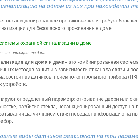
игнализацию на одном из них при нахождении т
ает несанкционированное проникновение и требует большег
гнализации для безопасного проживания в доме.
й сигнализации для дома
нализация для дома
и дачи
– это комбинированная система
ичных методов защиты в зависимости от канала связи и п
а состоит из датчиков, приемно-контрольного прибора (ПКП
 устройств.
лируют определенный параметр: открывание двери или окн
частке, разбитие стекла, несанкционированный доступ на т
батывании датчик присутствия передает информацию на п
рибор.
новные виды датчиков реагируют на три парам