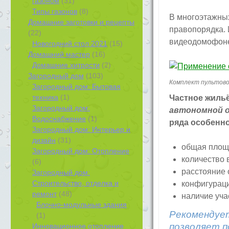
газоном
(31)
Типы газонов
(8)
В многоэтажных
Домашние заготовки и рецепты
правопорядка. 
(22)
видеодомофоне
Новогодний стол 2021
(15)
Домашний мастер
(16)
Домашние хитрости
(2)
Загородный дом
(103)
Комплект пультово
Загородный дом: Бытовая
техника
(1)
Частное жильё
Загородный дом:
автономной о
Водоснабжение
(1)
ряда особенно
Загородный дом: Интерьер и
дизайн
(31)
общая площ
Загородный дом: Отопление
количество 
(6)
расстояние 
Загородный дом:
Строительство, отделка и
конфигураци
ремонт
(48)
наличие уча
Блочно-модульные здания
Рекомендует
(1)
позволяет п
Инновационное отопление