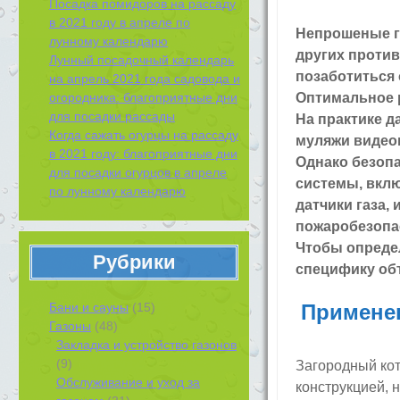
Посадка помидоров на рассаду
в 2021 году в апреле по
Непрошеные г
лунному календарю
других проти
Лунный посадочный календарь
позаботиться 
на апрель 2021 года садовода и
огородника: благоприятные дни
Оптимальное р
для посадки рассады
На практике 
Когда сажать огурцы на рассаду
муляжи видео
в 2021 году: благоприятные дни
Однако безоп
для посадки огурцов в апреле
системы, вклю
по лунному календарю
датчики газа,
пожаробезопа
Чтобы опреде
Рубрики
специфику об
Бани и сауны
(15)
Примене
Газоны
(48)
Закладка и устройство газонов
(9)
Загородный кот
Обслуживание и уход за
конструкцией, 