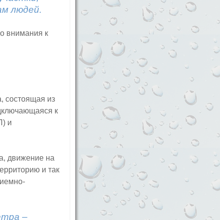
ам людей.
о внимания к
, состоящая из
одключающаяся к
) и
а, движение на
ерриторию и так
риемно-
етра –