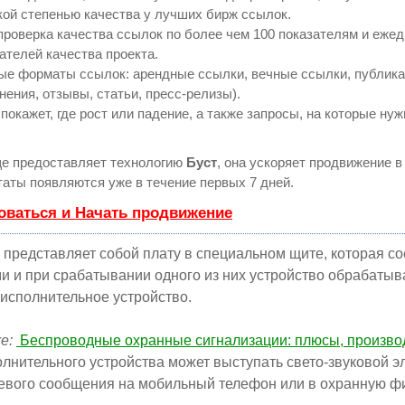
кой степенью качества у лучших бирж ссылок.
проверка качества ссылок по более чем 100 показателям и еже
ателей качества проекта.
ые форматы ссылок: арендные ссылки, вечные ссылки, публик
нения, отзывы, статьи, пресс-релизы).
кажет, где рост или падение, а также запросы, на которые нуж
е предоставляет технологию
Буст
, она ускоряет продвижение в 
аты появляются уже в течение первых 7 дней.
оваться и Начать продвижение
представляет собой плату в специальном щите, которая с
и и при срабатывании одного из них устройство обрабатыва
 исполнительное устройство.
е:
Беспроводные охранные сигнализации: плюсы, произво
олнительного устройства может выступать свето-звуковой э
евого сообщения на мобильный телефон или в охранную ф