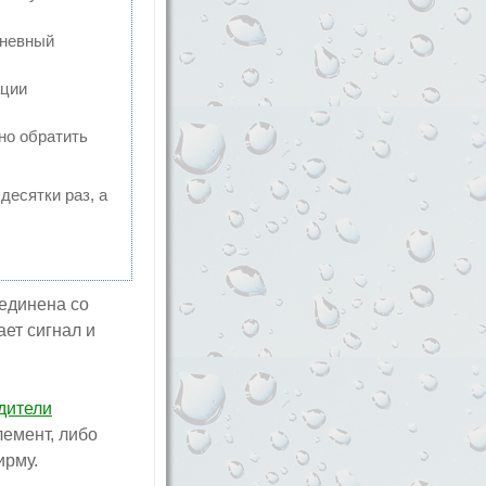
дневный
ации
но обратить
десятки раз, а
оединена со
ет сигнал и
дители
лемент, либо
ирму.