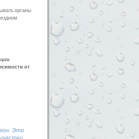
зывать органы
ъездном
ации
исимости от
зон. Это
участки,