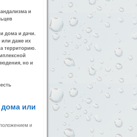
вандализма и
льцев
 дома и дачи.
 или даже их
а территорию.
омплексной
людения, но и
есть
 дома или
сположением и