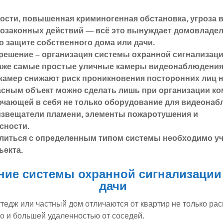
ости, повышенная криминогенная обстановка, угроза 
возаконных действий — всё это вынуждает домовладе
о защите собственного дома или дачи.
ешение – организация системы охранной сигнализации
даже самые простые уличные камеры видеонаблюдения
камер снижают риск проникновения посторонних лиц н
асным объект можно сделать лишь при организации к
чающей в себя не только оборудование для видеонаб
 извещатели пламени, элементы пожаротушения и
сности.
литься с определенным типом системы необходимо уч
ъекта.
ние
системы охранной сигнализации
дачи
тедж или частный дом отличаются от квартир не только ра
но и большей удаленностью от соседей.