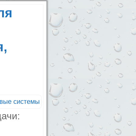
ля
я,
вые системы