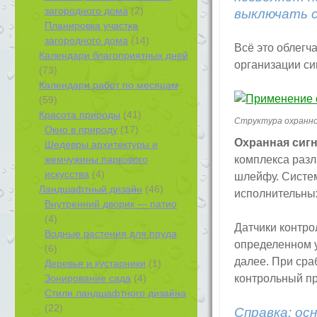
загородного дома
(2)
выключать с
Планировка участка
загородного дома
(14)
Всё это облегч
Календари благоприятных дней
организации си
(73)
Календари работ по месяцам
(59)
Красота природы
(41)
Структура охранно
Окно в природу
(17)
Охранная сиг
Шедевры архитектуры и
жемчужины паркового
комплекса разл
искусства
(4)
шлейфу. Систем
Ландшафтный дизайн
(46)
исполнительных
Внутренний дворик — патио
(4)
Датчики контро
Водные растения для пруда
определенном у
(6)
далее. При сра
Деревья и кустарники
(1)
Зонирование сада
(4)
контрольный п
Стили ландшафтного дизайна
(22)
Справка: ос