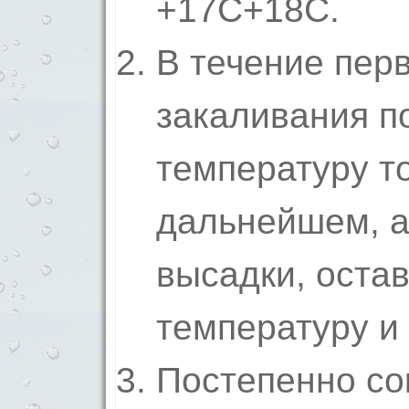
+17С+18С.
В течение пер
закаливания п
температуру то
дальнейшем, а 
высадки, оста
температуру и 
Постепенно со