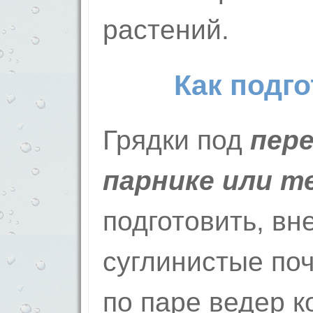
растений.
Как подго
Грядки под
пере
парнике или т
подготовить, вн
суглинистые по
по паре ведер к