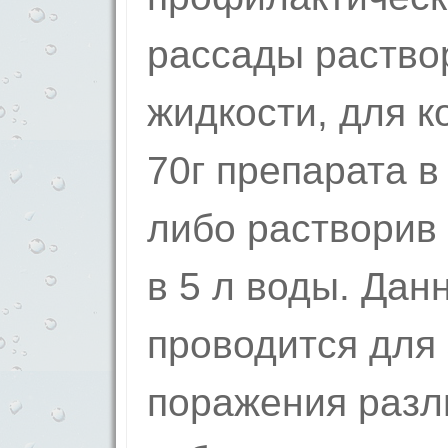
рассады раство
жидкости, для к
70г препарата в
либо растворив 
в 5 л воды. Дан
проводится для
поражения разл