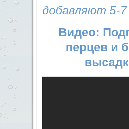
добавляют 5-7
Видео: Под
перцев и 
высадк