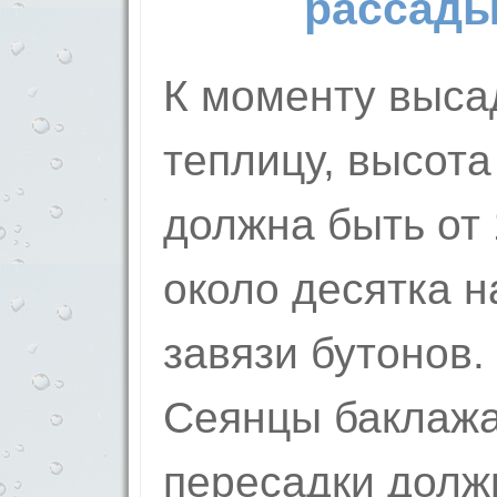
рассады
К моменту высад
теплицу, высот
должна быть от 
около десятка н
завязи бутонов.
Сеянцы баклажа
пересадки долж