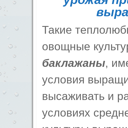
выр
Такие теплолю
овощные культу
баклажаны
, и
условия выращи
высаживать и ра
условиях средн