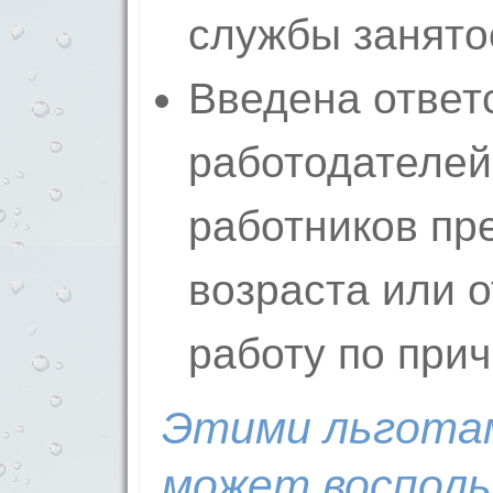
службы заня­то
Введена ответ
работодателей 
работников пр
возра­ста или о
работу по прич
Эт­ими льгота
может восполь