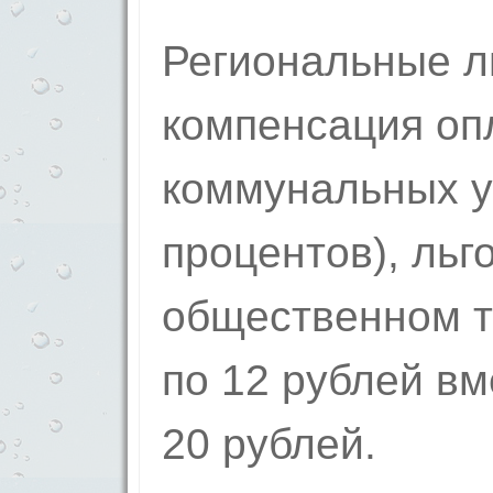
Региональные л
компен­сация оп
коммунальных ус
процентов), льг
общественном тр
по 12 рублей в
20 рублей.