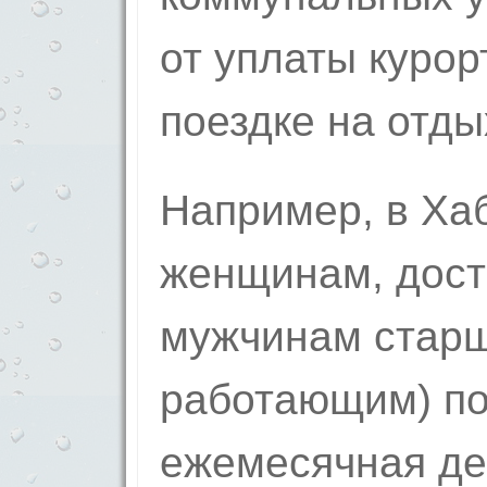
от уплаты курор
поездке на отды
Например, в Хаб
женщ­инам, дост
мужчинам ст­арш
работающим) по
ежемесячная де