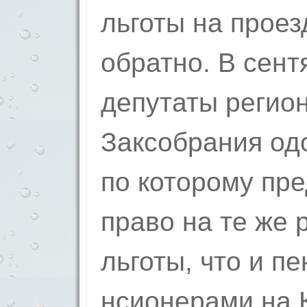
льготы на проез
обрат­но. В сен
депутаты регион
Заксобрания од
по которому пр
пр­аво на те же
льготы, что и п
нсионерами на 