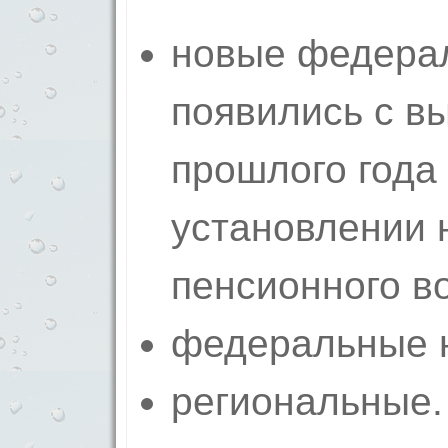
новые федерал
появились с в
прошлого года 
установлении 
пенсио­нного в
фед­е­ральные 
региональные.