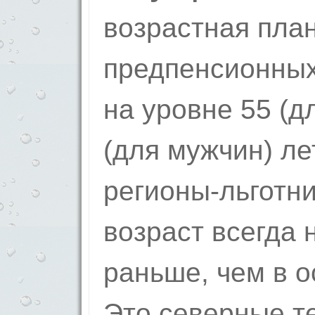
возрастная пла
предпенсионных 
на уровне 55 (д
(для мужчин) ле
регионы-льготни
возраст всегда 
раньше, чем в о
Это северные т