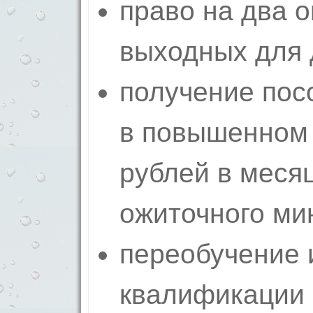
право на два 
выходных для 
получение по­с
в повышенном 
рублей в меся
ожиточного мин
перео­бучение
квалификации 