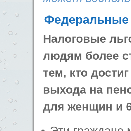
Федеральные 
Налоговые льг
людям более ст
тем, кто дости
выхода на пенс
для же­нщин и 6
Эти гра­ждане м