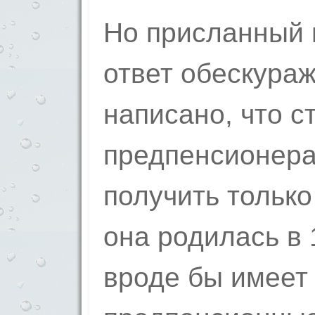
Но присланный 
ответ об­ескура
написано, что с
предпенсионер
по­лучить только
она родилась в 1
вроде бы имеет