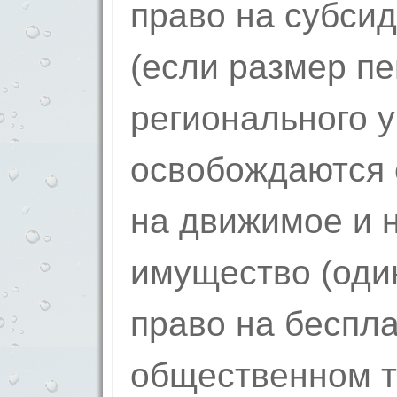
право на субси
(если размер п
регионал­ьного 
освобождаются 
на движимое и 
имущество (один
право на беспла
общественном т