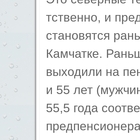
тственно, и пре
станов­ятся ран
Камчатке. Рань
выходили на пен
и 55 лет (мужчин
55,5 года соотв
предпенсионера