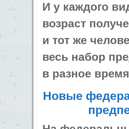
И у каждого ви
возраст получе­
и тот же челов
весь набор пр
в разное время
Новые федера
предп
На федеральны