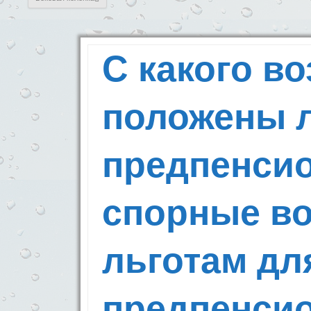
С какого во
положены 
предпенси
спорные в
льготам дл
предпенси