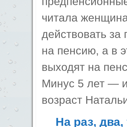
предпенсионные
читала женщи­на
действовать за 
на пенсию, а в 
выходят на пенс
Минус 5 лет — и
возр­аст Натальи
На раз, два,