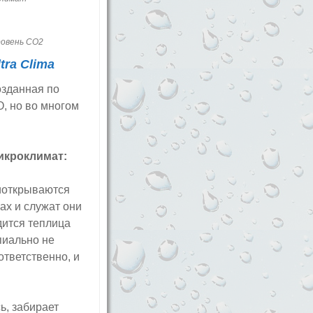
ровень СО2
tra Clima
озданная по
, но во многом
икроклимат:
риоткрываются
ах и служат они
дится теплица
пиально не
ответственно, и
ь, забирает