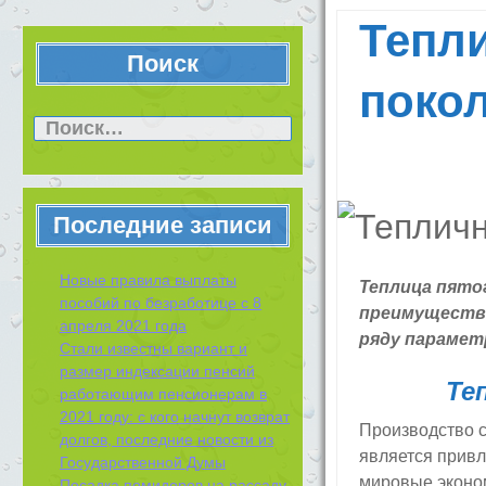
Тепл
Поиск
поко
Найти:
Последние записи
Новые правила выплаты
Теплица пятог
пособий по безработице с 8
преимущества
апреля 2021 года
ряду парамет
Стали известны вариант и
размер индексации пенсий
Т
е
работающим пенсионерам в
2021 году: с кого начнут возврат
Производство 
долгов, последние новости из
является прив
Государственной Думы
мировые эконом
Посадка помидоров на рассаду