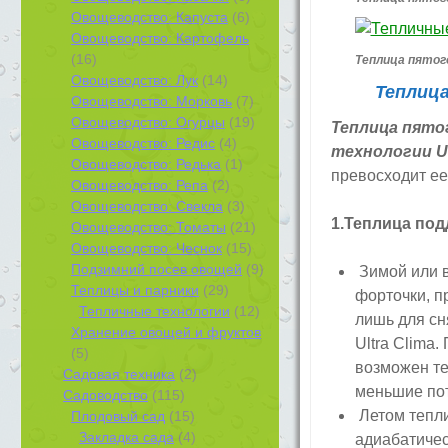
Овощеводство: Капуста
(6)
Овощеводство: Картофель
(16)
Теплица пятог
Овощеводство: Лук
(14)
Теплиц
Овощеводство: Морковь
(7)
Овощеводство: Огурцы
(19)
Теплица пято
Овощеводство: Редис
(4)
технологии Ult
Овощеводство: Редька
(1)
превосходит ее
Овощеводство: Репа
(2)
Овощеводство: Свекла
(3)
1.Теплица по
Овощеводство: Томаты
(21)
Овощеводство: Чеснок
(15)
Подзимний посев овощей
(9)
Зимой или в
Теплицы и парники
(29)
форточки, п
Тепличные технологии
(12)
лишь для сн
Хранение овощей и фруктов
Ultra Clima
(5)
возможен те
Садовая техника
(2)
меньшие пот
Садоводство
(115)
Летом тепли
Плодовый сад
(15)
Закладка сада
(4)
адиабатичес