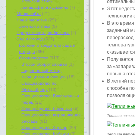
Японский стиль
оптимальный
ландшафтного дизайна
(7)
Этот недост
Меню сайта
(21)
технологии 
Наше здоровье
(29)
В это время
Зеленая аптека
(9)
заданный ми
Предложения для бизнеса
(2)
перерасход 
Сад и огород
(517)
температурн
Болезни и вредители сада и
огорода
(65)
сказывается
Овощеводство
(313)
Получается 
Второй оборот овощей
(3)
за «запарив
Гидропонный метод
повышаются 
выращивания овощей
(18)
В летний пе
Овощеводство по
способна по
Миттлайдеру
(13)
позволяющие
Овощеводство: Баклажаны и
перец
(21)
Овощеводство: бахчевые
(5)
Овощеводство: выращивание
Теплица пятого
рассады
(91)
Овощеводство: Зелень
(20)
Овощеводство: Кабачки
(3)
Теплица пятог