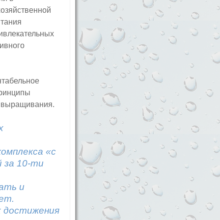
хозяйственной
итания
ривлекательных
сивного
нтабельное
принципы
в выращивания.
х
омплекса «с
й за 10-ти
ать и
ет.
х достижения