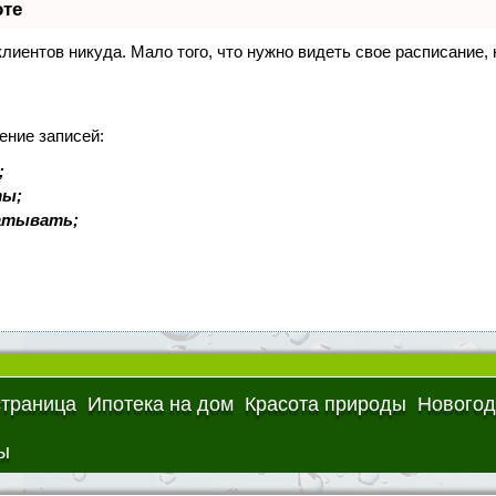
оте
 клиентов никуда. Мало того, что нужно видеть свое расписание
ение записей:
;
ты;
батывать;
страница
Ипотека на дом
Красота природы
Новогод
ы