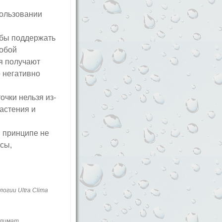
пользовании
обы поддержать
собой
ия получают
о негативно
чки нельзя из-
астения и
 принципе не
сы,
огии Ultra Clima
климат