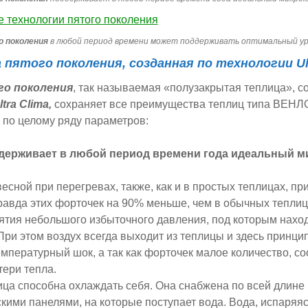
о поколения
в любой период времени может поддерживать оптимальный у
а пятого поколения
, созданная по
технологии Ul
го поколения
, так называемая «полузакрытая теплица», с
ra Clima,
сохраняет все преимущества теплиц типа ВЕНЛО
 по целому ряду параметров:
ддерживает в любой период времени года идеальный м
есной при перегревах, также, как и в простых теплицах, п
равда этих форточек на 90% меньше, чем в обычных теплиц
ятия небольшого избыточного давления, под которым нахо
. При этом воздух всегда выходит из теплицы и здесь принци
мпературный шок, а так как форточек малое количество, со
ери тепла.
ца способна охлаждать себя. Она снабжена по всей длине
кими панелями, на которые поступает вода. Вода, испаряяс