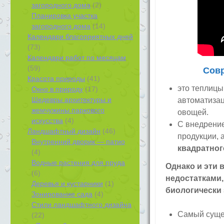
загородного дома
(2)
Планировка участка
загородного дома
(14)
Календари благоприятных дней
(73)
Календари работ по месяцам
(59)
Совр
Красота природы
(41)
это теплицы
Окно в природу
(17)
Шедевры архитектуры и
автоматиза
жемчужины паркового
овощей.
искусства
(4)
С внедрение
Ландшафтный дизайн
(46)
продукции, 
Внутренний дворик — патио
квадратног
(4)
Водные растения для пруда
Однако и эти
(6)
недостатками,
Деревья и кустарники
(1)
биологически 
Зонирование сада
(4)
Стили ландшафтного дизайна
Самый сущес
(22)