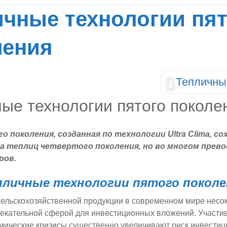
ичные технологии пят
ления
Тепличны
о поколения, созданная по технологии Ultra Clima, со
 теплиц четвертого поколения, но во многом прево
ров.
пличные технологии пятого поколе
сельскохозяйственной продукции в современном мире нес
лекательной сферой для инвестиционных вложений. Участ
ические кризисы существенно увеличивают риск инвестиц