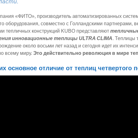
ласти.
мпания «ФИТО», производитель автоматизированных систе
го оборудования, совместно с Голландскими партнерами, 
ми тепличных конструкций KUBO представляют
тепличные
ения
инновационные теплицы ULTRA CLIMA
. Теплицы 
рождение около восьми лет назад и сегодня идет их интенс
по всему миру.
Это действительно революция в мире те
их основное отличие от теплиц четвертого 