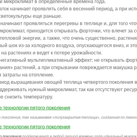
 микроклимат в определенные времена года.
аток начинает проявлять себя в весенний период, а при ис
светокультуры еще раньше.
 начинают проявляться перегревы в теплице и, для того чт
кроклимат, приходится открывать форточки, что влечет за 
тепловой энергии, а также, что очень существенно, растен
ый шок из-за холодного воздуха, опускающегося вниз, и эт
 на растениях и ведет к потере урожайности.
негативный мультипликативный эффект: не открывать форто
ания» растений, а при открывании повреждается макушка р
затраты на отопление.
риод выращивания овощей теплица четвертого поколения в
ддерживать нужный микроклимат, так как отсутствуют ресур
 снизить температуру.
 поколения, так называемая «полузакрытая теплица», созданная по технол
о поколения
поддерживает в любой период времени года идеальный микро