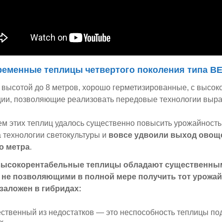
еменные теплицы четвертого поколения типа В
 высотой до 8 метров, хорошо герметизированные, с высок
ции, позволяющие реализовать передовые технологии выр
м этих теплиц удалось существенно повысить урожайност
а технологии светокультуры и
вовсе удвоили выход овоще
о метра
.
 высокорентабельные теплицы обладают существенны
 не позволяющими в полной мере получить тот урожай
заложен в гибридах:
твенный из недостатков — это неспособность теплицы по