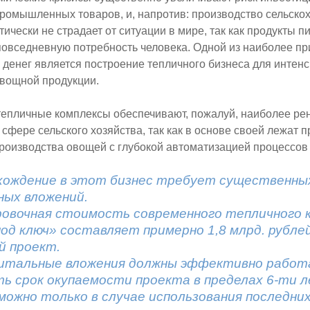
ромышленных товаров, и, напротив: производство сельско
тически не страдает от ситуации в мире, так как продукты п
овседневную потребность человека. Одной из наиболее п
денег является построение тепличного бизнеса для интен
овощной продукции.
епличные комплексы обеспечивают, пожалуй, наиболее ре
 сфере сельского хозяйства, так как в основе своей лежат 
роизводства овощей с глубокой автоматизацией процессо
вхождение в этот бизнес требует существенны
ных вложений.
овочная стоимость современного тепличного к
под ключ» составляет примерно 1,8 млрд. рубле
й проект.
питальные вложения должны эффективно работ
ь срок окупаемости проекта в пределах 6-ти л
можно только в случае использования последни