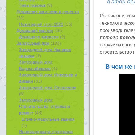
в этой об
Типы газонов
(8)
Домашние заготовки и рецепты
Российская ко
(22)
технологическо
Новогодний стол 2021
(15)
производителя
Домашний мастер
(16)
Домашние хитрости
(2)
пятого покол
Загородный дом
(103)
получили свое 
Загородный дом: Бытовая
строительство 
техника
(1)
Загородный дом:
В чем же 
Водоснабжение
(1)
Загородный дом: Интерьер и
дизайн
(31)
Загородный дом: Отопление
(6)
Загородный дом:
Строительство, отделка и
ремонт
(48)
Блочно-модульные здания
(1)
Инновационное отопление