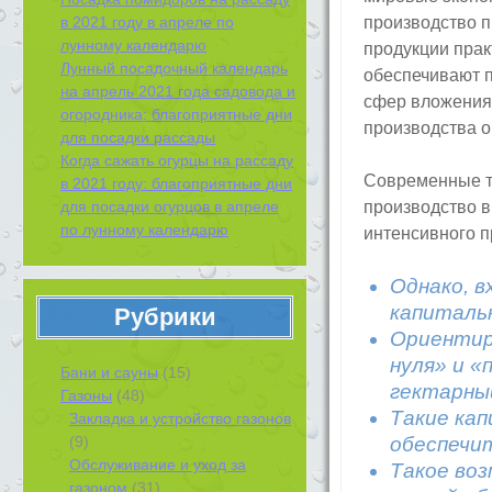
в 2021 году в апреле по
производство п
лунному календарю
продукции прак
Лунный посадочный календарь
обеспечивают п
на апрель 2021 года садовода и
сфер вложения 
огородника: благоприятные дни
производства 
для посадки рассады
Когда сажать огурцы на рассаду
Современные т
в 2021 году: благоприятные дни
для посадки огурцов в апреле
производство в
по лунному календарю
интенсивного п
Однако, 
капиталь
Рубрики
Ориентир
нуля» и «
Бани и сауны
(15)
гектарны
Газоны
(48)
Такие ка
Закладка и устройство газонов
(9)
обеспечит
Обслуживание и уход за
Такое воз
газоном
(31)