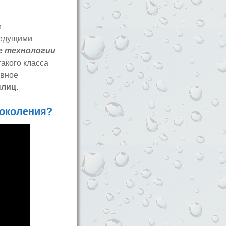
м
ведущими
 технологии
такого класса
ивное
плиц.
поколения?