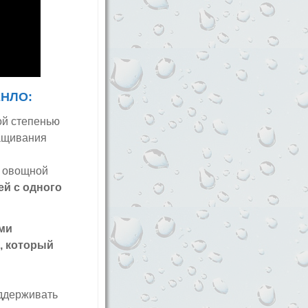
ЕНЛО:
ой степенью
ащивания
ь овощной
й с одного
ми
, который
ддерживать