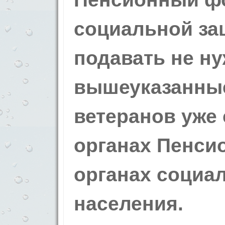
социальной за
подавать не ну
вышеуказанные
ветеранов уже 
органах Пенси
органах социа
населения.