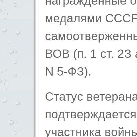
награжденные о
медалями СССР 
самоотверженны
ВОВ (п. 1 ст. 2З
N 5-ФЗ).
Статус ветеран
подтверждается
участника войны