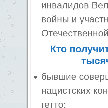
инвалидов Вел
войны и участ
Отечественной
Кто получи
тыся
бывшие совер
нацистских ко
гетто;