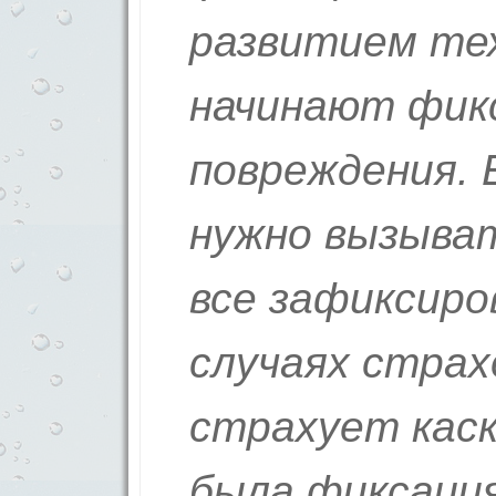
развитием те
начинают фик
повреждения. 
нужно вызыва
все зафиксиро
случаях страх
страхует кас
была фиксация