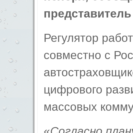
представитель
Регулятор рабо
совместно с Ро
автостраховщик
цифрового разви
массовых комму
«
Согласно план