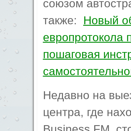
союзом автостр
также:
Новый о
европротокола п
пошаговая инст
самостоятельно
Недавно на выез
центра, где нах
Business FM, ст