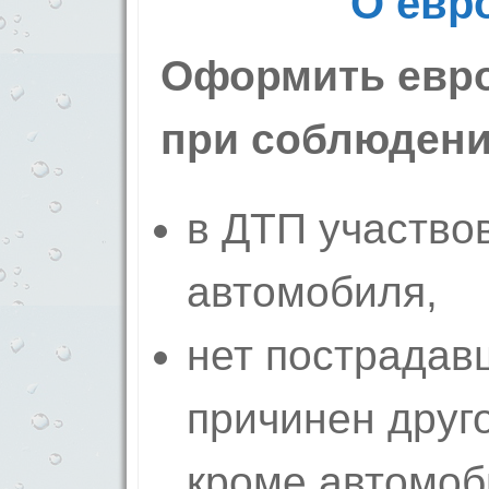
О евр
Оформить евр
при соблюдени
в ДТП участво
автомобиля,
нет пострадав
причинен друг
кроме автомоб