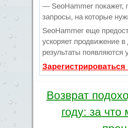
— SeoHammer покажет, гд
запросы, на которые нуж
SeoHammer еще предост
ускоряет продвижение в 
результаты появляются у
Зарегистрироваться
Возврат подохо
Навигация по 
году: за что