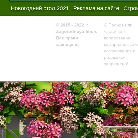
Новогодний стол 2021
Реклама на сайте
Строи
© 2015 - 2022 ::
© Полное или
Zagorodnaya-life.ru
частичное
Все права
копирование
защищены
материалов сайт
согласования с
редакцией
запрещено!