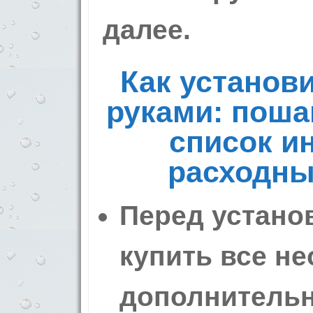
далее.
Как установ
руками: поша
список и
расходны
Перед устано
купить все н
дополнитель