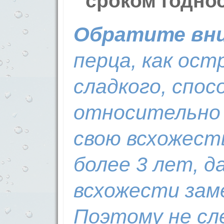
сроком годнос
Обратите вни
перца, как ост
сладкого, спос
относительно
свою всхожест
более 3 лет, д
всхожести зам
Поэтому не сл