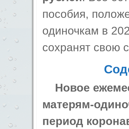
пособия, полож
одиночкам в 202
сохранят свою с
Сод
Новое ежемес
матерям-одиноч
период корона