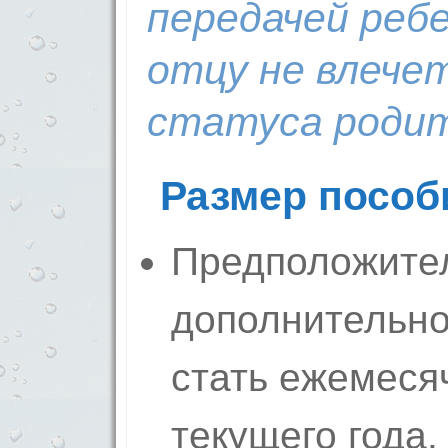
передачей реб
отцу не влече
статуса родит
Размер пособ
Предположите
дополнительно
стать ежемеся
текущего года.