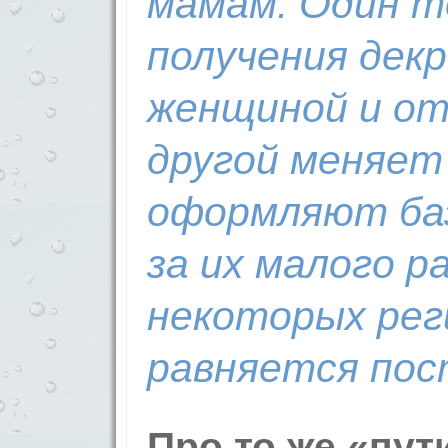
мамам. Один т
получения дек
женщиной и от
другой меняет
оформляют баз
за их малого ра
некоторых рег
равняется пос
Про то же «пут