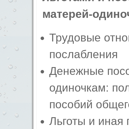
матерей-одино
Трудовые отно
послабления
Денежные посо
одиночкам: по
пособий общег
Льготы и иная