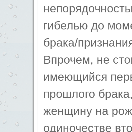
непорядочность
гибелью до мом
брака/признания
Впрочем, не сто
имеющийся перв
прошлого брака,
женщину на рож
одиночестве вт