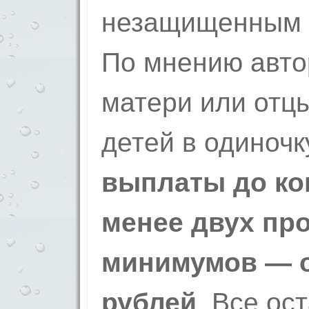
незащищенным г
По мнению авто
матери или отц
детей в одиночк
выплаты до кон
менее двух пр
минимумов — о
рублей
. Все ос