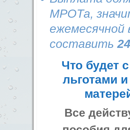
МРОТа, значи
ежемесячной
составить
24
Что будет 
льготами и
матере
Все действ
пособия для