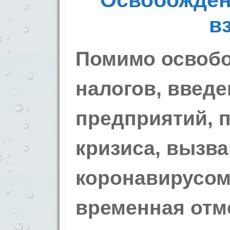
Освобожден
в
Помимо освобо
налогов, введе
предприятий, 
кризиса, вызва
коронавирусом
временная отм