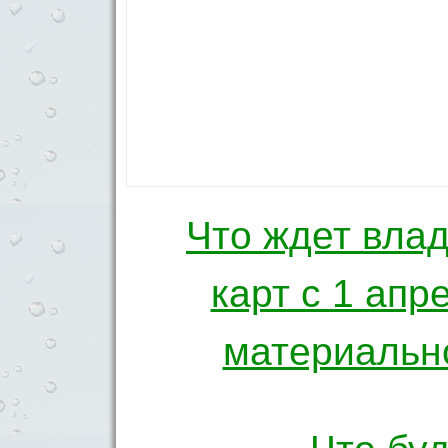
Что ждет вла
Навигация по 
карт с 1 апр
материальн