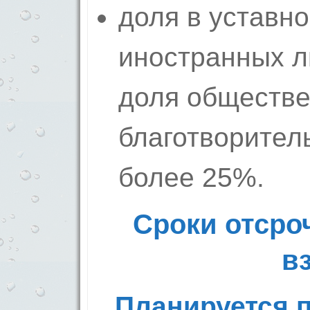
доля в уставн
иностранных л
доля обществе
благотворител
более 25%.
Сроки отсро
в
Планируется п