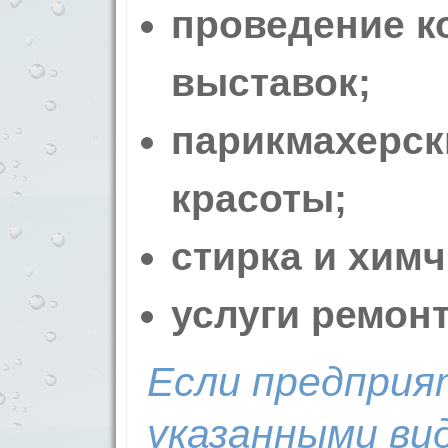
проведение к
выставок;
парикмахерск
красоты;
стирка и химч
услуги ремон
Если предприя
указанными ви