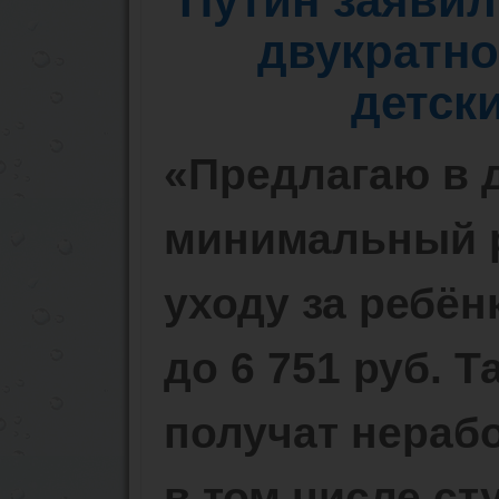
Путин заявил
двукратно
детск
«Предлагаю в 
минимальный р
уходу за ребён
до 6 751 руб. 
получат нераб
в том числе сту