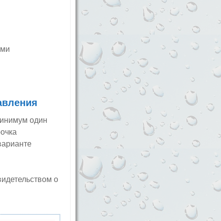
ами
авления
минимум один
рочка
 варианте
видетельством о