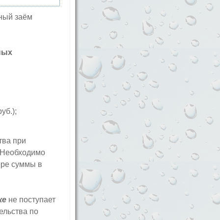
ный заём
ных
уб.);
тва при
. Необходимо
ере суммы в
ке
не поступает
ельства по