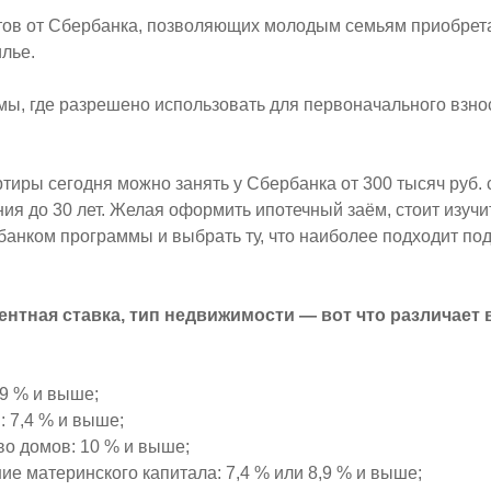
тов от Сбербанка, позволяющих молодым семьям приобрета
лье.
мы, где разрешено использовать для первоначального взно
ртиры сегодня можно занять у Сбербанка от 300 тысяч руб.
ия до 30 лет. Желая оформить ипотечный заём, стоит изучи
анком программы и выбрать ту, что наиболее подходит по
ентная ставка, тип недвижимости — вот что различает
,9 % и выше;
: 7,4 % и выше;
во домов: 10 % и выше;
ие материнского капитала: 7,4 % или 8,9 % и выше;