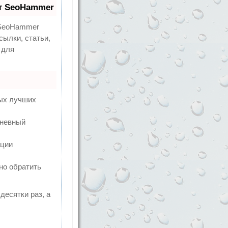
т SeoHammer
eoHammer
сылки, статьи,
 для
мых лучших
дневный
ации
но обратить
десятки раз, а