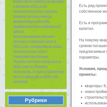
Какие цветы сажают на рассаду
Есть ряд проек
в феврале 2021 года:
благоприятные дни посадки,
собственное жи
правила посева семян и
выращивания рассады,
Есть и програм
индивидуальные особенности
капитал.
цветов
Когда высаживать рассаду
На покупку ква
петунии в открытый грунт в
сроком погашен
2021 году: оптимальные сроки,
благоприятные дни и
предлагаемые б
пошаговая инструкция
параметры.
Посадка петунии на рассаду в
2021 году по Лунному
Условия, проц
календарю: лучшие посадочные
проекты:
дни по месяцам и сроки для
регионов
квартиры: 8
новостройки
строительст
Рубрики
использован