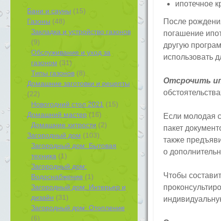
ипотечное к
Бани и сауны
(15)
Газоны
(48)
После рождени
Закладка и устройство газонов
погашение ипот
(9)
другую програм
Обслуживание и уход за
использовать д
газоном
(31)
Типы газонов
(8)
Отсрочить ип
Домашние заготовки и рецепты
обстоятельства
(22)
Новогодний стол 2021
(15)
Домашний мастер
(16)
Если молодая 
Домашние хитрости
(2)
пакет документ
Загородный дом
(103)
также предъяви
Загородный дом: Бытовая
о дополнительн
техника
(1)
Загородный дом:
Чтобы составит
Водоснабжение
(1)
Загородный дом: Интерьер и
проконсультиро
дизайн
(31)
индивидуальную
Загородный дом: Отопление
(6)