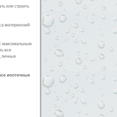
ть или строить
са материнский
 с максимальным
ть все
д личные
 все ипотечные