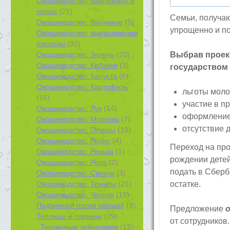
Овощеводство: Баклажаны и
перец
(21)
Семьи, получаю
Овощеводство: бахчевые
(5)
упрощенно и по
Овощеводство: выращивание
рассады
(92)
Овощеводство: Зелень
(20)
Выбрав проек
Овощеводство: Кабачки
(3)
государством
Овощеводство: Капуста
(6)
Овощеводство: Картофель
льготы моло
(16)
участие в п
Овощеводство: Лук
(14)
оформление 
Овощеводство: Морковь
(7)
отсутствие 
Овощеводство: Огурцы
(19)
Овощеводство: Редис
(4)
Переход на про
Овощеводство: Редька
(1)
рождении детей
Овощеводство: Репа
(2)
подать в Сберб
Овощеводство: Свекла
(3)
Овощеводство: Томаты
(21)
остатке.
Овощеводство: Чеснок
(15)
Подзимний посев овощей
(9)
Предложение
Теплицы и парники
(29)
от сотрудников
Тепличные технологии
(12)