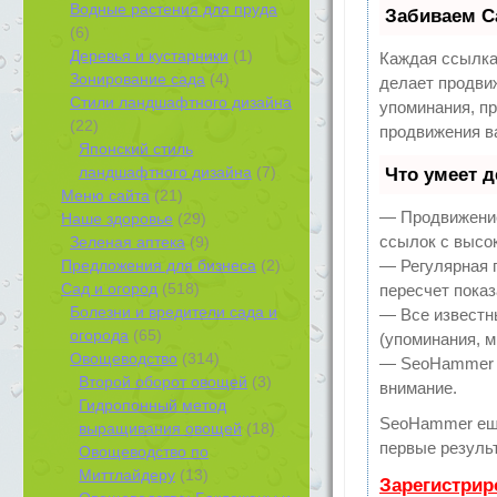
Водные растения для пруда
Забиваем С
(6)
Деревья и кустарники
(1)
Каждая ссылка
Зонирование сада
(4)
делает продви
Стили ландшафтного дизайна
упоминания, п
(22)
продвижения в
Японский стиль
ландшафтного дизайна
(7)
Что умеет 
Меню сайта
(21)
— Продвижение
Наше здоровье
(29)
ссылок с высо
Зеленая аптека
(9)
Предложения для бизнеса
(2)
— Регулярная 
Сад и огород
(518)
пересчет показ
Болезни и вредители сада и
— Все известн
огорода
(65)
(упоминания, м
Овощеводство
(314)
— SeoHammer по
Второй оборот овощей
(3)
внимание.
Гидропонный метод
SeoHammer ещ
выращивания овощей
(18)
первые результ
Овощеводство по
Миттлайдеру
(13)
Зарегистрир