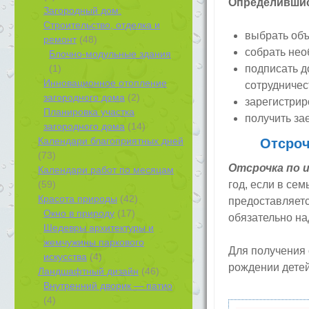
Определившис
Загородный дом:
Строительство, отделка и
выбрать объ
ремонт
(48)
собрать нео
Блочно-модульные здания
(1)
подписать д
Инновационное отопление
сотрудничес
загородного дома
(2)
зарегистрир
Планировка участка
получить за
загородного дома
(14)
Календари благоприятных дней
Отсроч
(73)
Отсрочка по 
Календари работ по месяцам
(59)
год, если в сем
Красота природы
(42)
предоставляется
Окно в природу
(17)
обязательно на
Шедевры архитектуры и
жемчужины паркового
Для получения 
искусства
(4)
рождении детей
Ландшафтный дизайн
(46)
Внутренний дворик — патио
(4)