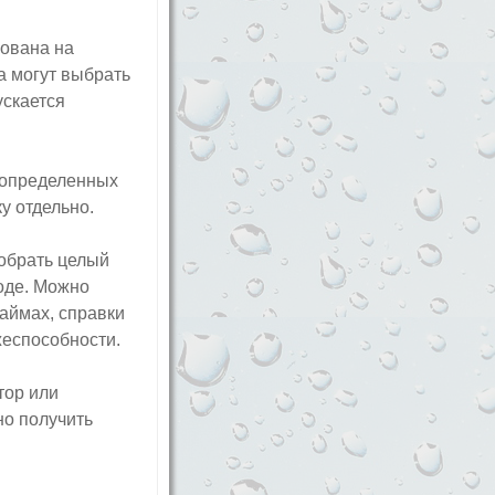
ована на
а могут выбрать
ускается
 определенных
у отдельно.
собрать целый
ходе. Можно
займах, справки
жеспособности.
тор или
но получить