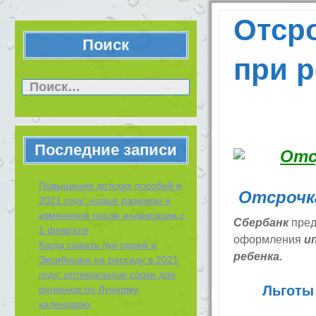
Отсро
Поиск
при 
Найти:
Последние записи
Повышение детских пособий в
Отсрочка
2021 году: новые размеры и
изменения после индексации с
Сбербанк
пред
1 февраля
оформления
и
Когда сажать лук-порей и
ребенка.
Эксибишен на рассаду в 2021
году: оптимальные сроки для
Льготы
регионов по Лунному
календарю