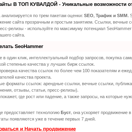
айты В ТОП КУВАЛДОЙ - Уникальные возможности о
 анализируется по трем пакетам оценки:
SEO, Трафик и SMM.
S
жение сайта прозрачным и простым занятием. Ссылки, вечные с
ресс-релизы - используйте по максимуму потенциал SeoHammer
ашего сайта.
делать SeoHammer
 в один клик, интеллектуальный подбор запросов, покупка са
кой степенью качества у лучших бирж ссылок.
проверка качества ссылок по более чем 100 показателям и еже
ателей качества проекта.
ые форматы ссылок: арендные ссылки, вечные ссылки, публик
нения, отзывы, статьи, пресс-релизы).
кажет, где рост или падение, а также запросы, на которые нуж
е предоставляет технологию
Буст
, она ускоряет продвижение в 
аты появляются уже в течение первых 7 дней.
оваться и Начать продвижение