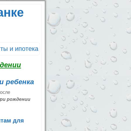
анке
ты и ипотека
и ребенка
после
при рождении
итам для