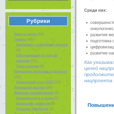
Среди них:
Рубрики
совершенст
онкологичес
Бани и сауны
(15)
развитие ме
Газоны
(48)
подготовка 
Закладка и устройство газонов
цифровизац
(9)
развитие на
Обслуживание и уход за
газоном
(31)
Как указыва
Типы газонов
(8)
целей нацпр
Домашние заготовки и рецепты
продолжител
(22)
нацпроекта 
Новогодний стол 2020
(15)
Домашний мастер
(14)
Женская энциклопедия
(5)
Беременность и роды
(2)
Домашние хитрости
(2)
Повышение
Питание для детей
(1)
Загородный дом
(103)