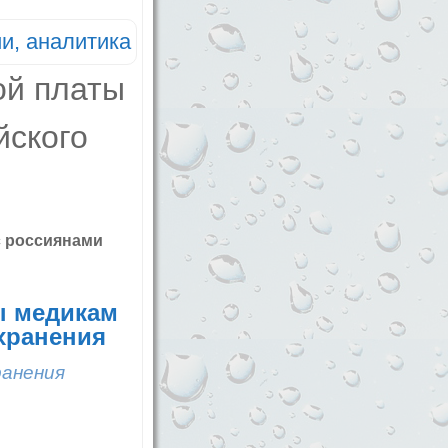
и, аналитика
с россиянами
ы медикам
хранения
ранения