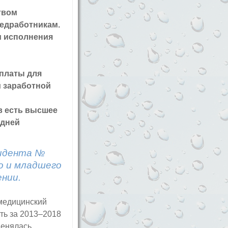
твом
медработникам.
и исполнения
платы для
й заработной
в есть высшее
едней
зидента №
о и младшего
нии.
медицинский
сть за 2013–2018
именялась