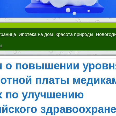
траница
Ипотека на дом
Красота природы
Новогодн
ы
н о повышении уровн
ботной платы медика
х по улучшению
ийского здравоохран