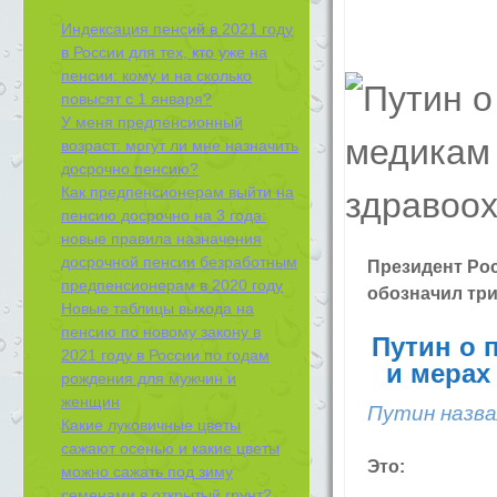
Индексация пенсий в 2021 году
в России для тех, кто уже на
пенсии: кому и на сколько
повысят с 1 января?
У меня предпенсионный
возраст: могут ли мне назначить
досрочно пенсию?
Как предпенсионерам выйти на
пенсию досрочно на 3 года:
новые правила назначения
досрочной пенсии безработным
Президент Рос
предпенсионерам в 2020 году
обозначил тр
Новые таблицы выхода на
пенсию по новому закону в
Путин о 
2021 году в России по годам
и мерах
рождения для мужчин и
женщин
Путин назва
Какие луковичные цветы
сажают осенью и какие цветы
Это:
можно сажать под зиму
семенами в открытый грунт?