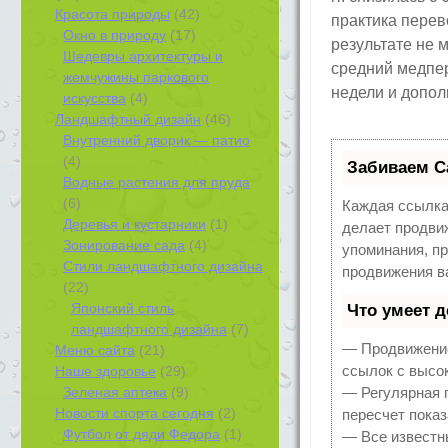
Красота природы
(42)
практика перев
Окно в природу
(17)
результате не 
Шедевры архитектуры и
средний медпер
жемчужины паркового
недели и допол
искусства
(4)
Ландшафтный дизайн
(46)
Внутренний дворик — патио
(4)
Забиваем С
Водные растения для пруда
(6)
Каждая ссылка
Деревья и кустарники
(1)
делает продви
Зонирование сада
(4)
упоминания, п
Стили ландшафтного дизайна
продвижения в
(22)
Японский стиль
Что умеет 
ландшафтного дизайна
(7)
— Продвижение
Меню сайта
(21)
ссылок с высо
Наше здоровье
(29)
Зеленая аптека
(9)
— Регулярная 
Новости спорта сегодня
(2)
пересчет показ
Футбол от дяди Федора
(1)
— Все известн