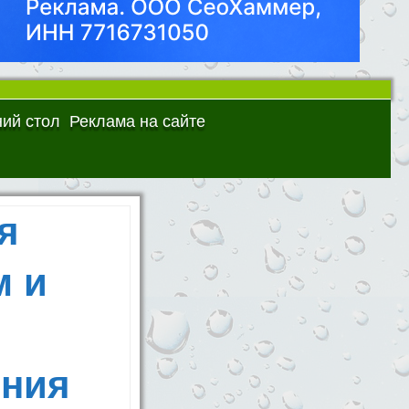
ий стол
Реклама на сайте
я
м и
ения