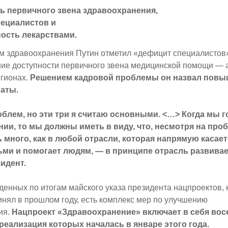
ь первичного звена здравоохранения,
ециалистов и
ость лекарствами.
м здравоохранения Путин отметил «дефицит специалистов»
ние доступности первичного звена медицинской помощи —
егионах.
Решением кадровой проблемы он назвал повы
аты.
облем, но эти три я считаю основными. <…> Когда мы 
ии, то мы должны иметь в виду, что, несмотря на про
 много, как в любой отрасли, которая напрямую касает
ми и помогает людям, — в принципе отрасль развивае
идент.
денных по итогам майского указа президента нацпроектов, 
инял в прошлом году, есть комплекс мер по улучшению
ия.
Нацпроект «Здравоохранение» включает в себя во
реализация которых началась в январе этого года.