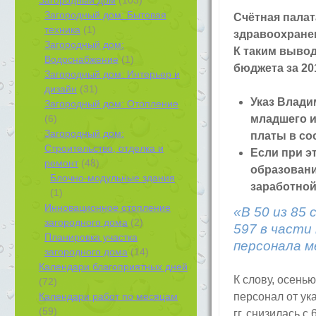
Загородный дом: Бытовая
Счётная пала
техника
(1)
здравоохранен
Загородный дом:
К таким выво
Водоснабжение
(1)
бюджета за 20
Загородный дом: Интерьер и
дизайн
(31)
Указ Влади
Загородный дом: Отопление
(6)
младшего и
Загородный дом:
платы в со
Строительство, отделка и
Если при э
ремонт
(48)
образовани
Блочно-модульные здания
заработной
(1)
Инновационное отопление
«В 50 из 85
загородного дома
(2)
597 в части
Планировка участка
персонала м
загородного дома
(14)
Календари благоприятных дней
К слову, осен
(72)
Календари работ по месяцам
персонал от ук
(59)
гг. снизилась с