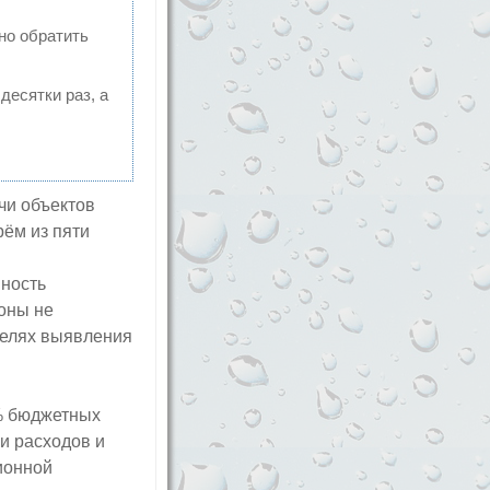
но обратить
десятки раз, а
чи объектов
рём из пяти
нность
оны не
целях выявления
% бюджетных
и расходов и
ионной