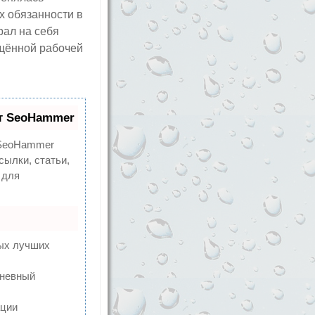
х обязанности в
рал на себя
ащённой рабочей
т SeoHammer
eoHammer
сылки, статьи,
 для
мых лучших
дневный
ации