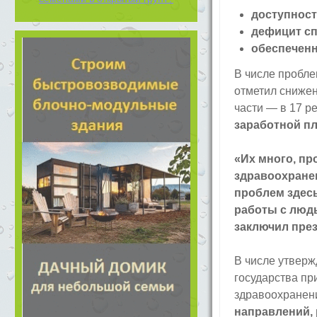
доступност
дефицит сп
обеспеченн
В числе пробле
отметил сниже
части — в 17 р
заработной пл
«Их много, пр
здравоохранен
проблем здесь
работы с людь
заключил през
В числе утверж
государства пр
здравоохранен
направлений, 