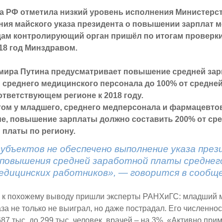
та РФ отметила низкий уровень исполнения Министерс
ия майского указа президента о повышении зарплат 
дам контролирующий орган пришёл по итогам проверк
18 год Минздравом.
мира Путина предусматривает повышение средней зар
 среднего медицинского персонала до 100% от средне
ответствующем регионе к 2018 году.
том у младшего, среднего медперсонала и фармацевто
е, повышение зарплаты должно составить 200% от ср
 платы по региону.
 субъектов не обеспечено выполнение указа пре
 повышения средней заработной платы среднег
едицинских работников», — говорится в сообще
ью к похожему выводу пришли эксперты РАНХиГС: младший 
аза не только не выиграл, но даже пострадал. Его численно
 687 тыс. до 299 тыс. человек, врачей – на 3%. «Активно пр