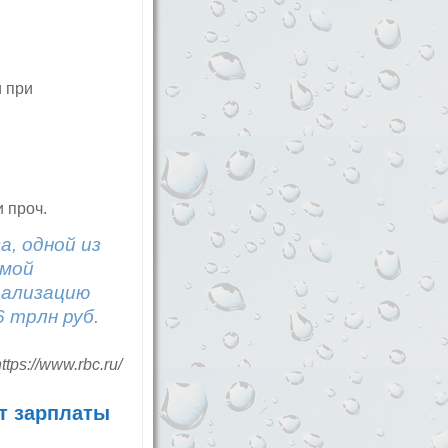
 при
 проч.
а, одной из
емой
еализацию
 трлн руб.
ttps://www.rbc.ru/
т зарплаты