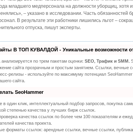
ода младшего медперсонала на должности уборщиц, хотя и
менялись», – указано в исследовании. Часть обязанностей б
сонал. В результате эти работники лишились льгот – сокр
нительного отпуска, пишут эксперты.
айты В ТОП КУВАЛДОЙ - Уникальные возможности о
 анализируется по трем пакетам оценки:
SEO, Трафик и SMM.
S
жение сайта прозрачным и простым занятием. Ссылки, вечные с
ресс-релизы - используйте по максимуму потенциал SeoHammer
ашего сайта.
делать SeoHammer
 в один клик, интеллектуальный подбор запросов, покупка са
кой степенью качества у лучших бирж ссылок.
проверка качества ссылок по более чем 100 показателям и еже
ателей качества проекта.
ые форматы ссылок: арендные ссылки, вечные ссылки, публик