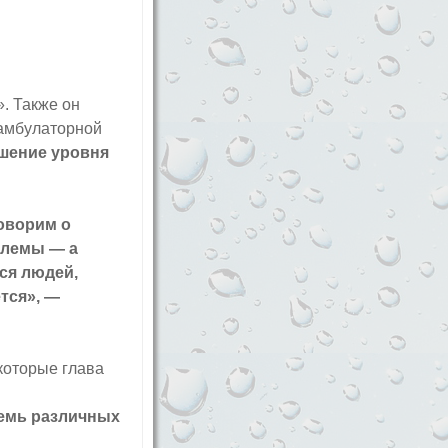
. Также он
 амбулаторной
шение уровня
говорим о
блемы — а
ся людей,
тся», —
которые глава
семь различных