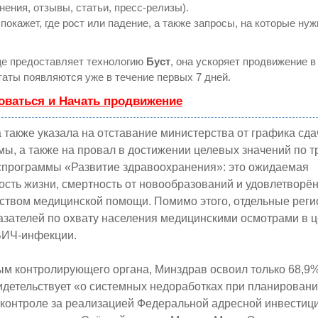
нения, отзывы, статьи, пресс-релизы).
кажет, где рост или падение, а также запросы, на которые нуж
е предоставляет технологию
Буст
, она ускоряет продвижение в 
аты появляются уже в течение первых 7 дней.
оваться и Начать продвижение
 также указала на отставание министерства от графика сда
ы, а также на провал в достижении целевых значений по т
оспрограммы «Развитие здравоохранения»: это ожидаемая
сть жизни, смертность от новообразований и удовлетворё
ством медицинской помощи. Помимо этого, отдельные реги
азателей по охвату населения медицинскими осмотрами в 
ВИЧ-инфекции.
ым контролирующего органа, Минздрав освоил только 68,9
видетельствует «о системных недоработках при планировани
 контроле за реализацией Федеральной адресной инвестиц