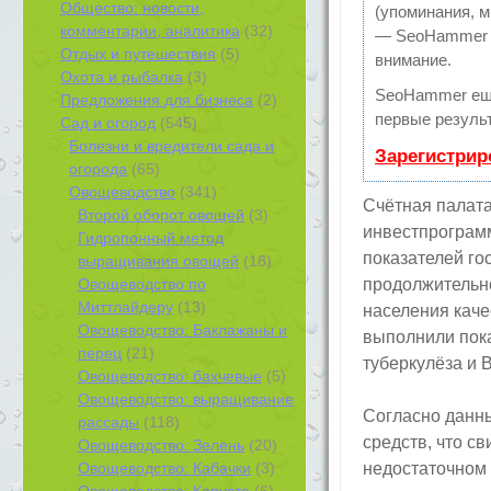
Общество: новости,
(упоминания, м
комментарии, аналитика
(32)
— SeoHammer по
Отдых и путешествия
(5)
внимание.
Охота и рыбалка
(3)
SeoHammer ещ
Предложения для бизнеса
(2)
первые результ
Сад и огород
(545)
Болезни и вредители сада и
Зарегистрир
огорода
(65)
Овощеводство
(341)
Счётная палата
Второй оборот овощей
(3)
инвестпрограмм
Гидропонный метод
показателей г
выращивания овощей
(18)
Овощеводство по
продолжительно
Миттлайдеру
(13)
населения каче
Овощеводство: Баклажаны и
выполнили пок
перец
(21)
туберкулёза и 
Овощеводство: бахчевые
(5)
Овощеводство: выращивание
Согласно данн
рассады
(118)
средств, что с
Овощеводство: Зелень
(20)
Овощеводство: Кабачки
(3)
недостаточном
Овощеводство: Капуста
(6)