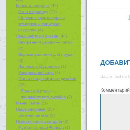
Красота природы
(42)
Окно в природу
(17)
Шедевры архитектуры и
Навиг
жемчужины паркового
искусства
(4)
Ландшафтный дизайн
(46)
Внутренний дворик — патио
(4)
Водные растения для пруда
(6)
ДОБАВИ
Деревья и кустарники
(1)
Зонирование сада
(4)
Ваш e-mail не 
Стили ландшафтного дизайна
(22)
Комментарий
Японский стиль
ландшафтного дизайна
(7)
Меню сайта
(21)
Наше здоровье
(29)
Зеленая аптека
(9)
Новости спорта сегодня
(2)
Футбол от дяди Федора
(1)