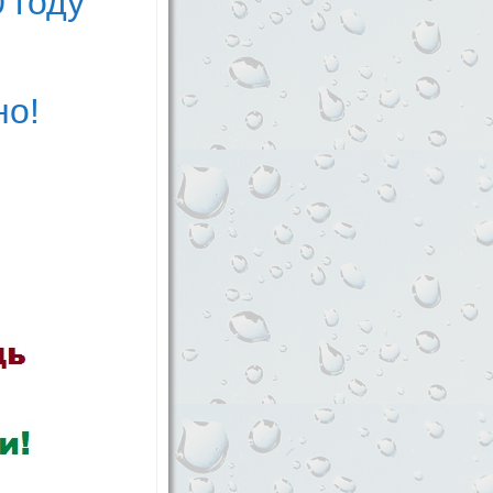
 году
но!