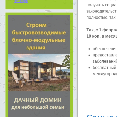
женщин
получать социа
законодательст
полностью, так 
Так, с 1 февр
19 коп. в меся
обеспечение
предоставле
заболеваний 
бесплатный 
междугородн