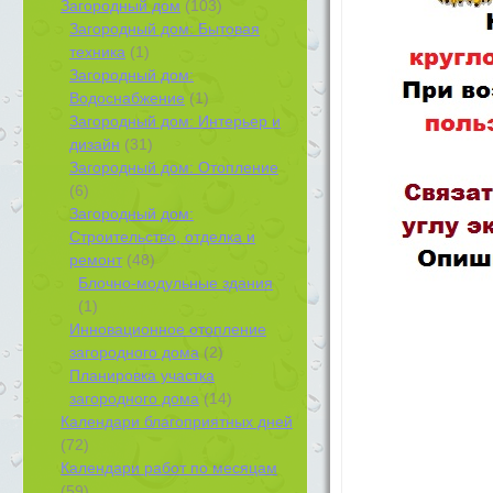
Загородный дом
(103)
Загородный дом: Бытовая
техника
(1)
Загородный дом:
Водоснабжение
(1)
Загородный дом: Интерьер и
дизайн
(31)
Загородный дом: Отопление
(6)
Загородный дом:
Строительство, отделка и
ремонт
(48)
Блочно-модульные здания
(1)
Инновационное отопление
загородного дома
(2)
Планировка участка
загородного дома
(14)
Календари благоприятных дней
(72)
Календари работ по месяцам
(59)