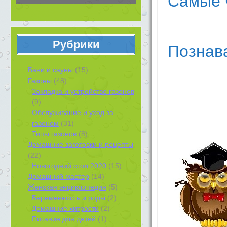
Самые ч
Рубрики
Познава
Бани и сауны
(15)
Газоны
(48)
Закладка и устройство газонов
(9)
Обслуживание и уход за
газоном
(31)
Типы газонов
(8)
Домашние заготовки и рецепты
(22)
Новогодний стол 2020
(15)
Домашний мастер
(14)
Женская энциклопедия
(5)
Беременность и роды
(2)
Домашние хитрости
(2)
Питание для детей
(1)