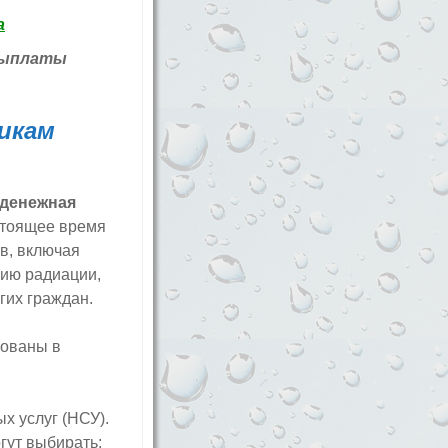
 выплаты
икам
 денежная
стоящее время
в, включая
вию радиации,
гих граждан.
рованы в
х услуг (НСУ).
гут выбирать: