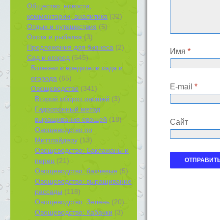
Общество: новости,
комментарии, аналитика
(32)
Отдых и путешествия
(5)
Охота и рыбалка
(3)
Предложения для бизнеса
(2)
Имя
*
Сад и огород
(545)
Болезни и вредители сада и
огорода
(65)
E-mail
*
Овощеводство
(341)
Второй оборот овощей
(3)
Гидропонный метод
выращивания овощей
(18)
Сайт
Овощеводство по
Миттлайдеру
(13)
Овощеводство: Баклажаны и
перец
(21)
Овощеводство: бахчевые
(5)
Овощеводство: выращивание
рассады
(118)
Овощеводство: Зелень
(20)
Овощеводство: Кабачки
(3)