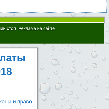
ий стол
Реклама на сайте
платы
018
коны и право