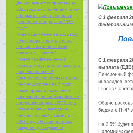
Дачная амнистия продлена до
2026 года: построили дом, а как
оформить в собственность в
С 1 февраля 
упрощенном порядке в 2020
федеральным 
году?
Индексация пенсий в 2021 году
Пов
в России для тех, кто уже на
пенсии: кому и на сколько
повысят с 1 января?
У меня предпенсионный
С 1 февраля 2
возраст: могут ли мне назначить
выплата (ЕДВ
досрочно пенсию?
Пенсионный фо
Как предпенсионерам выйти на
инвалидов, вет
пенсию досрочно на 3 года:
Героев Советск
новые правила назначения
досрочной пенсии безработным
предпенсионерам в 2020 году
Общие расходы 
Новые таблицы выхода на
бюджете ПФР в 
пенсию по новому закону в
2021 году в России по годам
На 2,5% будет 
рождения для мужчин и
Напомним: феде