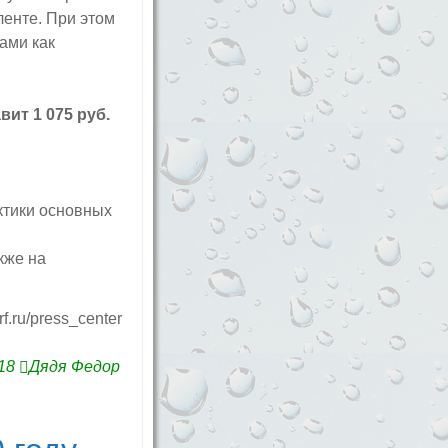
ленте. При этом
ами как
вит 1 075 руб.
ктики основных
кже на
rf.ru/press_center
18
Дядя Федор