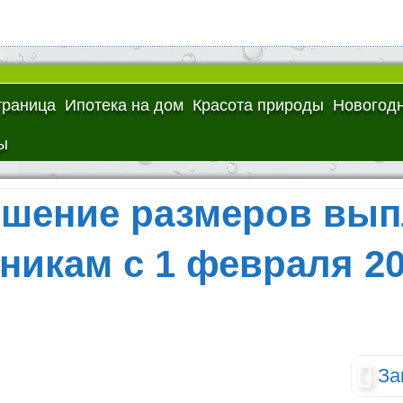
траница
Ипотека на дом
Красота природы
Новогодн
ы
шение размеров вы
никам с 1 февраля 2
За