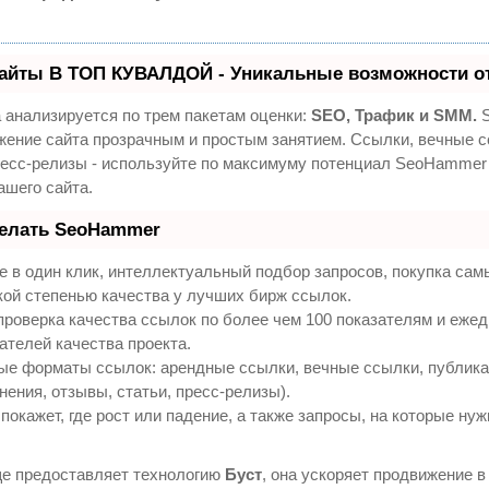
айты В ТОП КУВАЛДОЙ - Уникальные возможности о
 анализируется по трем пакетам оценки:
SEO, Трафик и SMM.
S
жение сайта прозрачным и простым занятием. Ссылки, вечные с
ресс-релизы - используйте по максимуму потенциал SeoHammer
ашего сайта.
делать SeoHammer
 в один клик, интеллектуальный подбор запросов, покупка са
кой степенью качества у лучших бирж ссылок.
проверка качества ссылок по более чем 100 показателям и еже
ателей качества проекта.
ые форматы ссылок: арендные ссылки, вечные ссылки, публик
нения, отзывы, статьи, пресс-релизы).
кажет, где рост или падение, а также запросы, на которые нуж
е предоставляет технологию
Буст
, она ускоряет продвижение в 