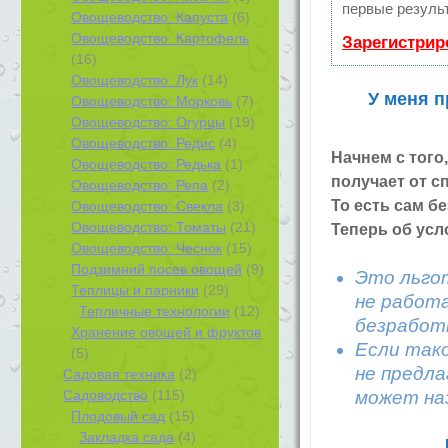
первые результ
Овощеводство: Капуста
(6)
Овощеводство: Картофель
Зарегистрир
(16)
Овощеводство: Лук
(14)
У меня п
Овощеводство: Морковь
(7)
Овощеводство: Огурцы
(19)
Овощеводство: Редис
(4)
Начнем с тог
Овощеводство: Редька
(1)
получает от с
Овощеводство: Репа
(2)
То есть сам б
Овощеводство: Свекла
(3)
Овощеводство: Томаты
(21)
Теперь об усл
Овощеводство: Чеснок
(15)
Подзимний посев овощей
(9)
Это льго
Теплицы и парники
(29)
не работ
Тепличные технологии
(12)
безработ
Хранение овощей и фруктов
Если тако
(5)
не предла
Садовая техника
(2)
Садоводство
(115)
может наз
Плодовый сад
(15)
Закладка сада
(4)