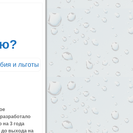
ию?
бия и льготы
ое
 разработало
 на 3 года
 до выхода на