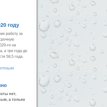
20 году
ие работу за
осрочную
020-го на
, а три года до
те 58,5 года.
ботным
чно
оты нет,
ым, а только