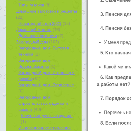
2. Смягчение 
Типы газонов
(8)
Домашние заготовки и рецепты
3. Пенсия дл
(22)
Новогодний стол 2021
(15)
4. Пенсия бе
Домашний мастер
(16)
Домашние хитрости
(2)
Загородный дом
(103)
У меня пред
Загородный дом: Бытовая
5. Кто назна
техника
(1)
Загородный дом:
Водоснабжение
(1)
Какой миним
Загородный дом: Интерьер и
6. Как предпе
дизайн
(31)
а работы нет?
Загородный дом: Отопление
(6)
Загородный дом:
7. Порядок о
Строительство, отделка и
ремонт
(48)
Перечень н
Блочно-модульные здания
(1)
8. Если после
Инновационное отопление