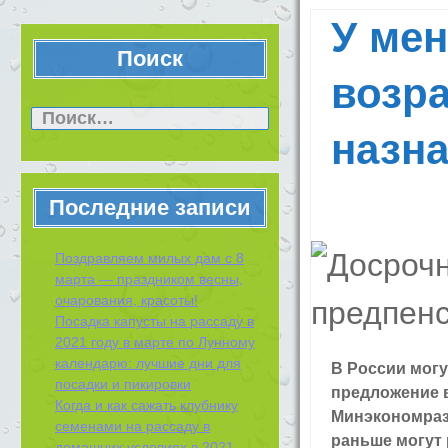
У ме
Поиск
возра
Найти:
назн
Последние записи
Поздравляем милых дам с 8
марта — праздником весны,
очарования, красоты!
Посадка капусты на рассаду в
2021 году в марте по Лунному
календарю: лучшие дни для
В России могу
посадки и пикировки
предложение 
Когда и как сажать клубнику
Минэкономразв
семенами на рассаду в
раньше могут
домашних условиях в 2021