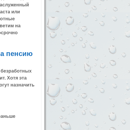
 заслуженный
раста или
ботные
тветим на
осрочно
на пенсию
у безработных
т. Хотя эта
могут назначить
раньше