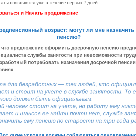
аты появляются уже в течение первых 7 дней.
оваться и Начать продвижение
редпенсионный возраст: могут ли мне назначить
пенсию?
о, что предложение оформить досрочную пенсию пред
пециалиста службы занятости при невозможности труд
езработный потребовать назначения досрочной пенсии 
овиях.
та для безработных — тех людей, кто официал
ает и стоит на учете в службе занятости. То 
ного должен быть официальным.
й человек стоит на учете, но работу ему никт
гает и шансов ее найти почти нет, служба за
начить ему пенсию по старости на три года р
Вот какие условия должны соблюдаться одновременно