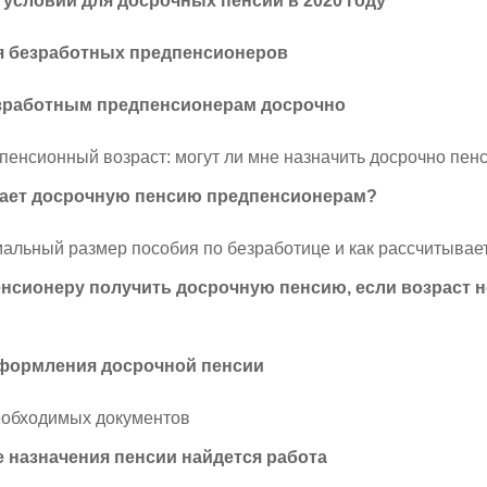
условий для досрочных пенсий в 2020 году
я безработных предпенсионеров
зработным предпенсионерам досрочно
пенсионный возраст: могут ли мне назначить досрочно пен
чает досрочную пенсию предпенсионерам?
альный размер пособия по безработице и как рассчитывае
нсионеру получить досрочную пенсию, если возраст н
формления досрочной пенсии
еобходимых документов
 назначения пенсии найдется работа