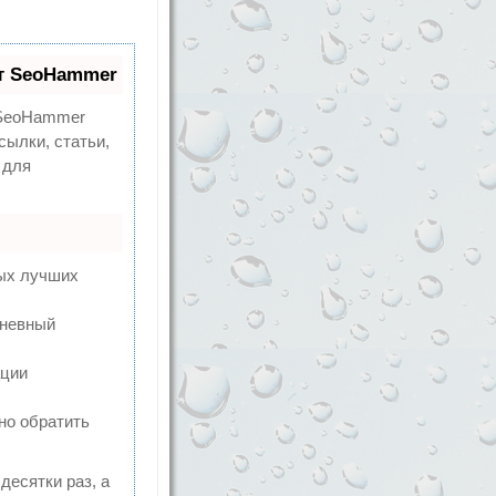
т SeoHammer
eoHammer
сылки, статьи,
 для
мых лучших
дневный
ации
но обратить
десятки раз, а