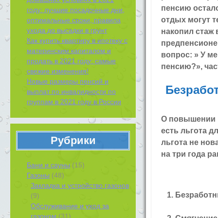
пенсию остало
году: лучшие посадочные дни,
отдых могут т
оптимальные сроки, правила
ухода до высадки в грунт
накопил стаж 
Как купить квартиру в ипотеку с
предпенсионер
материнским капиталом и
вопрос: » У м
продать в 2021 году: самые
пенсию?», ча
свежие изменения!
Новые размеры пенсий и
Безрабо
выплат по инвалидности по
группам в 2021 году в России
О повышении п
есть льгота д
Рубрики
льгота не нов
на три года р
Бани и сауны
(15)
Газоны
(48)
Закладка и устройство газонов
1. Безработн
(9)
Обслуживание и уход за
газоном
(31)