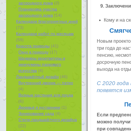
загородного дома
(2)
9. Заключени
Планировка участка
загородного дома
(14)
Кому и на с
Календари благоприятных дней
(73)
Смягче
Календари работ по месяцам
(59)
Новым проектом
Красота природы
(41)
три года до на
Окно в природу
(17)
пенсию, несмот
Шедевры архитектуры и
досрочную пенс
жемчужины паркового
выхода на отдых
искусства
(4)
Ландшафтный дизайн
(46)
С 2020 года
Внутренний дворик — патио
(4)
появятся из
Водные растения для пруда
(6)
П
Деревья и кустарники
(1)
Зонирование сада
(4)
Если предпенс
Стили ландшафтного дизайна
можно получит
(22)
при совпаден