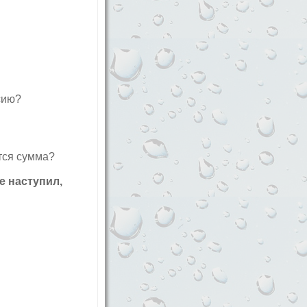
сию?
тся сумма?
е наступил,