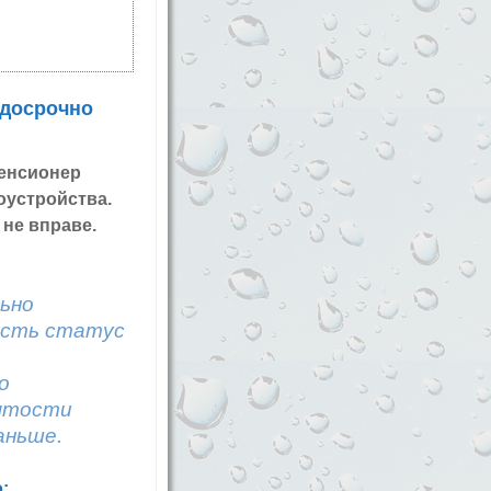
 досрочно
пенсионер
оустройства.
не вправе.
ьно
есть статус
о
нятости
аньше.
: