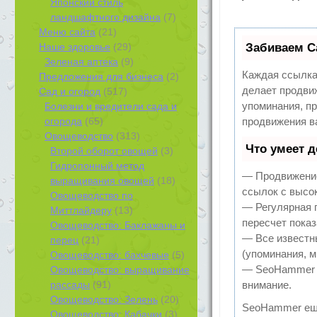
Японский стиль
ландшафтного дизайна
(7)
Меню сайта
(21)
Наше здоровье
(29)
Забиваем С
Зеленая аптека
(9)
Каждая ссылка
Предложения для бизнеса
(2)
делает продви
Сад и огород
(517)
упоминания, п
Болезни и вредители сада и
огорода
(65)
продвижения в
Овощеводство
(313)
Что умеет 
Второй оборот овощей
(3)
Гидропонный метод
— Продвижение
выращивания овощей
(18)
ссылок с высо
Овощеводство по
— Регулярная 
Миттлайдеру
(13)
пересчет показ
Овощеводство: Баклажаны и
— Все известн
перец
(21)
(упоминания, м
Овощеводство: бахчевые
(5)
— SeoHammer по
Овощеводство: выращивание
рассады
(91)
внимание.
Овощеводство: Зелень
(20)
SeoHammer ещ
Овощеводство: Кабачки
(3)