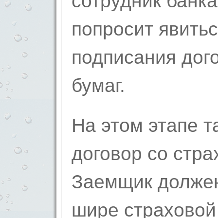
сотрудник банка
попросит явитьс
подписания дог
бумаг.
На этом этапе т
договор со стра
Заемщик должен
шире страховой