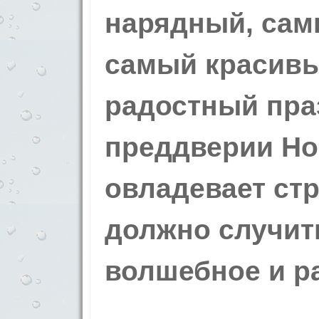
нарядный, сам
самый красивы
радостный пра
преддверии Но
овладевает стр
должно случить
волшебное и р