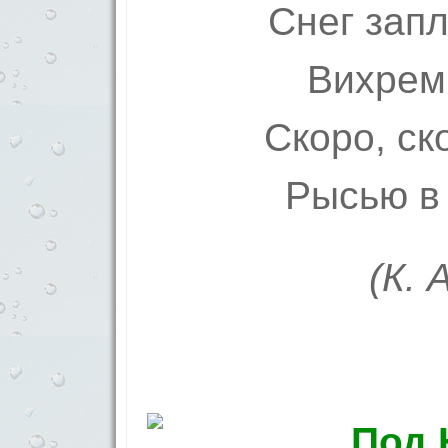
Снег зап
Вихрем
Скоро, ск
Рысью в 
(К. 