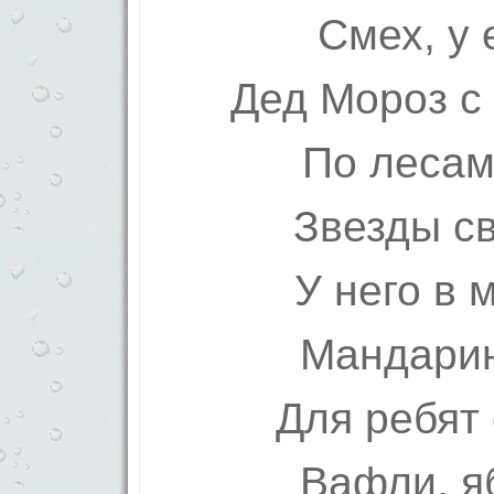
Смех, у 
Дед Мороз с
По лесам
Звезды св
У него в 
Мандарин
Для ребят
Вафли, я