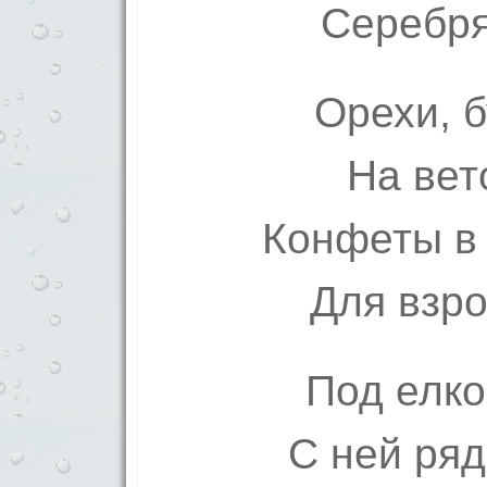
Серебря
Орехи, б
На вет
Конфеты в
Для взро
Под елко
С ней ря