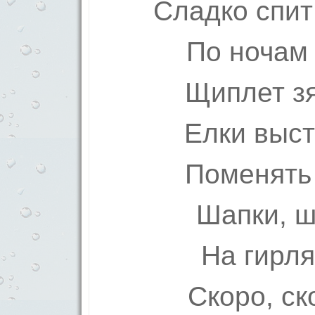
Сладко спит
По ночам
Щиплет зя
Елки выст
Поменять
Шапки, ш
На гирл
Скоро, ск