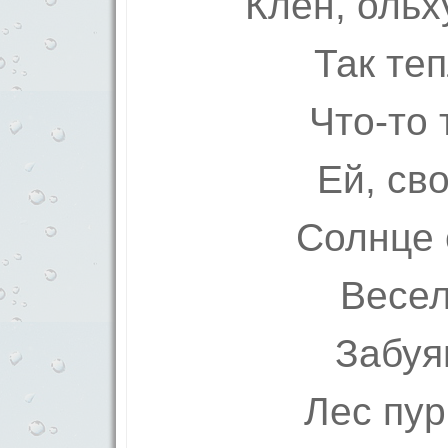
Клён, ольх
Так те
Что-то 
Ей, св
Солнце 
Весел
Забуя
Лес пур