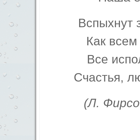
Вспыхнут з
Как всем
Все испо
Счастья, л
(Л. Фирс