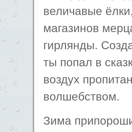
величавые ёлки,
магазинов мерц
гирлянды. Созд
ты попал в сказ
воздух пропита
волшебством.
Зима припорош