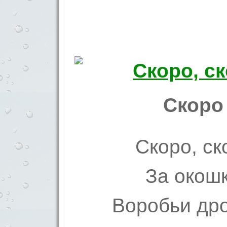
Скоро
Скоро, ск
За окошк
Воробьи др