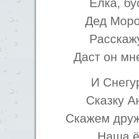
Ёлка, б
Дед Моро
Расскаж
Даст он мн
И Снегу
Сказку А
Скажем дружн
Наша ё