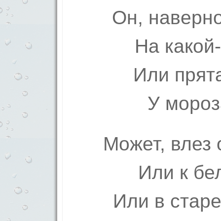
Он, наверн
На какой
Или прят
У мороз
Может, влез 
Или к бе
Или в стар