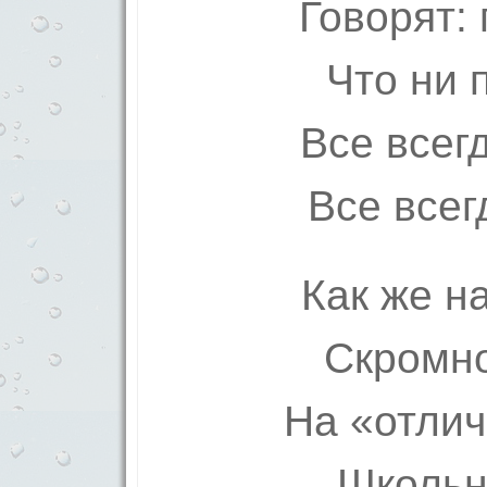
Говорят:
Что ни 
Все всег
Все всег
Как же н
Скромно
На «отли
Школьн