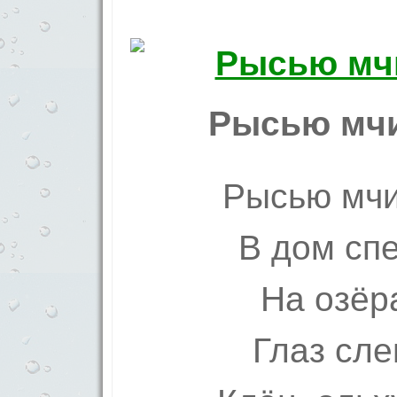
Рысью мчи
Рысью мчи
В дом спе
На озёр
Глаз сле