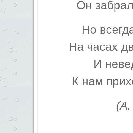
Он забрал
Но всегд
На часах д
И неве
К нам прих
(А.