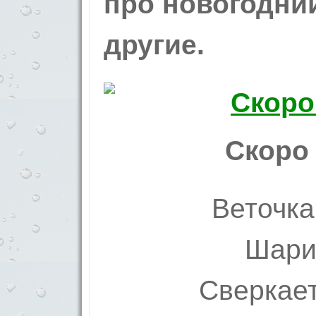
про новогодний
другие.
Скоро
Веточка
Шари
Сверкае