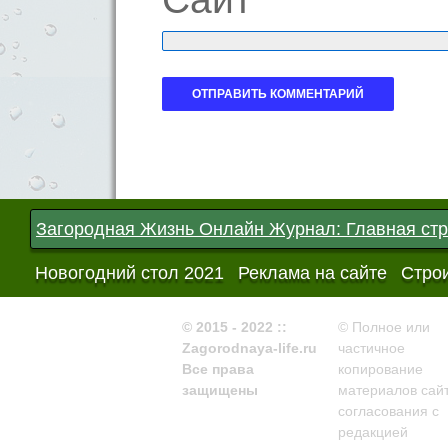
Загородная Жизнь Онлайн Журнал: Главная ст
Новогодний стол 2021
Реклама на сайте
Строи
© 2015 - 2022 ::
© Полное или
Zagorodnaya-life.ru
частичное
Все права
копирование
защищены
материалов сайт
согласования с
редакцией