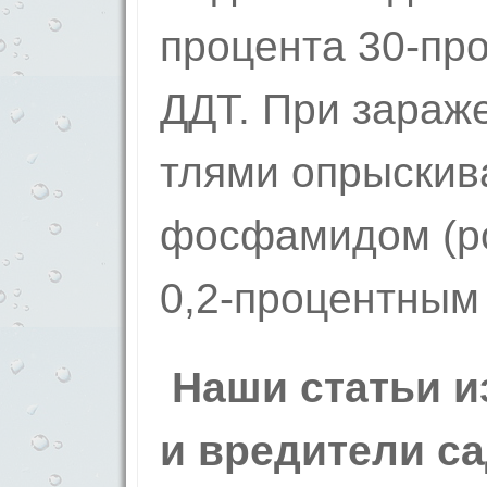
процента 30-пр
ДДТ. При зараж
тлями опрыскив
фосфамидом (ро
0,2-процентным
Наши статьи и
и вредители с