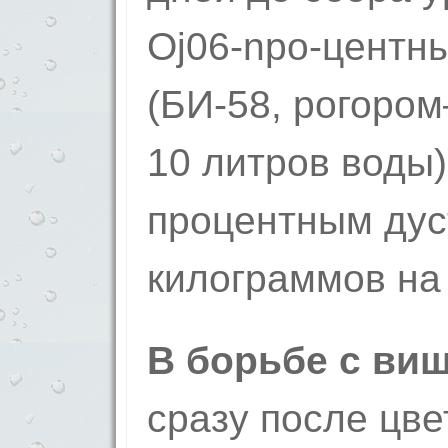
Oj06-npo-цент
(БИ-58, рогоро
10 литров воды)
процентным ду
килограммов на 
В борьбе с ви
сразу после цве