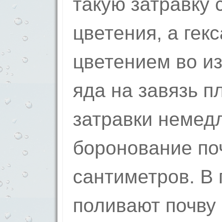
такую затравку 
цветения, а ге
цветением во и
яда на завязь п
затравки немед
боронование по
сантиметров. В
поливают почву