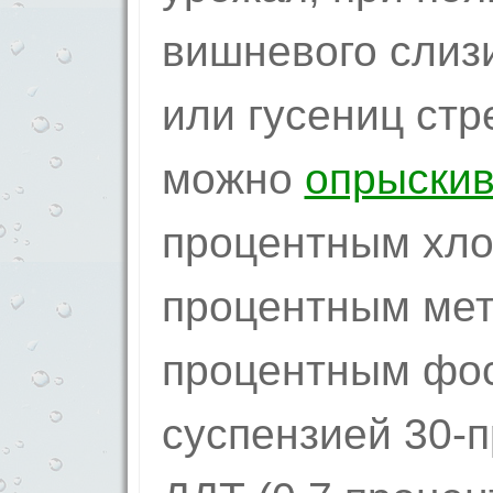
вишневого слиз
или гусениц стр
можно
опрыски
процентным хло
процентным мет
процентным фо
суспензией 30-