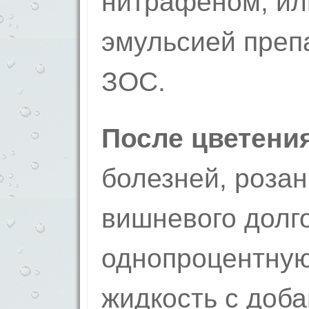
нитрафеном, ил
эмульсией преп
ЗОС.
После цветени
болезней, розан
вишневого долг
однопроцентную
жидкость с доба