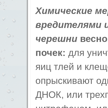
Химические ме
вредителями и
черешни
весно
почек:
для уни
яиц тлей и кле
опрыскивают о
ДНОК, или трех