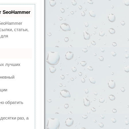
т SeoHammer
eoHammer
сылки, статьи,
 для
мых лучших
дневный
ации
но обратить
десятки раз, а