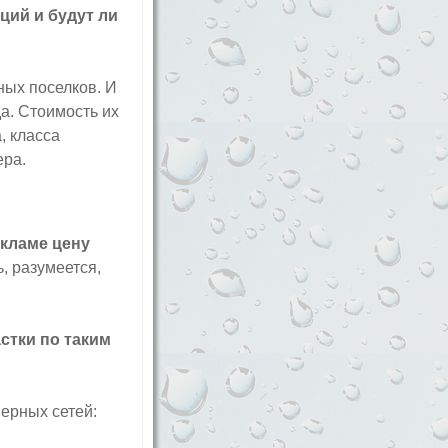
ций и будут ли
ных поселков. И
а. Стоимость их
, класса
ера.
екламе цену
ь, разумеется,
стки по таким
нерных сетей: