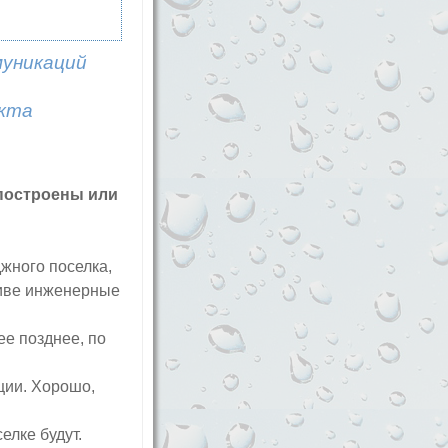
муникаций
екта
 построены или
жного поселка,
сиве инженерные
ее позднее, по
ции. Хорошо,
елке будут.