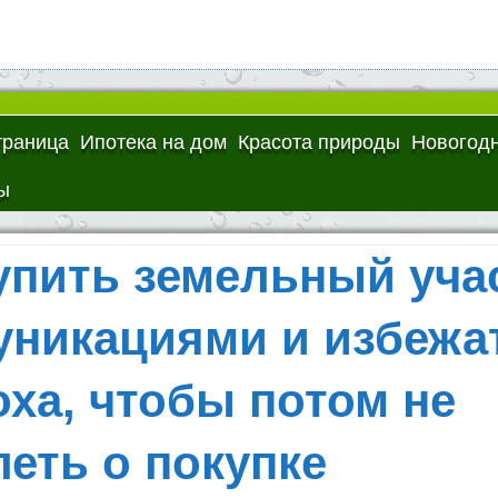
траница
Ипотека на дом
Красота природы
Новогодн
ы
упить земельный уча
уникациями и избежа
ха, чтобы потом не
еть о покупке