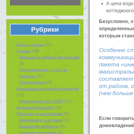
А цена водо
коттеджного
Безусловно, э
Рубрики
определенные 
которым стано
Бани и сауны
(15)
Особенно ст
Газоны
(48)
коммуникаци
Закладка и устройство газонов
(9)
пакета «инж
Обслуживание и уход за
магистральн
газоном
(31)
составляет 
Типы газонов
(8)
от района, 
Домашние заготовки и рецепты
(чем больше
(22)
Новогодний стол 2020
(15)
Домашний мастер
(14)
Женская энциклопедия
(5)
Если говорит
Беременность и роды
(2)
домовладений,
Домашние хитрости
(2)
Питание для детей
(1)