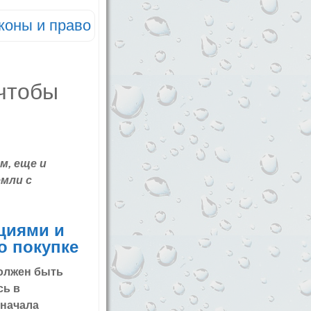
коны и право
м, еще и
емли с
циями и
о покупке
должен быть
сь в
 начала