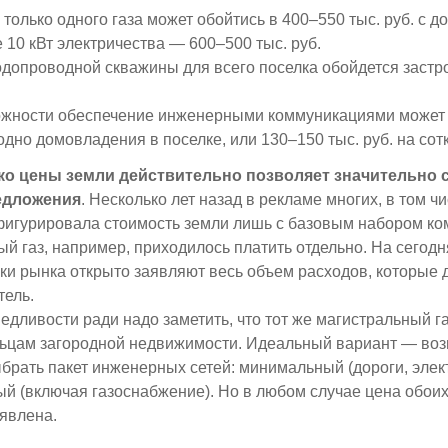
только одного газа может обойтись в 400–550 тыс. руб. с 
 10 кВт электричества — 600–500 тыс. руб.
допроводной скважины для всего поселка обойдется застр
ожности обеспечение инженерными коммуникациями может 
одно домовладения в поселке, или 130–150 тыс. руб. на сот
ко цены земли действительно позволяет значительно
едложения
. Несколько лет назад в рекламе многих, в том ч
игурировала стоимость земли лишь с базовым набором ко
ый газ, например, приходилось платить отдельно. На сегод
ки рынка открыто заявляют весь объем расходов, которые 
тель.
едливости ради надо заметить, что тот же магистральный г
льцам загородной недвижимости. Идеальный вариант — воз
брать пакет инженерных сетей: минимальный (дороги, элек
ый (включая газоснабжение). Но в любом случае цена обоих
явлена.