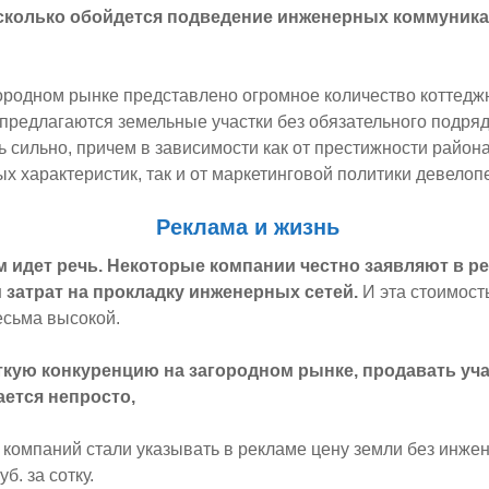
сколько обойдется подведение инженерных коммуника
ородном рынке представлено огромное количество коттедж
предлагаются земельные участки без обязательного подряд
ь сильно, причем в зависимости как от престижности района
ых характеристик, так и от маркетинговой политики девелоп
Реклама и жизнь
м идет речь. Некоторые компании честно заявляют в р
м затрат на прокладку инженерных сетей.
И эта стоимост
есьма высокой.
кую конкуренцию на загородном рынке, продавать уча
ется непросто,
 компаний стали указывать в рекламе цену земли без инже
уб. за сотку.