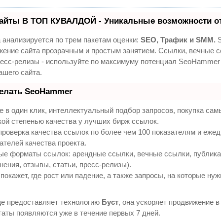
айты В ТОП КУВАЛДОЙ - Уникальные возможности о
 анализируется по трем пакетам оценки:
SEO, Трафик и SMM.
S
жение сайта прозрачным и простым занятием. Ссылки, вечные с
ресс-релизы - используйте по максимуму потенциал SeoHammer
ашего сайта.
делать SeoHammer
 в один клик, интеллектуальный подбор запросов, покупка са
кой степенью качества у лучших бирж ссылок.
проверка качества ссылок по более чем 100 показателям и еже
ателей качества проекта.
ые форматы ссылок: арендные ссылки, вечные ссылки, публик
нения, отзывы, статьи, пресс-релизы).
кажет, где рост или падение, а также запросы, на которые нуж
е предоставляет технологию
Буст
, она ускоряет продвижение в 
аты появляются уже в течение первых 7 дней.