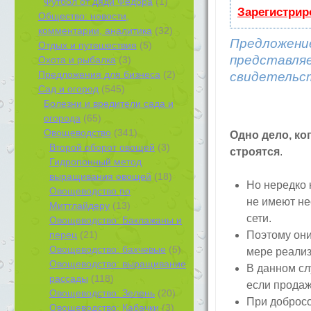
Футбол от дяди Федора
(1)
Зарегистрир
Общество: новости,
комментарии, аналитика
(32)
Предложени
Отдых и путешествия
(5)
представля
Охота и рыбалка
(3)
Предложения для бизнеса
(2)
свидетельст
Сад и огород
(545)
Болезни и вредители сада и
огорода
(65)
Овощеводство
(341)
Одно дело, ко
Второй оборот овощей
(3)
строятся
.
Гидропонный метод
выращивания овощей
(18)
Но нередко 
Овощеводство по
не имеют не
Миттлайдеру
(13)
сети.
Овощеводство: Баклажаны и
перец
(21)
Поэтому они
Овощеводство: бахчевые
(5)
мере реализ
Овощеводство: выращивание
В данном сл
рассады
(118)
если продаж
Овощеводство: Зелень
(20)
При добросо
Овощеводство: Кабачки
(3)