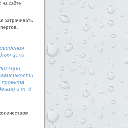
р на сайте
ся затрачивать
спертов,
одведения
дняя цена
лизации,
 зависимости
в проекта
ния) и т. д.
количеством