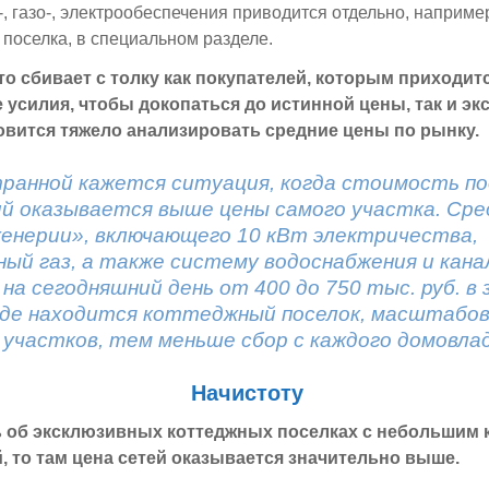
-, газо-, электрообеспечения приводится отдельно, наприме
 поселка, в специальном разделе.
то сбивает с толку как покупателей, которым приходит
усилия, чтобы докопаться до истинной цены, так и эк
вится тяжело анализировать средние цены по рынку.
ранной кажется ситуация, когда стоимость п
й оказывается выше цены самого участка. Сре
енерии», включающего 10 кВт электричества,
ый газ, а также систему водоснабжения и кана
на сегодняшний день от 400 до 750 тыс. руб. в
где находится коттеджный поселок, масштабо
 участков, тем меньше сбор с каждого домовладе
Начистоту
ь об эксклюзивных коттеджных поселках с небольшим 
 то там цена сетей оказывается значительно выше.