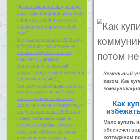
Дачная амнистия продлена до
2026 года: построили дом, а как
оформить в собственность в
упрощенном порядке в 2020
году?
Индексация пенсий в 2021 году
в России для тех, кто уже на
пенсии: кому и на сколько
повысят с 1 января?
У меня предпенсионный
возраст: могут ли мне назначить
Земельный уч
досрочно пенсию?
газом. Как ку
Как предпенсионерам выйти на
коммуникаци
пенсию досрочно на 3 года:
новые правила назначения
Как ку
досрочной пенсии безработным
избежать
предпенсионерам в 2020 году
Новые таблицы выхода на
Мало купить н
пенсию по новому закону в
обеспечен вод
2021 году в России по годам
коттеджном по
рождения для мужчин и