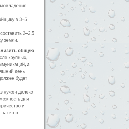
домовладения,
ойщику в 3–5
составить 2–2,5
ку земли.
 снизить общую
исле крупных,
ммуникаций, а
няшний день
должен будет
аз нужен далеко
можность для
тричество и
 пакетов