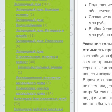
Загородный дом
(103)
Подведение 
Загородный дом: Бытовая
обеспечение
техника
(1)
Создание во
Загородный дом:
млн руб.
Водоснабжение
(1)
В общей сл
Загородный дом: Интерьер и
млн руб. на 
дизайн
(31)
Загородный дом: Отопление
Указание толь
(6)
стоимость пр
Загородный дом:
застройщиков ф
Строительство, отделка и
ремонт
(48)
за магистральн
Блочно-модульные здания
серьезные игро
(1)
понести покупа
Инновационное отопление
Впрочем, справ
загородного дома
(2)
не всем владе
Планировка участка
потребителя вы
загородного дома
(14)
вода) или полн
Календари благоприятных дней
(72)
должна быть за
Календари работ по месяцам