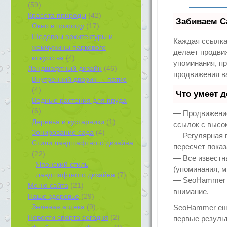
(59)
Красота природы
(42)
Забиваем С
Окно в природу
(17)
Шедевры архитектуры и
Каждая ссылка
жемчужины паркового
делает продви
искусства
(4)
упоминания, п
Ландшафтный дизайн
(46)
продвижения в
Внутренний дворик — патио
(4)
Что умеет 
Водные растения для пруда
(6)
— Продвижение
Деревья и кустарники
(1)
ссылок с высо
Зонирование сада
(4)
— Регулярная 
Стили ландшафтного дизайна
пересчет показ
(22)
— Все известн
Японский стиль
(упоминания, м
ландшафтного дизайна
(7)
— SeoHammer по
Меню сайта
(21)
внимание.
Наше здоровье
(29)
Зеленая аптека
(9)
SeoHammer ещ
Новости спорта сегодня
(2)
первые результ