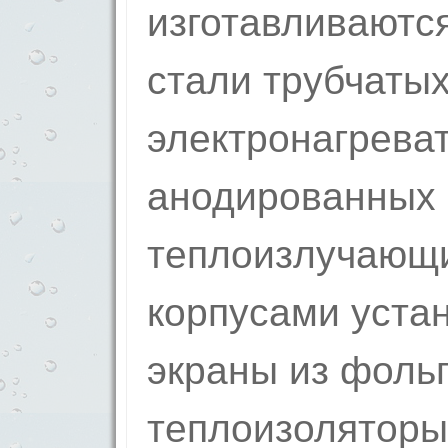
изготавливаютс
стали трубчаты
электронагрева
анодированных
теплоизлучающ
корпусами уста
экраны из фоль
теплоизоляторы