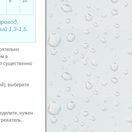
6
10
ровод,
й 1,3-1,5.
оятельно
ем в
ет существенно
ый), выберите
ределите, нужен
греватель.