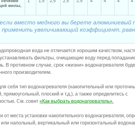
 сечение
1
1,5
2,5
2,5
2,5
4
4
4
4
щей жилы,
если вместо медного вы берете алюминиевый п
 применить увеличивающий коэффициент, равны
одопроводная вода не отличается хорошим качеством, наст
 устанавливать фильтры, очищающие воду перед попадани
ь. В противном случае, срок «жизни» водонагревателя буд
нного производителем.
для себя тип водонагревателя (накопительный или проточн
, прямоугольный, плоский и т.д.), а также определитесь с
остью. См. совет
«Как выбрать водонагреватель».
ти от места установки накопительного водонагревателя, оп
или напольный, вертикальный или горизонтальный водона