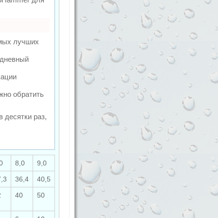
амых лучших
едневный
кации
ужно обратить
в десятки раз,
0
8,0
9,0
,3
36,4
40,5
2
40
50