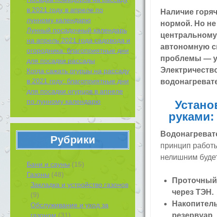
в 2021 году в апреле по
Наличие горяч
лунному календарю
нормой. Но не
Лунный посадочный календарь
центральному
на апрель 2021 года садовода и
автономную с
огородника: благоприятные дни
проблемы — у
для посадки рассады
Электричество
Когда сажать огурцы на рассаду
в 2021 году: благоприятные дни
водонагревате
для посадки огурцов в апреле
по лунному календарю
Устано
руками:
Водонагревате
Рубрики
принцип работы
нелишним будет
Бани и сауны
(15)
Газоны
(48)
Проточный 
Закладка и устройство газонов
через ТЭН.
(9)
Накопитель
Обслуживание и уход за
газоном
(31)
резервуар.