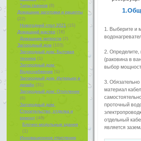
Типы газонов
(8)
1.Общ
Домашние заготовки и рецепты
(22)
Новогодний стол 2021
(15)
1. Выберите и 
Домашний мастер
(16)
водонагревател
Домашние хитрости
(2)
Загородный дом
(103)
Загородный дом: Бытовая
2. Определите,
техника
(1)
(раковина в ван
Загородный дом:
выбор мощност
Водоснабжение
(1)
Загородный дом: Интерьер и
3. Обязательно
дизайн
(31)
материал кабеля
Загородный дом: Отопление
самостоятельно
(6)
Загородный дом:
проточный вод
Строительство, отделка и
электропроводк
ремонт
(48)
отдельный каб
Блочно-модульные здания
является зазем
(1)
Инновационное отопление