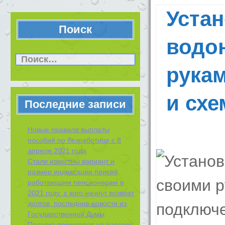
Устан
Поиск
водо
Найти:
рукам
и сх
Последние записи
Новые правила выплаты
пособий по безработице с 8
апреля 2021 года
Стали известны вариант и
размер индексации пенсий
работающим пенсионерам в
2021 году: с кого начнут возврат
долгов, последние новости из
Государственной Думы
Посадка помидоров на рассаду