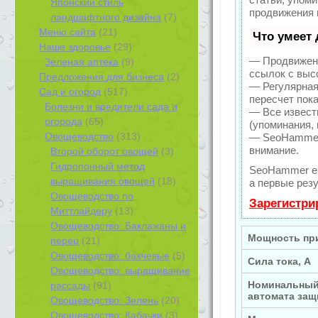
Японский стиль
продвижения 
ландшафтного дизайна
(7)
Меню сайта
(21)
Что умеет
Наше здоровье
(29)
— Продвижени
Зеленая аптека
(9)
ссылок с выс
Предложения для бизнеса
(2)
— Регулярная
Сад и огород
(517)
пересчет пока
Болезни и вредители сада и
— Все извест
огорода
(65)
(упоминания, 
Овощеводство
(313)
— SeoHammer 
внимание.
Второй оборот овощей
(3)
Гидропонный метод
SeoHammer е
выращивания овощей
(18)
а первые рез
Овощеводство по
Зарегистри
Миттлайдеру
(13)
Овощеводство: Баклажаны и
Мощность при
перец
(21)
Овощеводство: бахчевые
(5)
Сила тока, А
Овощеводство: выращивание
Номинальный
рассады
(91)
автомата защ
Овощеводство: Зелень
(20)
Овощеводство: Кабачки
(3)