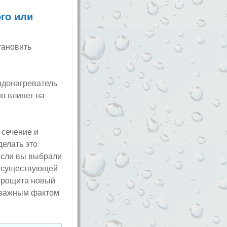
го или
тановить
водонагреватель
но влияет на
 сечение и
делать это
 если вы выбрали
и существующей
ктрощита новый
оважным фактом