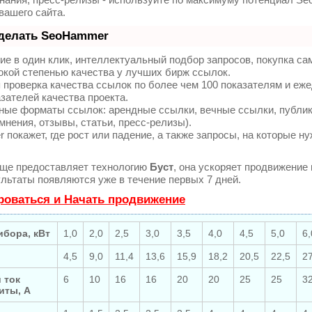
вашего сайта.
 делать SeoHammer
е в один клик, интеллектуальный подбор запросов, покупка с
окой степенью качества у лучших бирж ссылок.
 проверка качества ссылок по более чем 100 показателям и еж
зателей качества проекта.
ные форматы ссылок: арендные ссылки, вечные ссылки, публи
мнения, отзывы, статьи, пресс-релизы).
покажет, где рост или падение, а также запросы, на которые н
ще предоставляет технологию
Буст
, она ускоряет продвижение 
ультаты появляются уже в течение первых 7 дней.
роваться и Начать продвижение
бора, кВт
1,0
2,0
2,5
3,0
3,5
4,0
4,5
5,0
6,
4,5
9,0
11,4
13,6
15,9
18,2
20,5
22,5
27
 ток
6
10
16
16
20
20
25
25
3
иты, А