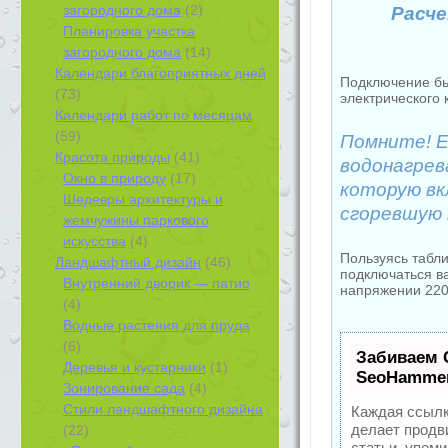
загородного дома
(2)
Расче
Планировка участка
загородного дома
(14)
Календари благоприятных дней
Подключение бы
(73)
электрического 
Календари работ по месяцам
(59)
Помните! 
Красота природы
(41)
водонагрев
Окно в природу
(17)
которую вк
Шедевры архитектуры и
сгоревшую 
жемчужины паркового
искусства
(4)
Пользуясь табл
Ландшафтный дизайн
(46)
подключаться в
Внутренний дворик — патио
напряжении 220 
(4)
Водные растения для пруда
(6)
Забиваем 
Деревья и кустарники
(1)
SeoHamme
Зонирование сада
(4)
Стили ландшафтного дизайна
Каждая ссылк
делает продв
(22)
статьи, упом