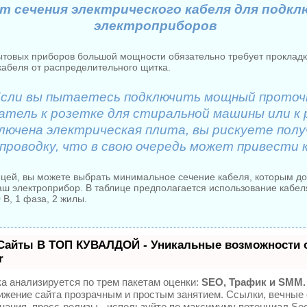
т сечения электрического кабеля для подкл
электроприборов
товых приборов большой мощности обязательно требует прокладк
кабеля от распределительного щитка.
Если вы пытаетесь подключить мощный прото
атель к розетке для стиральной машины или к 
лючена электрическая плита, вы рискуете пол
проводку, что в свою очередь может привести к
ицей, вы можете выбрать минимальное сечение кабеля, которым д
аш электроприбор. В таблице предполагается использование кабел
В, 1 фаза, 2 жилы.
Сайты В ТОП КУВАЛДОЙ - Уникальные возможности 
r
а анализируется по трем пакетам оценки:
SEO, Трафик и SMM.
ижение сайта прозрачным и простым занятием. Ссылки, вечные
инания, пресс-релизы - используйте по максимуму потенциал S