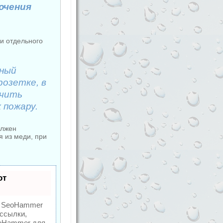
ючения
и отдельного
чный
розетке, в
учить
 пожару.
олжен
я из меди, при
от
SeoHammer
 ссылки,
eoHammer для