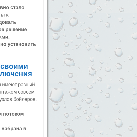
вно стало
ны к
довать
ое решение
ами.
ьно установить
 своими
ключения
 имеют разный
онтажом совсем
узлов бойлеров.
м потоком
 набрана в