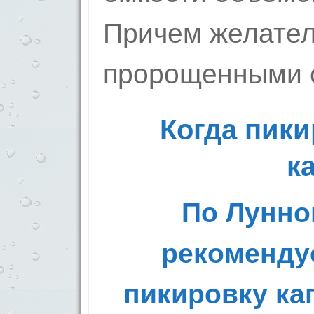
Причем желате
пророщенными 
Когда пики
к
Пo Луннo
peкoмeнду
пикиpoвку ка