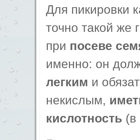
Для пикировки 
точно такой же г
при
посеве сем
именно: он дол
легким
и обяза
некислым,
имет
кислотность
(в 