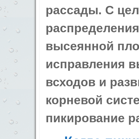
рассады. С це
распределения
высеянной пло
исправления 
всходов и раз
корневой сист
пикирование р