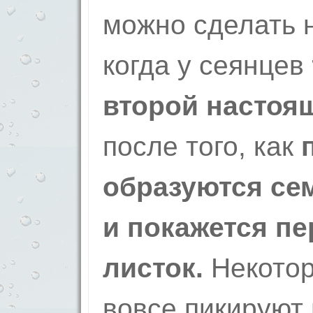
можно сделать 
когда у сеянцев
второй настоя
после того, как
п
образуются се
и покажется п
листок.
Некотор
вовсе пикируют