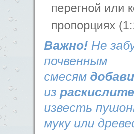
перегной или 
пропорциях (1:1
Важно!
Не забу
почвенным
смесям
добав
из
раскислите
известь пушон
муку или древе