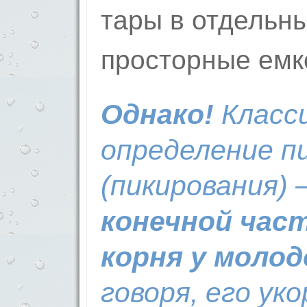
тары в отдельн
просторные емк
Однако!
Класс
определение п
(пикирования)
конечной час
корня у молод
говоря, его уко