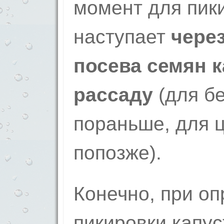
момент для пик
наступает
через
посева семян к
рассаду
(для б
пораньше, для 
попозже).
Конечно, при о
пикировки капу