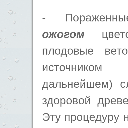
- Поражен
ожогом
цвето
плодовые вето
источнико
дальнейшем) с
здоровой древе
Эту процедуру 