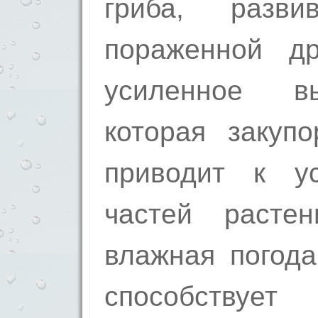
гриба, разв
пораженной др
усиленное в
которая закупо
приводит к у
частей расте
влажная погода
способству