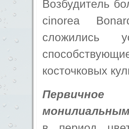
Возбудитель бо
cinorea Bon
сложились у
способству
косточковых кул
Первично
монилиальным
в период цве