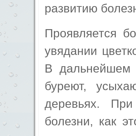
развитию болез
Проявляется бо
увядании цветко
В дальнейшем 
буреют, усыха
деревьях. При
болезни, как э