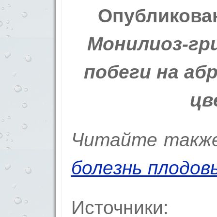
Опубликовано
Монилиоз-гр
побеги на абр
цв
Читайте такж
болезнь плодов
Источники: