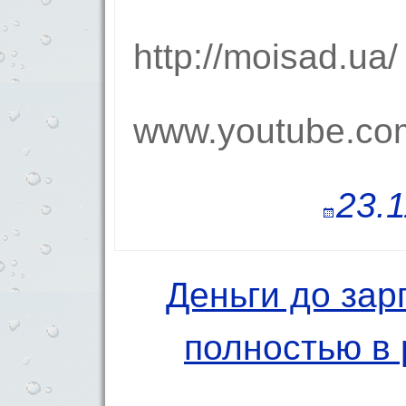
http://moisad.ua/
www.youtube.co
23.
Деньги до за
Навигация по 
полностью в