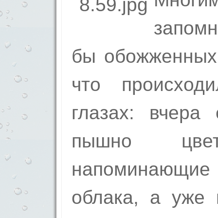
запомн
бы обожженных
что происход
глазах: вчера
пышно цвет
напоминающ
облака, а уже