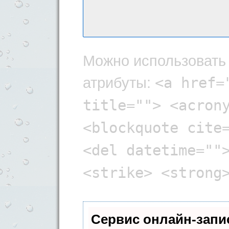
Можно использоват
атрибуты:
<a href=
title=""> <acron
<blockquote cite
<del datetime=""
<strike> <strong
Сервис онлайн-запи