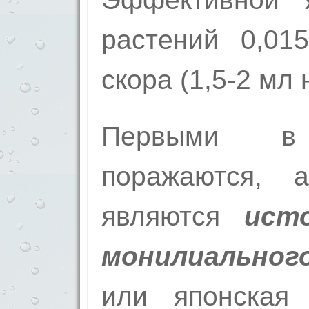
растений 0,01
скора (1,5-2 мл 
Первыми в
поражаются,
являются
ист
монилиальног
или японская