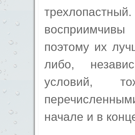
трехлопаст
восприимчив
поэтому их луч
либо, незави
условий, то
перечисленны
начале и в конц