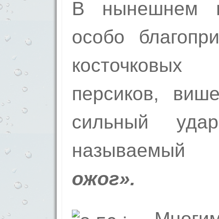
В нынешнем г
особо благопр
косточковых
персиков, више
сильный уд
называем
ожог».
Мног