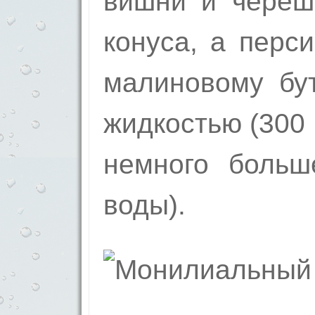
вишни и череш
конуса, а перс
малиновому бу
жидкостью (300 
немного больш
воды).