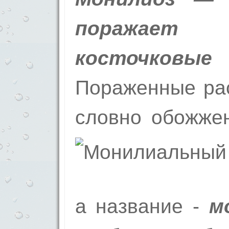
поражает п
косточко
Пораженные рас
словно обожжен
а название -
мо