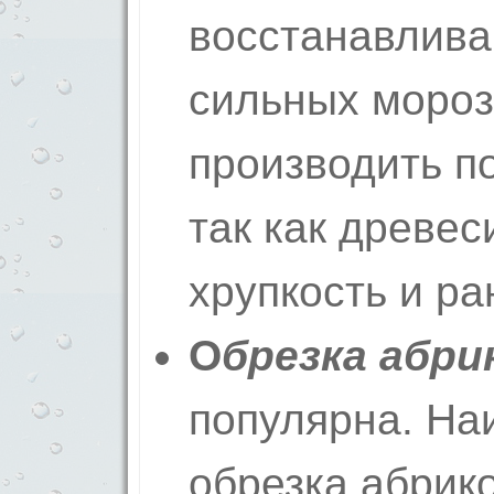
восстанавлива
сильных мороз
производить п
так как древес
хрупкость и ра
О
брезка абри
популярна. На
обрезка абрико