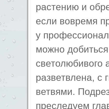
растению и обр
если вовремя п
у профессионал
можно добиться
светолюбивого 
разветвлена, с 
ветвями. Подре
преследуем гла