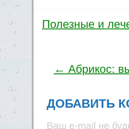
Полезные и леч
Навигация по 
← Абрикос: в
ДОБАВИТЬ 
Ваш e-mail не буд