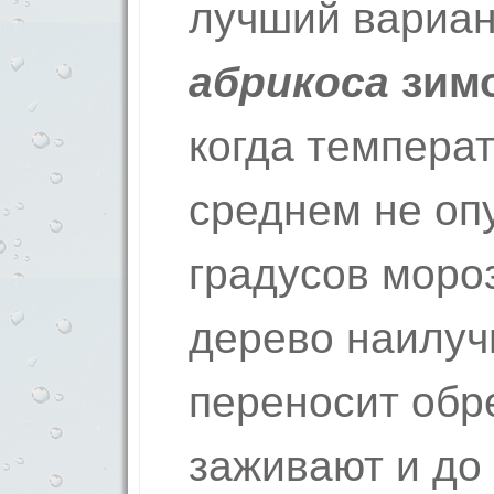
лучший вариа
абрикоса
зим
когда температ
среднем не оп
градусов мороз
дерево наилу
переносит обр
заживают и до