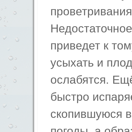
проветривания
Недостаточно
приведет к том
усыхать и пло
ослабятся. Ещё
быстро испаряе
скопившуюся в
погоды, а обр