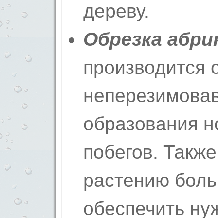
дереву.
Обрезка абри
производится 
неперезимовав
образования н
побегов. Также
растению боль
обеспечить ну