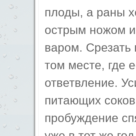
плоды, а раны 
острым ножом и
варом. Срезать 
том месте, где 
ответвление. У
питающих соков
пробуждение сп
уже в тот же го