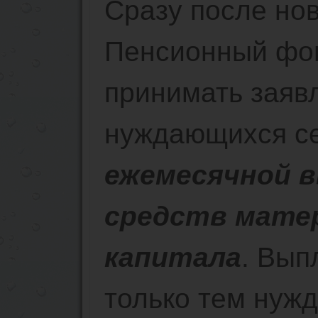
Сразу после но
Пенсионный фон
принимать заяв
нуждающихся се
ежемесячной 
средств мате
капитала
. Вып
только тем нуж