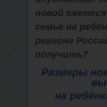
новой ежемес
семье на ребён
регионе России
получить?
Размеры но
вы
на ребёнк