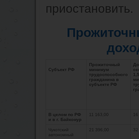
приостановить.
Прожиточн
дохо
Прожиточный
До
Субъект РФ
минимум
се
трудоспособного
1,
гражданина в
ми
субъекте РФ
тр
гр
В целом по РФ
11 163,00
16
и в г. Байконур
Чукотский
21 396,00
32
автономный