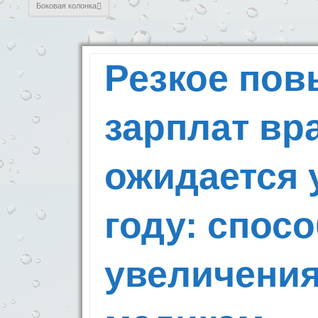
Боковая колонка
Резкое по
зарплат вр
ожидается 
году: спос
увеличения