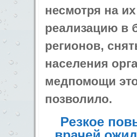
несмотря на и
реализацию в 
регионов, сня
населения орг
медпомощи это
позволило.
Резкое пов
врачей ожид