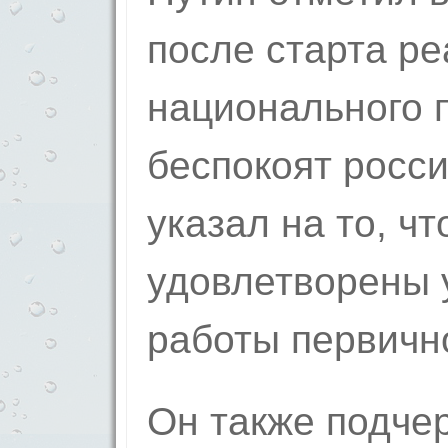
после старта р
национального 
беспокоят росс
указал на то, ч
удовлетворены 
работы первично
Он также подчер