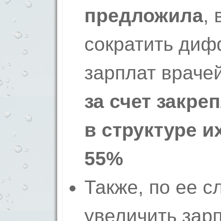
предложила
,
сократить ди
зарплат враче
за счет закре
в структуре и
55%
Также, по ее 
увеличить зар