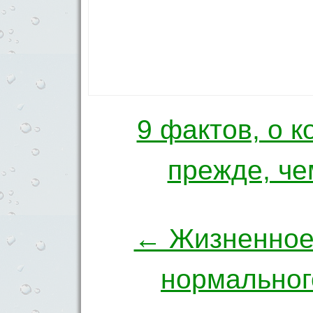
9 фактов, о к
Навигация по 
прежде, че
← Жизненное 
нормальног