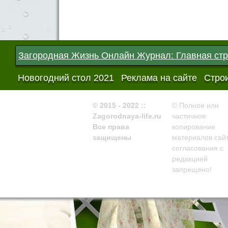
Загородная Жизнь Онлайн Журнал: Главная ст
Новогодний стол 2021
Реклама на сайте
Строи
© 2015 - 2022 ::
© Полное или
Zagorodnaya-life.ru
частичное
Все права
копирование
защищены
материалов сайт
согласования с
редакцией
запрещено!