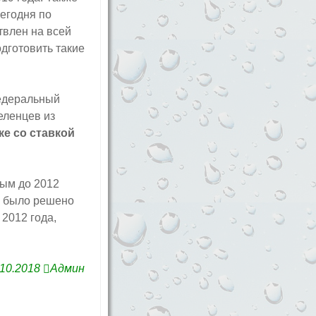
егодня по
твлен на всей
дготовить такие
федеральный
еленцев из
е со ставкой
вым до 2012
е было решено
2012 года,
.10.2018
Админ