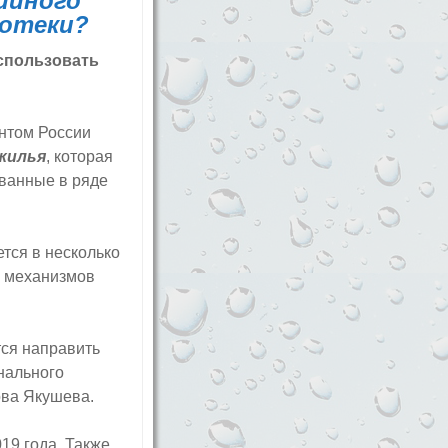
ийного
потеки?
спользовать
нтом России
жилья
, которая
ованные в ряде
тся в несколько
и механизмов
ся направить
нального
ова Якушева.
19 года. Также