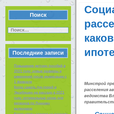
Соци
Поиск
расс
Найти:
каков
ипот
Последние записи
Повышение детских пособий в
2021 году: новые размеры и
изменения после индексации с
1 февраля
Минстрой пре
Когда сажать лук-порей и
расселения а
Эксибишен на рассаду в 2021
ведомства Вл
году: оптимальные сроки для
правительст
регионов по Лунному
календарю
Какие цветы сажают на рассаду