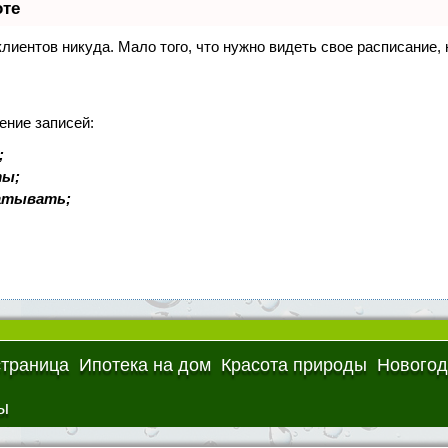
оте
 клиентов никуда. Мало того, что нужно видеть свое расписание
ение записей:
;
ты;
батывать;
страница
Ипотека на дом
Красота природы
Новогод
ы