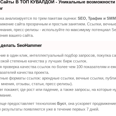
 Сайты В ТОП КУВАЛДОЙ - Уникальные возможности
er
ка анализируется по трем пакетам оценки:
SEO, Трафик и SMM
вижение сайта прозрачным и простым занятием. Ссылки, вечные
минания, пресс-релизы - используйте по максимуму потенциал 
ения вашего сайта.
т делать SeoHammer
ие в один клик, интеллектуальный подбор запросов, покупка 
сокой степенью качества у лучших бирж ссылок.
я проверка качества ссылок по более чем 100 показателям и е
азателей качества проекта.
тные форматы ссылок: арендные ссылки, вечные ссылки, публ
 мнения, отзывы, статьи, пресс-релизы).
покажет, где рост или падение, а также запросы, на которые н
имание.
ще предоставляет технологию
Буст
, она ускоряет продвижение
е результаты появляются уже в течение первых 7 дней.