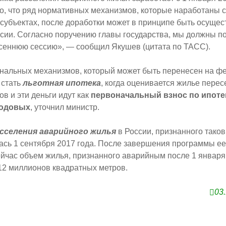
, что ряд нормативных механизмов, которые наработаны с
субъектах, после доработки может в принципе быть осущес
сии. Согласно поручению главы государства, мы должны по
сеннюю сессию», — сообщил Якушев (цитата по ТАСС).
ональных механизмов, который может быть перенесен на 
 стать
льготная ипотека
, когда оценивается жилье перес
в и эти деньги идут как
первоначальный взнос по ипотек
годовых
, уточнил министр.
сселения аварийного жилья
в России, признанного тако
ась 1 сентября 2017 года. После завершения программы е
йчас объем жилья, признанного аварийным после 1 января 
12 миллионов квадратных метров.
03