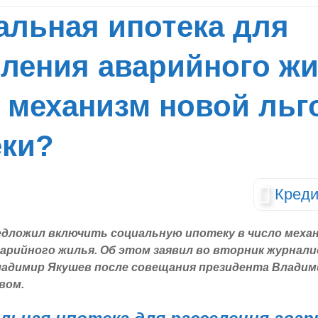
альная ипотека для
еления аварийного жи
 механизм новой льг
еки?
Креди
дложил включить социальную ипотеку в число меха
варийного жилья. Об этом заявил во вторник журнал
адимир Якушев после совещания президента Владим
вом.