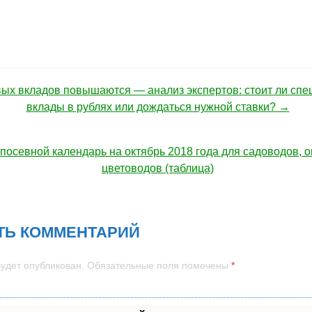
ых вкладов повышаются — анализ экспертов: стоит ли спе
ация по записям
вклады в рублях или дождаться нужной ставки? →
осевной календарь на октябрь 2018 года для садоводов, о
цветоводов (таблица)
ТЬ КОММЕНТАРИЙ
будет опубликован.
Обязательные поля помечены
*