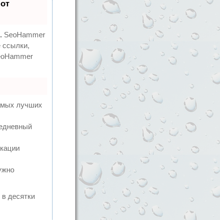
 от
.
SeoHammer
 ссылки,
SeoHammer
самых лучших
жедневный
икации
ужно
 в десятки