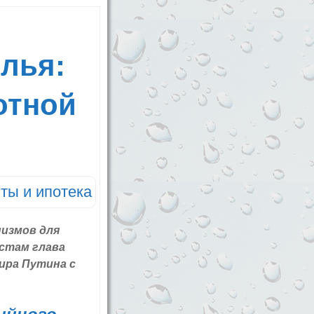
лья:
отной
ты и ипотека
низмов для
истам глава
ира Путина с