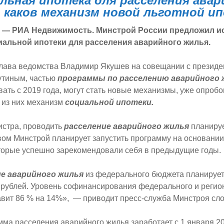
льная ипотека для расселения авар
 каков механизм новой льготной и
т — РИА Недвижимость.
Минстрой России предложил и
альной ипотеки для расселения аварийного жилья.
глава ведомства Владимир Якушев на совещании с президе
тиным, частью
программы по расселению аварийного 
вать с 2019 года, могут стать новые механизмы, уже опроб
 из них механизм
социальной ипотеки.
стра, проводить
расселение аварийного жилья
планируе
вом Минстрой планирует запустить программу на основани
торые успешно зарекомендовали себя в предыдущие годы.
ие аварийного жилья
из федерального бюджета планирует
 рублей. Уровень софинансирования федерального и регио
вит 86 % на 14%», — приводит пресс-служба Минстроя сл
ма расселения аварийного жилья заработает с 1 января 20