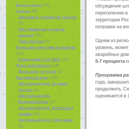
Бани и сауны
(15)
обсуждение шло
Газоны
(48)
переселению в 
Закладка и устройство газонов
территории Рос
(9)
поправки на ве
Обслуживание и уход за
газоном
(31)
Одним из реги
Типы газонов
(8)
Домашние заготовки и рецепты
уровень, может
(22)
аварийных домо
Новогодний стол 2021
(15)
5-7 процента 
Домашний мастер
(16)
Домашние хитрости
(2)
Программа ра
Загородный дом
(103)
года, завершил
Загородный дом: Бытовая
продолжить. Се
техника
(1)
Загородный дом:
оценивается в 
Водоснабжение
(1)
Загородный дом: Интерьер и
дизайн
(31)
Загородный дом: Отопление
(6)