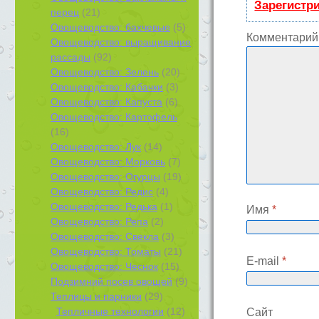
Зарегистр
перец
(21)
Овощеводство: бахчевые
(5)
Комментарий
Овощеводство: выращивание
рассады
(92)
Овощеводство: Зелень
(20)
Овощеводство: Кабачки
(3)
Овощеводство: Капуста
(6)
Овощеводство: Картофель
(16)
Овощеводство: Лук
(14)
Овощеводство: Морковь
(7)
Овощеводство: Огурцы
(19)
Овощеводство: Редис
(4)
Овощеводство: Редька
(1)
Имя
*
Овощеводство: Репа
(2)
Овощеводство: Свекла
(3)
Овощеводство: Томаты
(21)
E-mail
*
Овощеводство: Чеснок
(15)
Подзимний посев овощей
(9)
Теплицы и парники
(29)
Тепличные технологии
(12)
Сайт