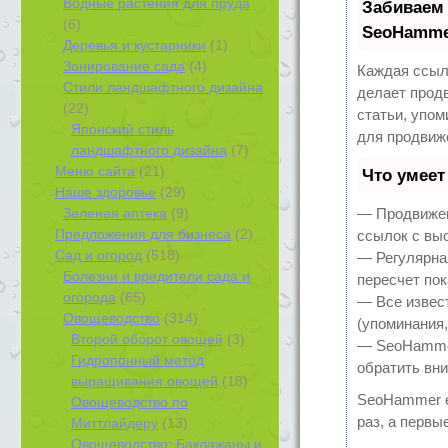
Водные растения для пруда
Забиваем
(6)
SeoHamm
Деревья и кустарники
(1)
Зонирование сада
(4)
Каждая ссыл
Стили ландшафтного дизайна
делает прод
(22)
статьи, упо
Японский стиль
для продвиж
ландшафтного дизайна
(7)
Меню сайта
(21)
Что умее
Наше здоровье
(29)
Зеленая аптека
(9)
— Продвижен
Предложения для бизнеса
(2)
ссылок с вы
Сад и огород
(518)
— Регулярна
Болезни и вредители сада и
пересчет пок
огорода
(65)
— Все извес
Овощеводство
(314)
(упоминания,
Второй оборот овощей
(3)
— SeoHammer 
Гидропонный метод
обратить вн
выращивания овощей
(18)
SeoHammer е
Овощеводство по
раз, а первы
Миттлайдеру
(13)
Овощеводство: Баклажаны и