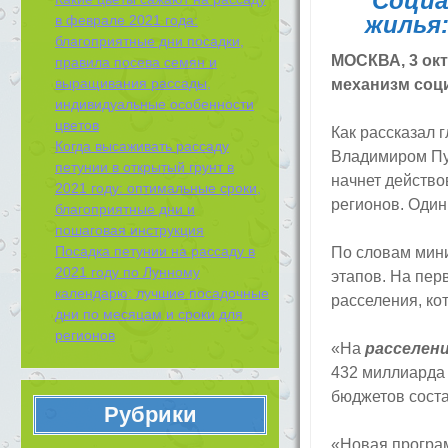
Социа
жилья:
в феврале 2021 года:
благоприятные дни посадки,
МОСКВА, 3 ок
правила посева семян и
выращивания рассады,
механизм соци
индивидуальные особенности
цветов
Как рассказал 
Когда высаживать рассаду
Владимиром Пу
петунии в открытый грунт в
начнет действо
2021 году: оптимальные сроки,
регионов. Один
благоприятные дни и
пошаговая инструкция
Посадка петунии на рассаду в
По словам мини
2021 году по Лунному
этапов. На пер
календарю: лучшие посадочные
расселения, ко
дни по месяцам и сроки для
регионов
«На
расселен
432 миллиарда
бюджетов соста
Рубрики
«Новая програм