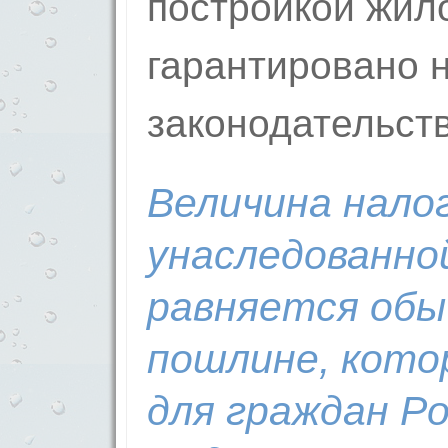
постройкой жило
гарантировано 
законодательст
Величина нало
унаследованно
равняется обы
пошлине, кото
для граждан Р