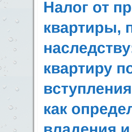
Налог от п
квартиры, 
наследству
квартиру п
вступления
как опреде
владения и