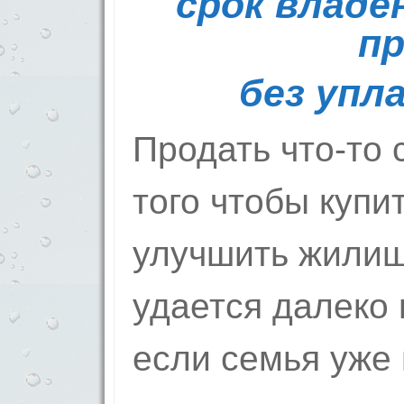
срок владе
п
без упл
Продать что-то
того чтобы купи
улучшить жили
удается далеко 
если семья уже