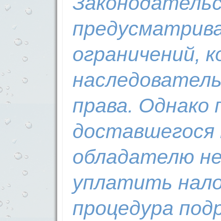
Законодательс
предусматрива
ограничений, к
наследователь
права. Однако 
доставшегося 
обладателю н
уплатить нало
процедура под