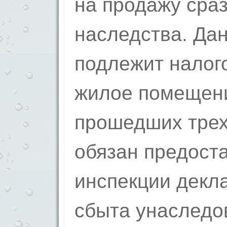
на продажу сра
наследства. Да
подлежит налого
жилое помещени
прошедших трех 
обязан предост
инспекции декл
сбыта унаследо