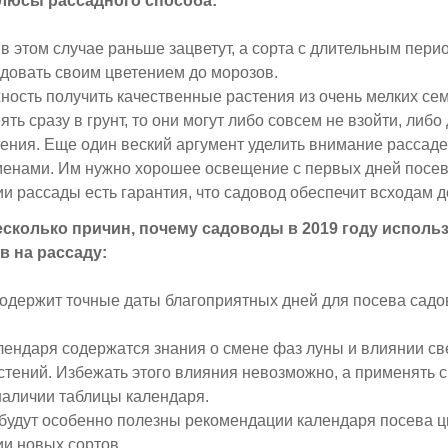
люсы рассадного способа:
в этом случае раньше зацветут, а сорта с длительным пери
довать своим цветением до морозов.
ность получить качественные растения из очень мелких сем
ть сразу в грунт, то они могут либо совсем не взойти, либо
ения. Еще один веский аргумент уделить внимание рассаде
енами. Им нужно хорошее освещение с первых дней посев
 рассады есть гарантия, что садовод обеспечит всходам д
сколько причин, почему садоводы в 2019 году исполь
в на рассаду:
одержит точные даты благоприятных дней для посева садо
лендаря содержатся знания о смене фаз луны и влиянии св
стений. Избежать этого влияния невозможно, а применять с
наличии таблицы календаря.
 будут особенно полезны рекомендации календаря посева ц
и новых сортов.