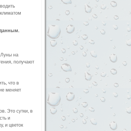
оводить
 климатом
 данным.
 Луны на
тения, получают
ть, что в
ие меняет
. Это сутки, в
сть и
, и цветок