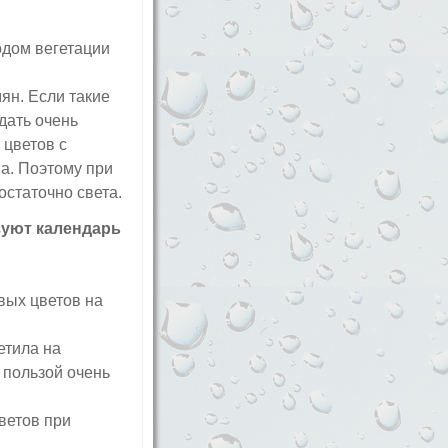
одом вегетации
ян. Если такие
 дать очень
 цветов с
а. Поэтому при
остаточно света.
зуют календарь
вых цветов на
етила на
 пользой очень
ветов при