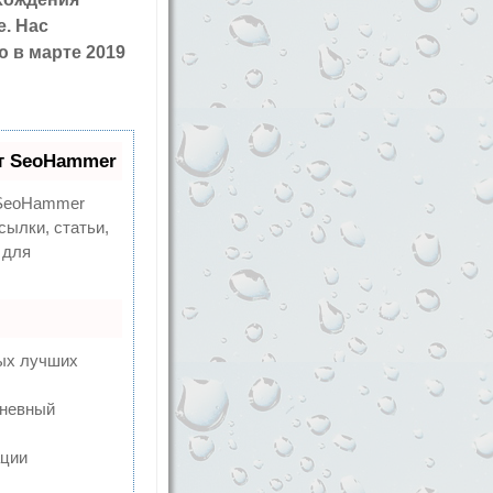
. Нас
ю в марте 2019
т SeoHammer
eoHammer
сылки, статьи,
 для
мых лучших
дневный
ации