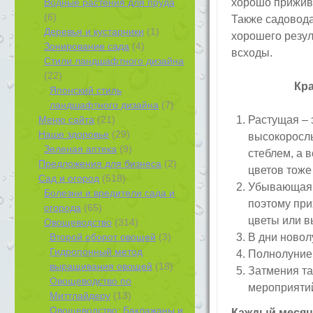
Водные растения для пруда
хорошо прижив
(6)
Также садовода
Деревья и кустарники
(1)
хорошего резул
Зонирование сада
(4)
всходы.
Стили ландшафтного дизайна
(22)
Кра
Японский стиль
ландшафтного дизайна
(7)
Меню сайта
(21)
Растущая – 
Наше здоровье
(29)
высокорослы
Зеленая аптека
(9)
стеблем, а 
Предложения для бизнеса
(2)
цветов тоже
Сад и огород
(518)
Убывающая –
Болезни и вредители сада и
поэтому при
огорода
(65)
цветы или в
Овощеводство
(314)
Второй оборот овощей
(3)
В дни новол
Гидропонный метод
Полнолуние 
выращивания овощей
(18)
Затмения та
Овощеводство по
мероприяти
Миттлайдеру
(13)
Овощеводство: Баклажаны и
Каждый месяц 