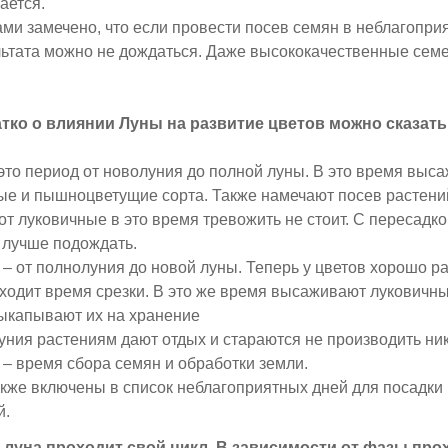
ается.
ми замечено, что если провести посев семян в неблагоприя
ьтата можно не дождаться. Даже высококачественные сем
тко о влиянии Луны на развитие цветов можно сказать 
это период от новолуния до полной луны. В это время выс
е и пышноцветущие сорта. Также намечают посев растени
вот луковичные в это время тревожить не стоит. С пересадк
 лучше подождать.
 от полнолуния до новой луны. Теперь у цветов хорошо ра
ходит время срезки. В это же время высаживают луковичн
ыкапывают их на хранение
уния растениям дают отдых и стараются не производить ник
– время сбора семян и обработки земли.
кже включены в список неблагоприятных дней для посадки 
й.
луна проходит свой цикл. В зависимости от фазы пр