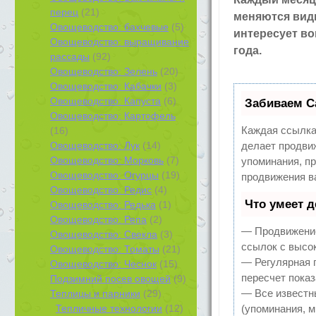
перец
(21)
меняются виды
Овощеводство: бахчевые
(5)
интересует во
Овощеводство: выращивание
года.
рассады
(92)
Овощеводство: Зелень
(20)
Овощеводство: Кабачки
(3)
Овощеводство: Капуста
(6)
Забиваем С
Овощеводство: Картофель
Каждая ссылка
(16)
Овощеводство: Лук
(14)
делает продви
Овощеводство: Морковь
(7)
упоминания, п
Овощеводство: Огурцы
(19)
продвижения в
Овощеводство: Редис
(4)
Что умеет 
Овощеводство: Редька
(1)
Овощеводство: Репа
(2)
— Продвижение
Овощеводство: Свекла
(3)
ссылок с высо
Овощеводство: Томаты
(21)
— Регулярная 
Овощеводство: Чеснок
(15)
пересчет показ
Подзимний посев овощей
(9)
— Все известн
Теплицы и парники
(29)
Тепличные технологии
(12)
(упоминания, м