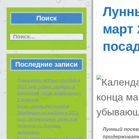
Лунн
Поиск
март 
Найти:
посад
Последние записи
Повышение детских пособий в
2021 году: новые размеры и
изменения после индексации с
1 февраля
Когда сажать лук-порей и
Эксибишен на рассаду в 2021
году: оптимальные сроки для
регионов по Лунному
Лунный посев
календарю
придерживать
Какие цветы сажают на рассаду