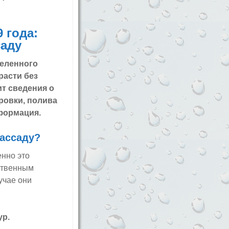
 года:
саду
деленного
расти без
т сведения о
ровки, полива
нформация.
рассаду?
нно это
нственным
учае они
ур.