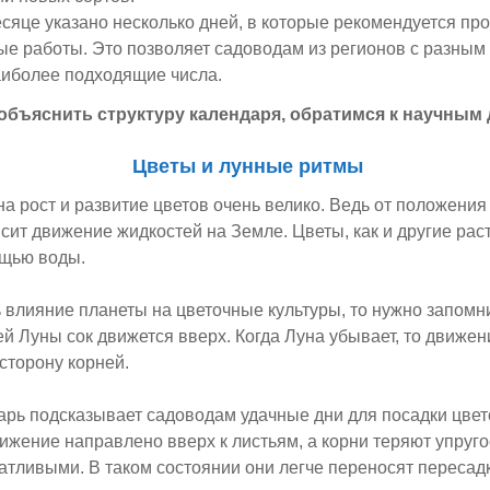
сяце указано несколько дней, в которые рекомендуется пр
е работы. Это позволяет садоводам из регионов с разным
аиболее подходящие числа.
объяснить структуру календаря, обратимся к научным
Цветы и лунные ритмы
а рост и развитие цветов очень велико. Ведь от положения
сит движение жидкостей на Земле. Цветы, как и другие рас
ощью воды.
 влияние планеты на цветочные культуры, то нужно запомни
й Луны сок движется вверх. Когда Луна убывает, то движен
сторону корней.
рь подсказывает садоводам удачные дни для посадки цветов
ижение направлено вверх к листьям, а корни теряют упруго
атливыми. В таком состоянии они легче переносят пересадку