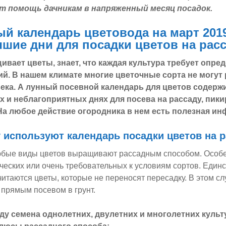
т помощь дачникам в напряженный месяц посадок.
й календарь цветовода на март 2019
чшие дни для посадки цветов на рас
щивает цветы, знает, что каждая культура требует опре
ий. В нашем климате многие цветочные сорта не могут 
ка. А лунный посевной календарь для цветов содержи
 и неблагоприятных днях для посева на рассаду, пики
На любое действие огородника в нем есть полезная и
у
используют календарь посадки цветов на 
юбые виды цветов выращивают рассадным способом. Особе
ических или очень требовательных к условиям сортов. Еди
итаются цветы, которые не переносят пересадку. В этом сл
прямым посевом в грунт.
ду семена однолетних, двулетних и многолетних культ