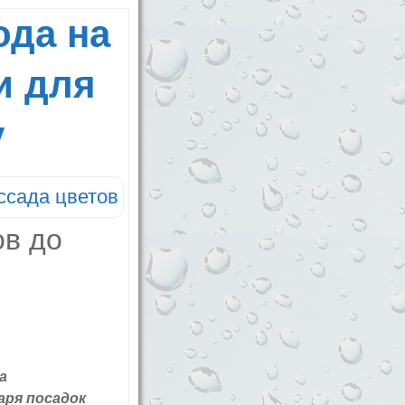
ода на
и для
у
ссада цветов
а
аря посадок