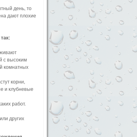
тный день, то
ена дают плохие
так:
аживают
й с высоким
ой комнатных
стут корни,
ые и клубневые
аких работ.
или других
охождения