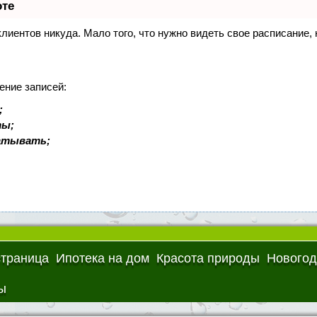
оте
 клиентов никуда. Мало того, что нужно видеть свое расписание
ение записей:
;
ты;
батывать;
страница
Ипотека на дом
Красота природы
Новогод
ы