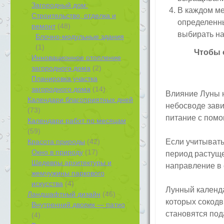
Загородный дом:
В каждом ме
Строительство, отделка и
определенны
ремонт
(48)
выбирать н
Блочно-модульные здания
(1)
Чтобы 
Инновационное отопление
загородного дома
(2)
Планировка участка
загородного дома
(14)
Влияние Луны н
Календари благоприятных дней
небосводе зави
(73)
питание с пом
Календари работ по месяцам
(59)
Красота природы
(42)
Если учитывать
Окно в природу
(17)
период растуще
Шедевры архитектуры и
направление в 
жемчужины паркового
искусства
(4)
Лунный календа
Ландшафтный дизайн
(46)
которых сокодв
Внутренний дворик — патио
становятся под
(4)