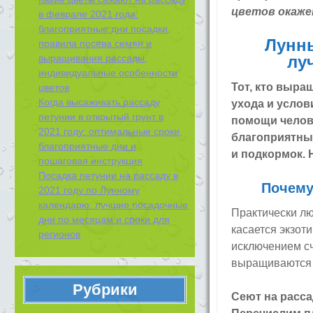
цветов окаже
в феврале 2021 года:
благоприятные дни посадки,
Лунны
правила посева семян и
выращивания рассады,
лу
индивидуальные особенности
Тот, кто выра
цветов
Когда высаживать рассаду
ухода и услов
петунии в открытый грунт в
помощи челове
2021 году: оптимальные сроки,
благоприятных
благоприятные дни и
и подкормок. 
пошаговая инструкция
Посадка петунии на рассаду в
Почем
2021 году по Лунному
календарю: лучшие посадочные
Практически л
дни по месяцам и сроки для
касается экзот
регионов
исключением сч
выращиваются 
Рубрики
Сеют на расса