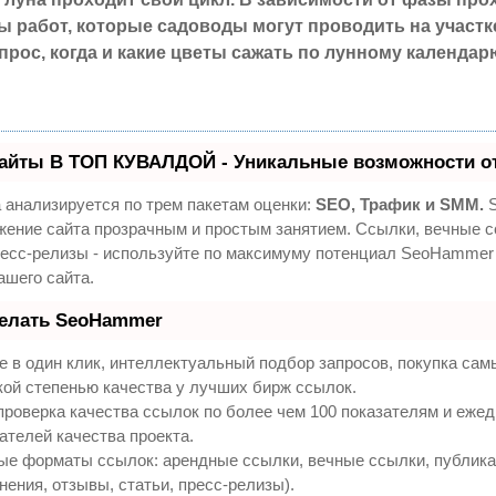
 работ, которые садоводы могут проводить на участке
прос, когда и какие цветы сажать по лунному календар
айты В ТОП КУВАЛДОЙ - Уникальные возможности о
 анализируется по трем пакетам оценки:
SEO, Трафик и SMM.
S
жение сайта прозрачным и простым занятием. Ссылки, вечные с
ресс-релизы - используйте по максимуму потенциал SeoHammer
ашего сайта.
делать SeoHammer
 в один клик, интеллектуальный подбор запросов, покупка са
кой степенью качества у лучших бирж ссылок.
проверка качества ссылок по более чем 100 показателям и еже
ателей качества проекта.
ые форматы ссылок: арендные ссылки, вечные ссылки, публик
нения, отзывы, статьи, пресс-релизы).