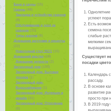
Перечислим п
Бани и сауны
(15)
Газоны
(48)
Однолетние 
Закладка и устройство газонов
успеют пора
(9)
Есть возмож
Обслуживание и уход за
семена посея
газоном
(31)
Типы газонов
(8)
слабые раст
Домашние заготовки и рецепты
мелкими сем
(22)
выращивании
Новогодний стол 2021
(15)
Домашний мастер
(16)
Существует не
Домашние хитрости
(2)
посадки цвето
Загородный дом
(103)
Загородный дом: Бытовая
Календарь с
техника
(1)
рассаду.
Загородный дом:
В основе ка
Водоснабжение
(1)
развитие ра
Загородный дом: Интерьер и
дизайн
(31)
просто при 
Загородный дом: Отопление
В 2019 году
(6)
выращивани