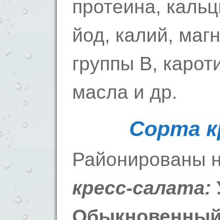
протеина, кальц
йод, калий, маг
группы В, карот
масла и др.
Сорта
к
Районированы 
кресс-салата:
Обыкновенный 