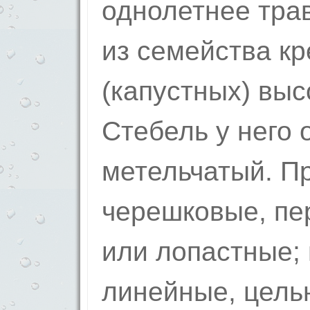
однолетнее тра
из семейства к
(капустных) выс
Стебель у него 
метельчатый. П
черешковые, пе
или лопастные; 
линейные, цельн