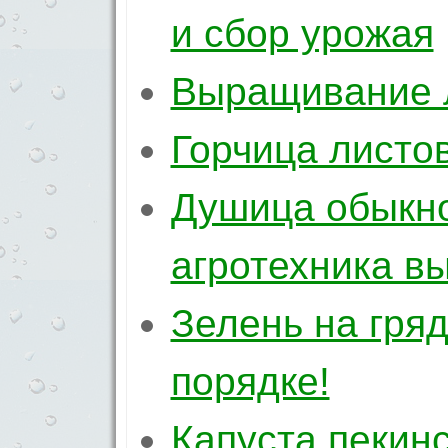
и сбор урожая
Выращивание 
Горчица листо
Душица обыкно
агротехника в
Зелень на гря
порядке!
Капуста пекин