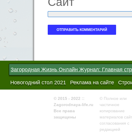
Сайт
Загородная Жизнь Онлайн Журнал: Главная ст
Новогодний стол 2021
Реклама на сайте
Строи
© 2015 - 2022 ::
© Полное или
Zagorodnaya-life.ru
частичное
Все права
копирование
защищены
материалов сайт
согласования с
редакцией